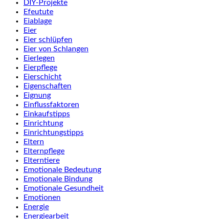
DIY-Projekte
Efeutute
Eiablage
Eier
Eier schlüpfen
Eier von Schlangen
Eierlegen
Eierpflege
Eierschicht
Eigenschaften
Eignung
Einflussfaktoren
Einkaufstipps
Einrichtung
Einrichtungstipps
Eltern
Elternpflege
Elterntiere
Emotionale Bedeutung
Emotionale Bindung
Emotionale Gesundheit
Emotionen
Energie
Energiearbeit