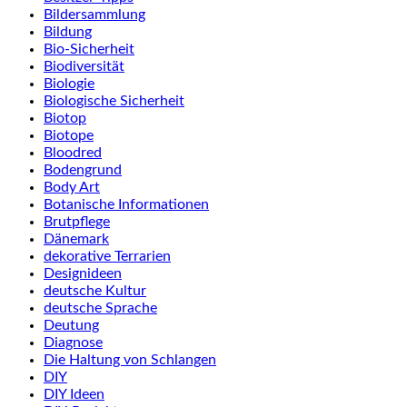
Bildersammlung
Bildung
Bio-Sicherheit
Biodiversität
Biologie
Biologische Sicherheit
Biotop
Biotope
Bloodred
Bodengrund
Body Art
Botanische Informationen
Brutpflege
Dänemark
dekorative Terrarien
Designideen
deutsche Kultur
deutsche Sprache
Deutung
Diagnose
Die Haltung von Schlangen
DIY
DIY Ideen