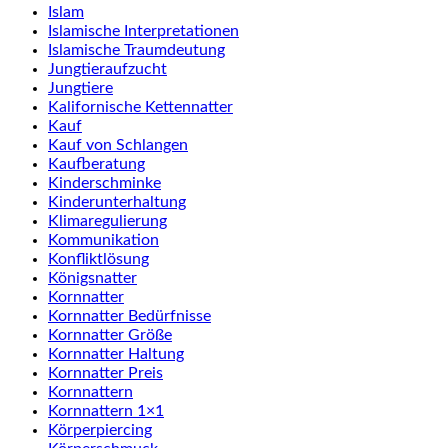
Islam
Islamische Interpretationen
Islamische Traumdeutung
Jungtieraufzucht
Jungtiere
Kalifornische Kettennatter
Kauf
Kauf von Schlangen
Kaufberatung
Kinderschminke
Kinderunterhaltung
Klimaregulierung
Kommunikation
Konfliktlösung
Königsnatter
Kornnatter
Kornnatter Bedürfnisse
Kornnatter Größe
Kornnatter Haltung
Kornnatter Preis
Kornnattern
Kornnattern 1×1
Körperpiercing