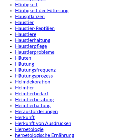
Häufigkeit
Häufigkeit der Fütterung
Hauspflanzen
Haustier
Haustier-Reptilien
Haustiere
Haustierhaltung
Haustierpflege
Haustierprobleme
Häuten
Häutung
Häutungsfrequenz
Häutungsprozess
Heimdekoration
Heimtier
Heimtierbedarf
Heimtierberatung
Heimtierhaltung
Herausforderungen
Herkunft
Herkunft von Ausdrücken
Herpetologie
herpetologische Ernährung