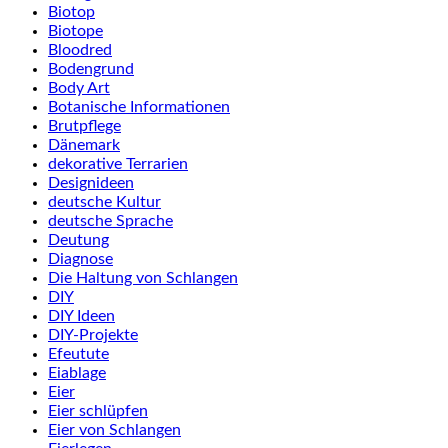
Biotop
Biotope
Bloodred
Bodengrund
Body Art
Botanische Informationen
Brutpflege
Dänemark
dekorative Terrarien
Designideen
deutsche Kultur
deutsche Sprache
Deutung
Diagnose
Die Haltung von Schlangen
DIY
DIY Ideen
DIY-Projekte
Efeutute
Eiablage
Eier
Eier schlüpfen
Eier von Schlangen