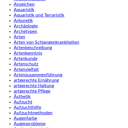
Anzeichen
Aquaristik
Aquaristik und Terraristik
Arboretik
Archäologie
Archetypen
Arten
Arten von Schlangenkrankheiten
Artenbeschreibung
Artenkenntnis
Artenkunde
Artenschutz
Artenvielfalt
Artenzusammenführung
artgerechte Ernährung
artgerechte Haltung
artgerechte Pflege
Ästhetik
Aufzucht
Aufzuchthilfe
Aufzuchtmethoden
Augenfarbe
Augenprobleme