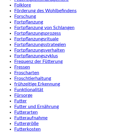
Folklore
Förderung des Wohlbefindens
Forschung
Fortpflanzung
Fortpflanzung von Schlangen
Fortpflanzungsprozess
Fortpflanzungsrituale
Fortpflanzungsstrategien
Fortpflanzungsverhalten
Fortpflanzungszyklus
Frequenz der Fütterung
Fressen
Froscharten
Froschtierhaltung
frühzeitige Erkennung
Funktionalität
Fürsorge
Futter
Futter und Ernährung
Futterarten
Futteraufnahme
Futtergröße
Futterkosten