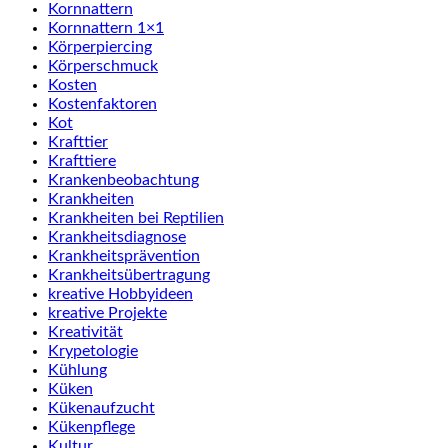
Kornnattern
Kornnattern 1×1
Körperpiercing
Körperschmuck
Kosten
Kostenfaktoren
Kot
Krafttier
Krafttiere
Krankenbeobachtung
Krankheiten
Krankheiten bei Reptilien
Krankheitsdiagnose
Krankheitsprävention
Krankheitsübertragung
kreative Hobbyideen
kreative Projekte
Kreativität
Krypetologie
Kühlung
Küken
Kükenaufzucht
Kükenpflege
Kultur