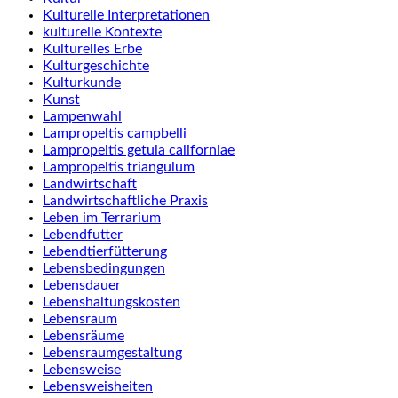
Kulturelle Interpretationen
kulturelle Kontexte
Kulturelles Erbe
Kulturgeschichte
Kulturkunde
Kunst
Lampenwahl
Lampropeltis campbelli
Lampropeltis getula californiae
Lampropeltis triangulum
Landwirtschaft
Landwirtschaftliche Praxis
Leben im Terrarium
Lebendfutter
Lebendtierfütterung
Lebensbedingungen
Lebensdauer
Lebenshaltungskosten
Lebensraum
Lebensräume
Lebensraumgestaltung
Lebensweise
Lebensweisheiten