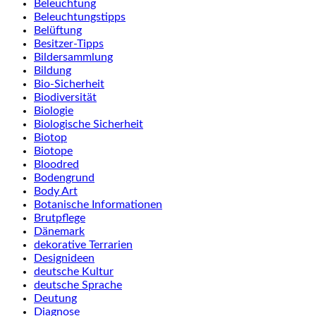
Beleuchtung
Beleuchtungstipps
Belüftung
Besitzer-Tipps
Bildersammlung
Bildung
Bio-Sicherheit
Biodiversität
Biologie
Biologische Sicherheit
Biotop
Biotope
Bloodred
Bodengrund
Body Art
Botanische Informationen
Brutpflege
Dänemark
dekorative Terrarien
Designideen
deutsche Kultur
deutsche Sprache
Deutung
Diagnose