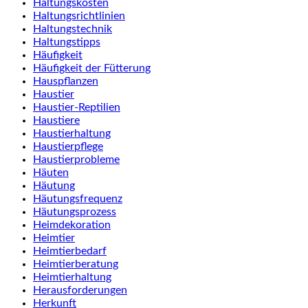
Haltungskosten
Haltungsrichtlinien
Haltungstechnik
Haltungstipps
Häufigkeit
Häufigkeit der Fütterung
Hauspflanzen
Haustier
Haustier-Reptilien
Haustiere
Haustierhaltung
Haustierpflege
Haustierprobleme
Häuten
Häutung
Häutungsfrequenz
Häutungsprozess
Heimdekoration
Heimtier
Heimtierbedarf
Heimtierberatung
Heimtierhaltung
Herausforderungen
Herkunft