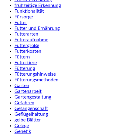
frühzeitige Erkennung
Funktionalität
Fürsorge
Futter
Futter und Ernährung
Futterarten
Futteraufnahme
Futtergröße
Futterkosten
Füttern
Futtertiere
Fütterung
Fütterungshinweise
Fütterungsmethoden
Garten
Gartenarbeit
Gartengestaltung
Gefahren
Gefangenschaft
Geflügelhaltung
gelbe Blätter
Gelege
Genetik