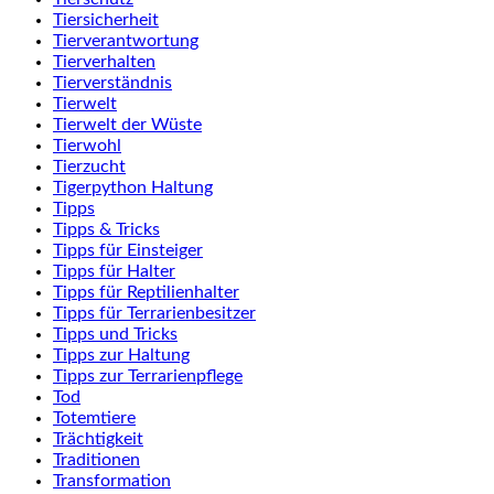
Tiersicherheit
Tierverantwortung
Tierverhalten
Tierverständnis
Tierwelt
Tierwelt der Wüste
Tierwohl
Tierzucht
Tigerpython Haltung
Tipps
Tipps & Tricks
Tipps für Einsteiger
Tipps für Halter
Tipps für Reptilienhalter
Tipps für Terrarienbesitzer
Tipps und Tricks
Tipps zur Haltung
Tipps zur Terrarienpflege
Tod
Totemtiere
Trächtigkeit
Traditionen
Transformation