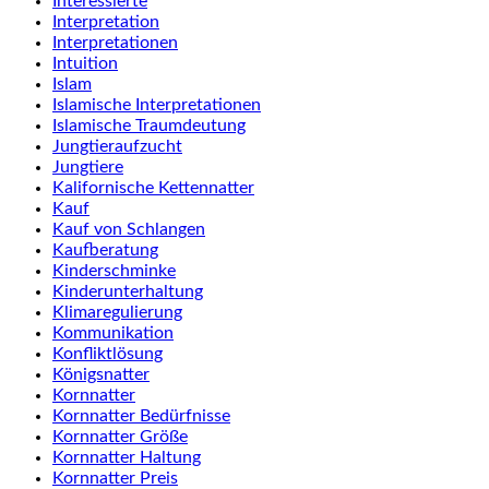
Interessierte
Interpretation
Interpretationen
Intuition
Islam
Islamische Interpretationen
Islamische Traumdeutung
Jungtieraufzucht
Jungtiere
Kalifornische Kettennatter
Kauf
Kauf von Schlangen
Kaufberatung
Kinderschminke
Kinderunterhaltung
Klimaregulierung
Kommunikation
Konfliktlösung
Königsnatter
Kornnatter
Kornnatter Bedürfnisse
Kornnatter Größe
Kornnatter Haltung
Kornnatter Preis