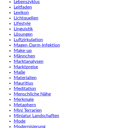
Lebenszyklus
Leitfaden
Lexikon
Lichtquellen
Lifestyle
Linguistik
Lösungen
Luftzirkulation
Magen-Darm-Infektion
Make-up
Männchen
Marktanalysen
Marktpreise
Maße
Materialien
Mauritius
Meditation
Menschliche Nähe
Merkmale
Metaphern
Mini Terrarien
Miniatur Landschaften
Mode
Modernisierung