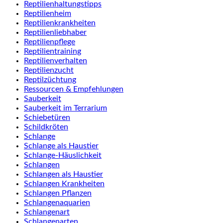
Reptilienhaltungstipps
Reptilienheim
Reptilienkrankheiten
Reptilienliebhaber
Reptilienpflege
Reptilientraining
Reptilienverhalten
Reptilienzucht
Reptilzüchtung
Ressourcen & Empfehlungen
Sauberkeit
Sauberkeit im Terrarium
Schiebetüren
Schildkröten
Schlange
Schlange als Haustier
Schlange-Häuslichkeit
Schlangen
Schlangen als Haustier
Schlangen Krankheiten
Schlangen Pflanzen
Schlangenaquarien
Schlangenart
Schlangenarten