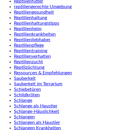
Reptilienfutter
reptiliengerechte Umgebung
Reptiliengesundheit
Reptilienhaltung
Reptilienhaltungstipps
Reptilienheim
Reptilienkrankheiten
Reptilienliebhaber
Reptilienpflege
Reptilientraining
Reptilienverhalten
Reptilienzucht
Reptilzüchtung
Ressourcen & Empfehlungen
Sauberkeit
Sauberkeit im Terrarium
Schiebetüren
Schildkröten
Schlange
Schlange als Haustier
Schlange-Häuslichkeit
Schlangen
Schlangen als Haustier
Schlangen Krankheiten