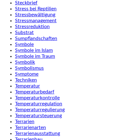
Steckbrief
Stress bei Reptilien
Stressbewältigung
Stressmanagement
Stressreduktion
Substrat
Sumpflandschaften
Symbole
Symbole im Islam
Symbole im Traum
Symbolik
Symbolismus
Symptome
Techniken
Temperatur
Temperaturbedarf
Temperaturkontrolle
Temperaturregulation
Temperaturregulierung
Temperatursteuerung
Terrarien
Terrarienarten
Terrarienausstattung
Terrarienbau