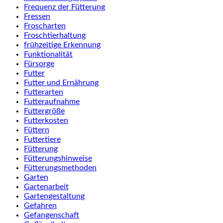
Frequenz der Fütterung
Fressen
Froscharten
Froschtierhaltung
frühzeitige Erkennung
Funktionalität
Fürsorge
Futter
Futter und Ernährung
Futterarten
Futteraufnahme
Futtergröße
Futterkosten
Füttern
Futtertiere
Fütterung
Fütterungshinweise
Fütterungsmethoden
Garten
Gartenarbeit
Gartengestaltung
Gefahren
Gefangenschaft