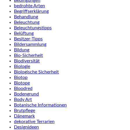
Bedingungen
bedrohte Arten
Begriffserklärung
Behandlung
Beleuchtung
Beleuchtungstipps
Belüftung
Besitzer-Tipps
Bildersammlung
Bildung
Bio-Sicherheit
Biodiversität
Biologie
Biologische Sicherheit
Biotop
Biotope
Bloodred
Bodengrund
Body Art
Botanische Informationen
Brutpflege
Dänemark
dekorative Terrarien
Designideen