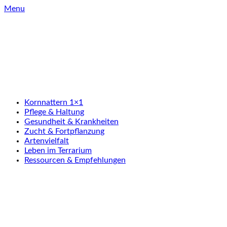
Skip
Menu
to
content
Kornnattern 1×1
Pflege & Haltung
Gesundheit & Krankheiten
Zucht & Fortpflanzung
Artenvielfalt
Leben im Terrarium
Ressourcen & Empfehlungen