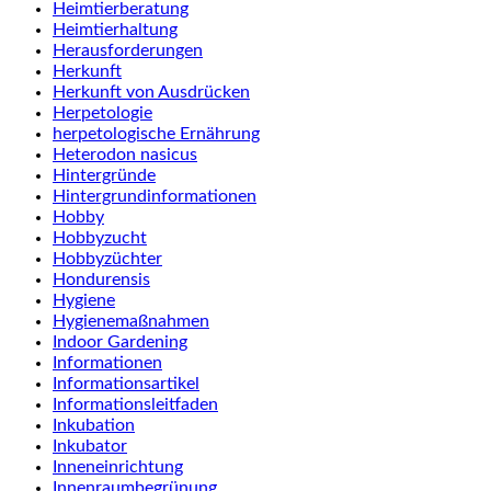
Heimtierberatung
Heimtierhaltung
Herausforderungen
Herkunft
Herkunft von Ausdrücken
Herpetologie
herpetologische Ernährung
Heterodon nasicus
Hintergründe
Hintergrundinformationen
Hobby
Hobbyzucht
Hobbyzüchter
Hondurensis
Hygiene
Hygienemaßnahmen
Indoor Gardening
Informationen
Informationsartikel
Informationsleitfaden
Inkubation
Inkubator
Inneneinrichtung
Innenraumbegrünung