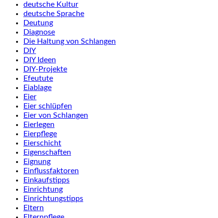
deutsche Kultur
deutsche Sprache
Deutung
Diagnose
Die Haltung von Schlangen
DIY
DIY Ideen
DIY-Projekte
Efeutute
Eiablage
Eier
Eier schlüpfen
Eier von Schlangen
Eierlegen
Eierpflege
Eierschicht
Eigenschaften
Eignung
Einflussfaktoren
Einkaufstipps
Einrichtung
Einrichtungstipps
Eltern
Elternpflege