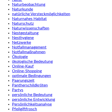
Naturbeobachtung
Naturkunde
natürliche Versteckmöglichkeiten
Naturnahes Habitat
Naturschutz
Naturwissenschaften
Nestgestaltung
Nesthygiene
Netzwerke
Notfallmanagement
Notfallmaßnahmen
Ökologie
ökologische Bedeutung
Online-Kauf
Online-Shopping
optimale Bedingungen
Paarungszeit
Pantherschildkröten
Partys
persönliche Bedeutung
persönliche Entwicklung
Persönlichkeitsanalyse
Pfeilgiftfrosch