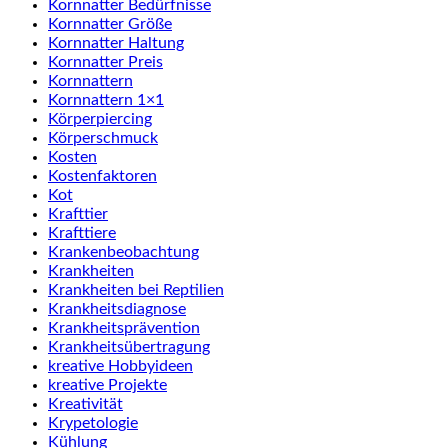
Kornnatter Bedürfnisse
Kornnatter Größe
Kornnatter Haltung
Kornnatter Preis
Kornnattern
Kornnattern 1×1
Körperpiercing
Körperschmuck
Kosten
Kostenfaktoren
Kot
Krafttier
Krafttiere
Krankenbeobachtung
Krankheiten
Krankheiten bei Reptilien
Krankheitsdiagnose
Krankheitsprävention
Krankheitsübertragung
kreative Hobbyideen
kreative Projekte
Kreativität
Krypetologie
Kühlung