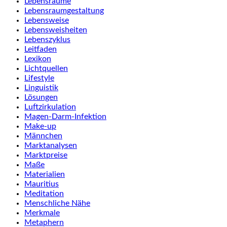
Lebensräume
Lebensraumgestaltung
Lebensweise
Lebensweisheiten
Lebenszyklus
Leitfaden
Lexikon
Lichtquellen
Lifestyle
Linguistik
Lösungen
Luftzirkulation
Magen-Darm-Infektion
Make-up
Männchen
Marktanalysen
Marktpreise
Maße
Materialien
Mauritius
Meditation
Menschliche Nähe
Merkmale
Metaphern