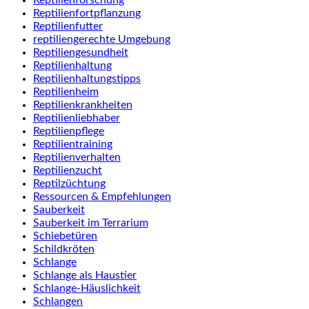
Reptilienfortpflanzung
Reptilienfutter
reptiliengerechte Umgebung
Reptiliengesundheit
Reptilienhaltung
Reptilienhaltungstipps
Reptilienheim
Reptilienkrankheiten
Reptilienliebhaber
Reptilienpflege
Reptilientraining
Reptilienverhalten
Reptilienzucht
Reptilzüchtung
Ressourcen & Empfehlungen
Sauberkeit
Sauberkeit im Terrarium
Schiebetüren
Schildkröten
Schlange
Schlange als Haustier
Schlange-Häuslichkeit
Schlangen