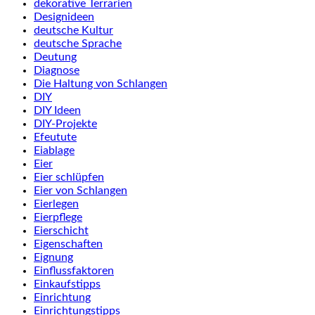
dekorative Terrarien
Designideen
deutsche Kultur
deutsche Sprache
Deutung
Diagnose
Die Haltung von Schlangen
DIY
DIY Ideen
DIY-Projekte
Efeutute
Eiablage
Eier
Eier schlüpfen
Eier von Schlangen
Eierlegen
Eierpflege
Eierschicht
Eigenschaften
Eignung
Einflussfaktoren
Einkaufstipps
Einrichtung
Einrichtungstipps