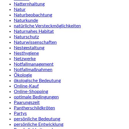
Natternhaltung
Natur
Naturbeobachtung
Naturkunde
natürliche Versteckmöglichkeiten
Naturnahes Habitat
Naturschutz
Naturwissenschaften
Nestgestaltung
Nesthygiene
Netzwerke
Notfallmanagement
Notfallmaßnahmen
Ökologie
ökologische Bedeutung
Online-Kauf
Online-Shopping
optimale Bedingungen
Paarungszeit
Pantherschildkröten
Partys
persönliche Bedeutung
persönliche Entwicklung