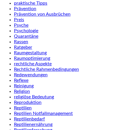
praktische Tipps
Prävention
Prävention von Ausbrüchen
Preis
Psyche
Psychologie
Quarantäne
Rassen
Ratgeber
Raumgestaltung
Raumoptimierung
rechtliche Aspekte
Rechtliche Rahmenbedingungen
Redewendungen
Reflexe
Reinigung
Religion
religiöse Bedeutung
Reproduktion
Reptilien
Reptilien Notfallmanagement
Reptilienbedarf
Reptilienernährung
Reptilienforschung