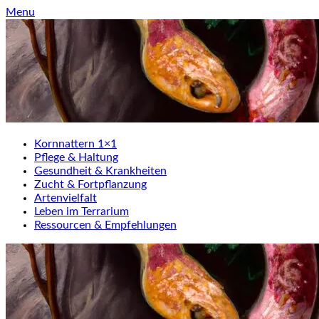
Skip
Menu
to
content
Kornnattern 1×1
Pflege & Haltung
Gesundheit & Krankheiten
Zucht & Fortpflanzung
Artenvielfalt
Leben im Terrarium
Ressourcen & Empfehlungen