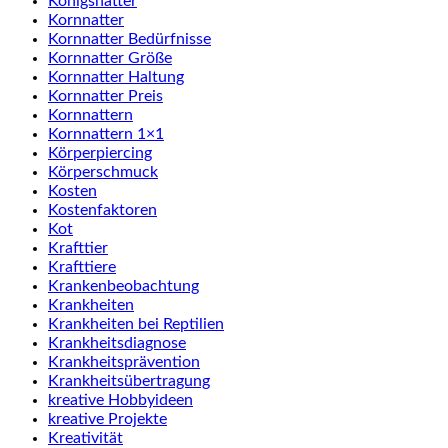
Königsnatter
Kornnatter
Kornnatter Bedürfnisse
Kornnatter Größe
Kornnatter Haltung
Kornnatter Preis
Kornnattern
Kornnattern 1×1
Körperpiercing
Körperschmuck
Kosten
Kostenfaktoren
Kot
Krafttier
Krafttiere
Krankenbeobachtung
Krankheiten
Krankheiten bei Reptilien
Krankheitsdiagnose
Krankheitsprävention
Krankheitsübertragung
kreative Hobbyideen
kreative Projekte
Kreativität