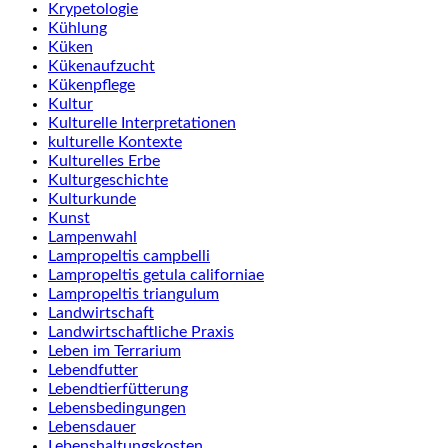
Krypetologie
Kühlung
Küken
Kükenaufzucht
Kükenpflege
Kultur
Kulturelle Interpretationen
kulturelle Kontexte
Kulturelles Erbe
Kulturgeschichte
Kulturkunde
Kunst
Lampenwahl
Lampropeltis campbelli
Lampropeltis getula californiae
Lampropeltis triangulum
Landwirtschaft
Landwirtschaftliche Praxis
Leben im Terrarium
Lebendfutter
Lebendtierfütterung
Lebensbedingungen
Lebensdauer
Lebenshaltungskosten