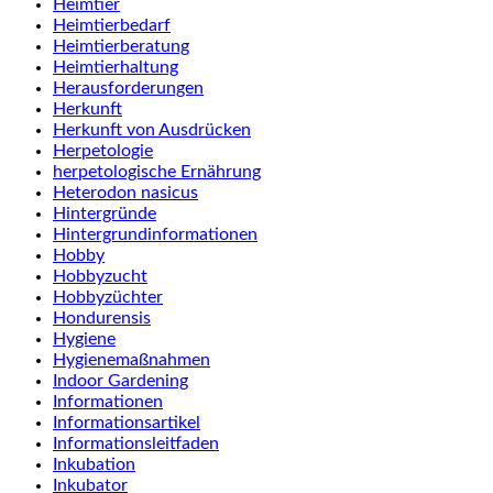
Heimtier
Heimtierbedarf
Heimtierberatung
Heimtierhaltung
Herausforderungen
Herkunft
Herkunft von Ausdrücken
Herpetologie
herpetologische Ernährung
Heterodon nasicus
Hintergründe
Hintergrundinformationen
Hobby
Hobbyzucht
Hobbyzüchter
Hondurensis
Hygiene
Hygienemaßnahmen
Indoor Gardening
Informationen
Informationsartikel
Informationsleitfaden
Inkubation
Inkubator