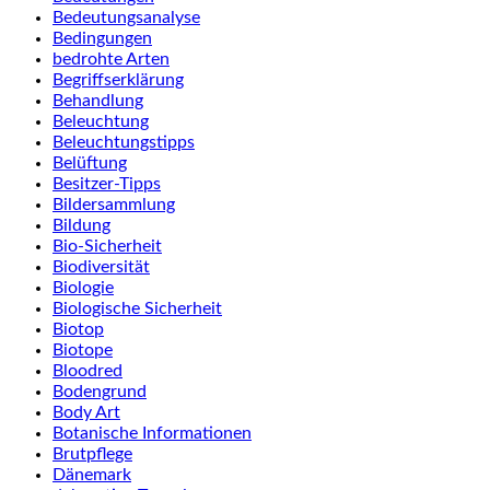
Bedeutungsanalyse
Bedingungen
bedrohte Arten
Begriffserklärung
Behandlung
Beleuchtung
Beleuchtungstipps
Belüftung
Besitzer-Tipps
Bildersammlung
Bildung
Bio-Sicherheit
Biodiversität
Biologie
Biologische Sicherheit
Biotop
Biotope
Bloodred
Bodengrund
Body Art
Botanische Informationen
Brutpflege
Dänemark