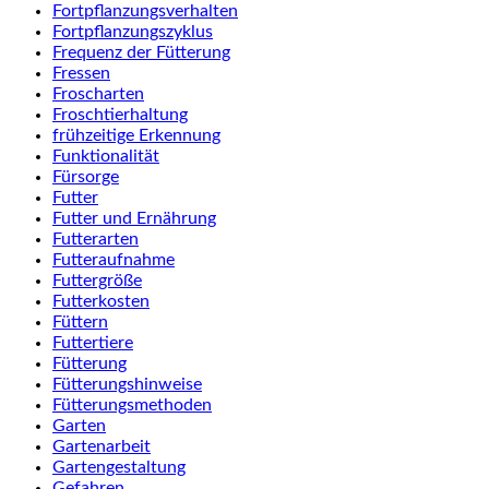
Fortpflanzungsverhalten
Fortpflanzungszyklus
Frequenz der Fütterung
Fressen
Froscharten
Froschtierhaltung
frühzeitige Erkennung
Funktionalität
Fürsorge
Futter
Futter und Ernährung
Futterarten
Futteraufnahme
Futtergröße
Futterkosten
Füttern
Futtertiere
Fütterung
Fütterungshinweise
Fütterungsmethoden
Garten
Gartenarbeit
Gartengestaltung
Gefahren