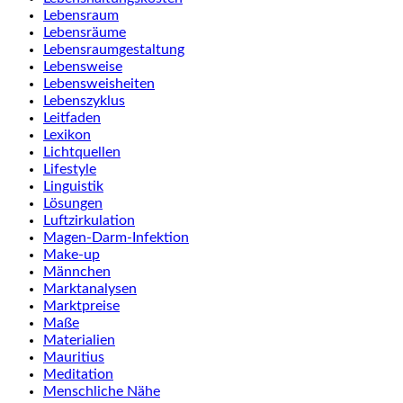
Lebensraum
Lebensräume
Lebensraumgestaltung
Lebensweise
Lebensweisheiten
Lebenszyklus
Leitfaden
Lexikon
Lichtquellen
Lifestyle
Linguistik
Lösungen
Luftzirkulation
Magen-Darm-Infektion
Make-up
Männchen
Marktanalysen
Marktpreise
Maße
Materialien
Mauritius
Meditation
Menschliche Nähe