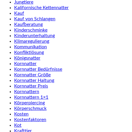
Jungtiere
Kalifornische Kettennatter
Kauf
Kauf von Schlangen
Kaufberatung
Kinderschminke
Kinderunterhaltung
Klimaregulierung
Kommunikation
Konfliktlösung
Königsnatter
Kornnatter
Kornnatter Bedürfnisse
Kornnatter Größe
Kornnatter Haltung
Kornnatter Preis
Kornnattern
Kornnattern 1×1
Körperpiercing
Körperschmuck
Kosten
Kostenfaktoren
Kot
Krafttier