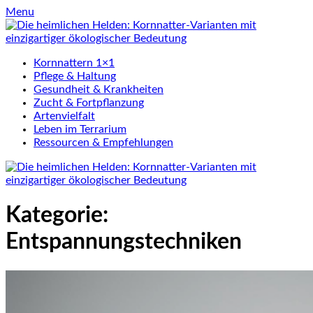
Skip
Menu
to
content
Kornnattern 1×1
Pflege & Haltung
Gesundheit & Krankheiten
Zucht & Fortpflanzung
Artenvielfalt
Leben im Terrarium
Ressourcen & Empfehlungen
Kategorie:
Entspannungstechniken