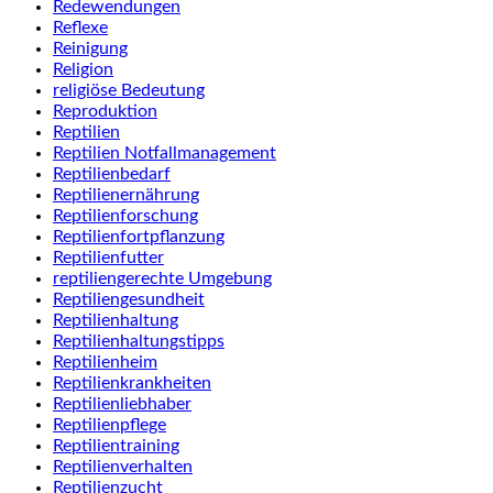
Redewendungen
Reflexe
Reinigung
Religion
religiöse Bedeutung
Reproduktion
Reptilien
Reptilien Notfallmanagement
Reptilienbedarf
Reptilienernährung
Reptilienforschung
Reptilienfortpflanzung
Reptilienfutter
reptiliengerechte Umgebung
Reptiliengesundheit
Reptilienhaltung
Reptilienhaltungstipps
Reptilienheim
Reptilienkrankheiten
Reptilienliebhaber
Reptilienpflege
Reptilientraining
Reptilienverhalten
Reptilienzucht