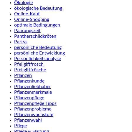
Ökologie
ökologische Bedeutung
Online-Kauf
Online-Shopping
optimale Bedingungen
Paarungszeit
Pantherschildkröten
Partys
persönliche Bedeutung
persönliche Entwicklung
Persönlichkeitsanalyse
Pfeilgiftfrosch
Pfeilgiftfrösche
Pflanzen
Pflanzenkunde
Pflanzenliebhaber
Pflanzenmerkmale
Pflanzenpflege
Pflanzenpflege Tipps
Pflanzenprobleme
Pflanzenwachstum
Pflanzenwahl
Pflege
Pflege & Haltung