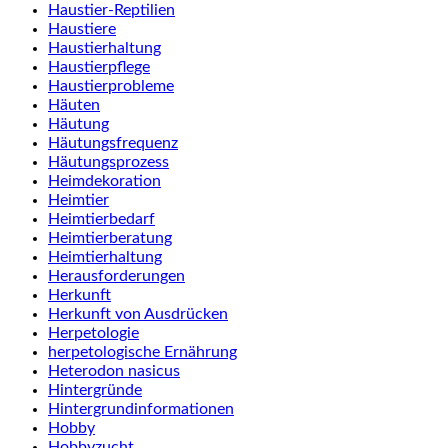
Haustier-Reptilien
Haustiere
Haustierhaltung
Haustierpflege
Haustierprobleme
Häuten
Häutung
Häutungsfrequenz
Häutungsprozess
Heimdekoration
Heimtier
Heimtierbedarf
Heimtierberatung
Heimtierhaltung
Herausforderungen
Herkunft
Herkunft von Ausdrücken
Herpetologie
herpetologische Ernährung
Heterodon nasicus
Hintergründe
Hintergrundinformationen
Hobby
Hobbyzucht