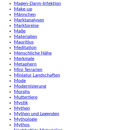
Magen-Darm-Infektion
Make-up
Männchen
Marktanalysen
Marktpreise
Maße
Materialien
Mauritius
Meditation
Menschliche Nähe
Merkmale
Metaphern
Mini Terrarien
Miniatur Landschaften
Mode
Modernisierung
Morphs
Muttertiere
Mystik
Mythen
Mythen und Legenden
Mythologie
Mythos