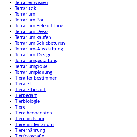
Terrarienwissen
Terraristik
Terrarium
Terrarium Bau
Terrarium Beleuchtung
Terrarium Deko
Terrarium kaufen
Terrarium Schiebetüren
Terrarium-Ausstattung
Terrarium-Design
Terrariumgestaltung
Terrariumgröße
Terrariumplanung
Tieralter bestimmen
Tierarzt
Tierarztbesuch
Tierbedarf
Tierbiologie
Tiere
Tiere beobachten
Tiere im Islam
Tiere im Terrarium
Tierernährung
Tierfotografie