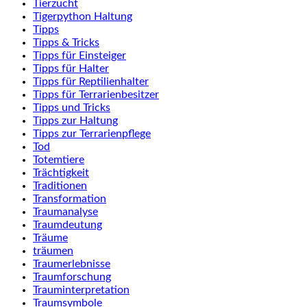
Tierzucht
Tigerpython Haltung
Tipps
Tipps & Tricks
Tipps für Einsteiger
Tipps für Halter
Tipps für Reptilienhalter
Tipps für Terrarienbesitzer
Tipps und Tricks
Tipps zur Haltung
Tipps zur Terrarienpflege
Tod
Totemtiere
Trächtigkeit
Traditionen
Transformation
Traumanalyse
Traumdeutung
Träume
träumen
Traumerlebnisse
Traumforschung
Trauminterpretation
Traumsymbole