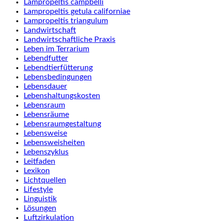
Lampropeltis campbelli
Lampropeltis getula californiae
Lampropeltis triangulum
Landwirtschaft
Landwirtschaftliche Praxis
Leben im Terrarium
Lebendfutter
Lebendtierfütterung
Lebensbedingungen
Lebensdauer
Lebenshaltungskosten
Lebensraum
Lebensräume
Lebensraumgestaltung
Lebensweise
Lebensweisheiten
Lebenszyklus
Leitfaden
Lexikon
Lichtquellen
Lifestyle
Linguistik
Lösungen
Luftzirkulation