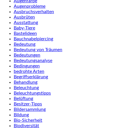
Augenfarbe
Augenprobleme
Ausbruchsverhalten
Ausbrüten
Ausstattung
Baby-Tiere
Bastelideen
Bauchnabelpiercing
Bedeutung
Bedeutung von Träumen
Bedeutungen
Bedeutungsanalyse
Bedingungen
bedrohte Arten
Begriffserklärung
Behandlung
Beleuchtung
Beleuchtungstipps
Belüftung
Besitzer-Tipps
Bildersammlung
Bildung
Bio-Sicherheit
Biodiversität