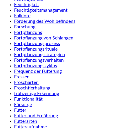
Feuchtigkeit
Feuchtigkeitsmanagement
Folklore
Förderung des Wohlbefindens
Forschung
Fortpflanzung
Fortpflanzung von Schlangen
Fortpflanzungsprozess
Fortpflanzungsrituale
Fortpflanzungsstrategien
Fortpflanzungsverhalten
Fortpflanzungszyklus
Frequenz der Fütterung
Fressen
Froscharten
Froschtierhaltung
frühzeitige Erkennung
Funktionalität
Fürsorge
Futter
Futter und Ernährung
Futterarten
Futteraufnahme