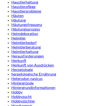
Haustierhaltung
Haustierpflege
Haustierprobleme
Häuten
Häutung
Häutungsfrequenz
Häutungsprozess
Heimdekoration
Heimtier
Heimtierbedarf
Heimtierberatung
Heimtierhaltung
Herausforderungen
Herkunft
Herkunft von Ausdrücken
Herpetologie
herpetologische Ernährung
Heterodon nasicus
Hintergründe
Hintergrundinformationen
Hobby
Hobbyzucht
Hobbyzüchter
Hondurensis