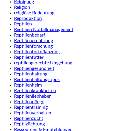
Reinigung
Religion
religiöse Bedeutung
Reproduktion
Reptilien
Reptilien Notfallmanagement
Reptilienbedarf
Reptilienernährung
Reptilienforschung
Reptilienfortpflanzung
Reptilienfutter
reptiliengerechte Umgebung
Reptiliengesundheit
Reptilienhaltung
Reptilienhaltungstipps
Reptilienheim
Reptilienkrankheiten
Reptilienliebhaber
Reptilienpflege
Reptilientraining
Reptilienverhalten
Reptilienzucht
Reptilzüchtung
Ressourcen & Empfehlungen