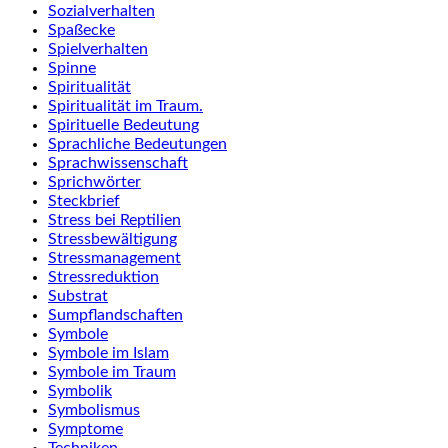
Sozialverhalten
Spaßecke
Spielverhalten
Spinne
Spiritualität
Spiritualität im Traum.
Spirituelle Bedeutung
Sprachliche Bedeutungen
Sprachwissenschaft
Sprichwörter
Steckbrief
Stress bei Reptilien
Stressbewältigung
Stressmanagement
Stressreduktion
Substrat
Sumpflandschaften
Symbole
Symbole im Islam
Symbole im Traum
Symbolik
Symbolismus
Symptome