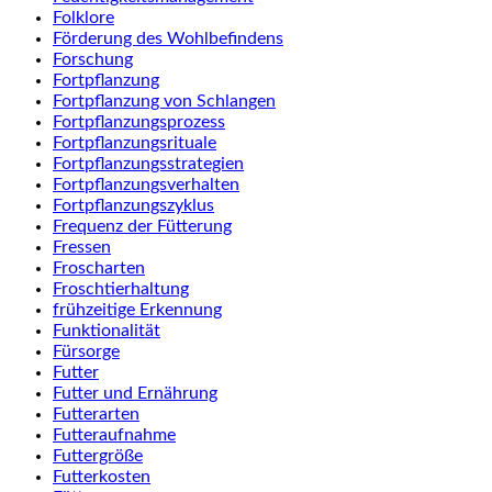
Folklore
Förderung des Wohlbefindens
Forschung
Fortpflanzung
Fortpflanzung von Schlangen
Fortpflanzungsprozess
Fortpflanzungsrituale
Fortpflanzungsstrategien
Fortpflanzungsverhalten
Fortpflanzungszyklus
Frequenz der Fütterung
Fressen
Froscharten
Froschtierhaltung
frühzeitige Erkennung
Funktionalität
Fürsorge
Futter
Futter und Ernährung
Futterarten
Futteraufnahme
Futtergröße
Futterkosten