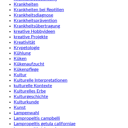
Krankheiten
Krankheiten bei Reptilien
Krankheitsdiagnose
Krankheitsprävention
Krankheitsübertragung
kreative Hobbyideen
kreative Projekte
Kreativität
Krypetologie
Kühlung
Küken
Kükenaufzucht
Kükenpflege
Kultur
Kulturelle Interpretationen
kulturelle Kontexte
Kulturelles Erbe
Kulturgeschichte
Kulturkunde
Kunst
Lampenwahl
Lampropeltis campbelli
Lampropeltis getula californiae