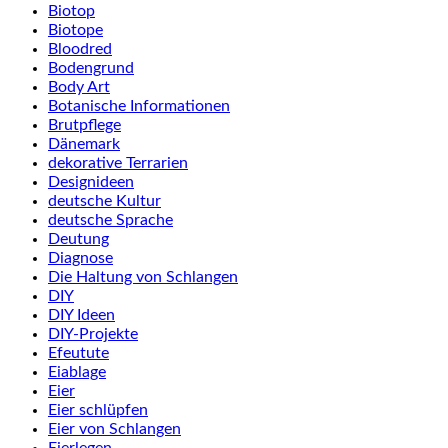
Biotop
Biotope
Bloodred
Bodengrund
Body Art
Botanische Informationen
Brutpflege
Dänemark
dekorative Terrarien
Designideen
deutsche Kultur
deutsche Sprache
Deutung
Diagnose
Die Haltung von Schlangen
DIY
DIY Ideen
DIY-Projekte
Efeutute
Eiablage
Eier
Eier schlüpfen
Eier von Schlangen