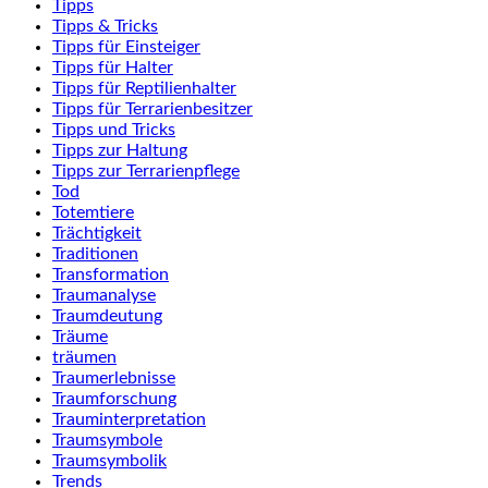
Tipps
Tipps & Tricks
Tipps für Einsteiger
Tipps für Halter
Tipps für Reptilienhalter
Tipps für Terrarienbesitzer
Tipps und Tricks
Tipps zur Haltung
Tipps zur Terrarienpflege
Tod
Totemtiere
Trächtigkeit
Traditionen
Transformation
Traumanalyse
Traumdeutung
Träume
träumen
Traumerlebnisse
Traumforschung
Trauminterpretation
Traumsymbole
Traumsymbolik
Trends