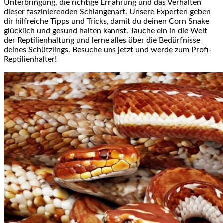
Unterbringung, die richtige Ernährung und das Verhalten
dieser faszinierenden Schlangenart. Unsere Experten geben
dir hilfreiche Tipps und Tricks, damit du deinen Corn Snake
glücklich und gesund halten kannst. Tauche ein in die Welt
der Reptilienhaltung und lerne alles über die Bedürfnisse
deines Schützlings. Besuche uns jetzt und werde zum Profi-
Reptilienhalter!