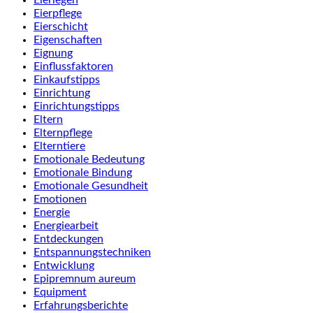
Eierlegen
Eierpflege
Eierschicht
Eigenschaften
Eignung
Einflussfaktoren
Einkaufstipps
Einrichtung
Einrichtungstipps
Eltern
Elternpflege
Elterntiere
Emotionale Bedeutung
Emotionale Bindung
Emotionale Gesundheit
Emotionen
Energie
Energiearbeit
Entdeckungen
Entspannungstechniken
Entwicklung
Epipremnum aureum
Equipment
Erfahrungsberichte