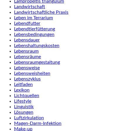
Lampropeltis triangulum
Landwirtschaft
Landwirtschaftliche Praxis
Leben im Terrarium
Lebendfutter
Lebendtierfütterung
Lebensbedingungen
Lebensdauer
Lebenshaltungskosten
Lebensraum
Lebensräume
Lebensraumgestaltung
Lebensweise
Lebensweisheiten
Lebenszyklus
Leitfaden
Lexikon
Lichtquellen
Lifestyle
Linguistik
Lösungen
Luftzirkulation
Magen-Darm-Infektion
Make-up