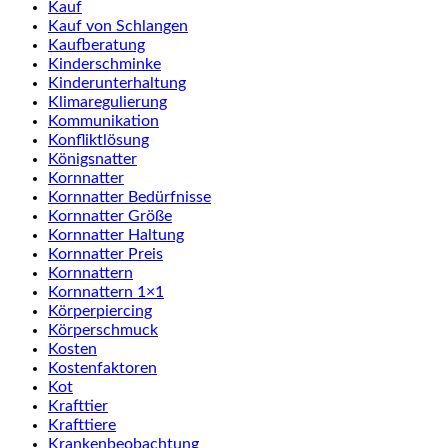
Kauf
Kauf von Schlangen
Kaufberatung
Kinderschminke
Kinderunterhaltung
Klimaregulierung
Kommunikation
Konfliktlösung
Königsnatter
Kornnatter
Kornnatter Bedürfnisse
Kornnatter Größe
Kornnatter Haltung
Kornnatter Preis
Kornnattern
Kornnattern 1×1
Körperpiercing
Körperschmuck
Kosten
Kostenfaktoren
Kot
Krafttier
Krafttiere
Krankenbeobachtung