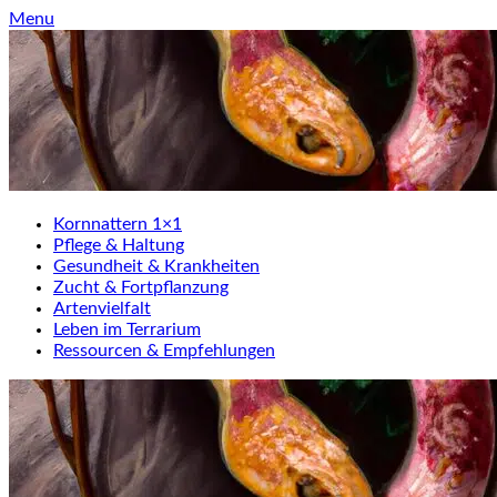
Skip
Menu
to
content
Kornnattern 1×1
Pflege & Haltung
Gesundheit & Krankheiten
Zucht & Fortpflanzung
Artenvielfalt
Leben im Terrarium
Ressourcen & Empfehlungen