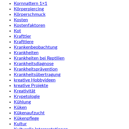
Kornnattern 1×1
Körperpiercing
Körperschmuck
Kosten
Kostenfaktoren
Kot
Krafttier
Krafttiere
Krankenbeobachtung
Krankheiten
Krankheiten bei Reptilien
Krankheitsdiagnose
Krankheitsprävention
Krankheitsübertragung
kreative Hobbyideen
kreative Projekte
Kreativität
Krypetologie
Kühlung
Küken
Kükenaufzucht
Kükenpflege
Kultur