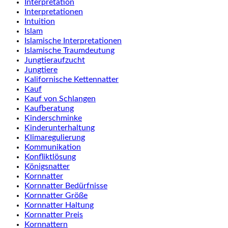
Interpretation
Interpretationen
Intuition
Islam
Islamische Interpretationen
Islamische Traumdeutung
Jungtieraufzucht
Jungtiere
Kalifornische Kettennatter
Kauf
Kauf von Schlangen
Kaufberatung
Kinderschminke
Kinderunterhaltung
Klimaregulierung
Kommunikation
Konfliktlösung
Königsnatter
Kornnatter
Kornnatter Bedürfnisse
Kornnatter Größe
Kornnatter Haltung
Kornnatter Preis
Kornnattern