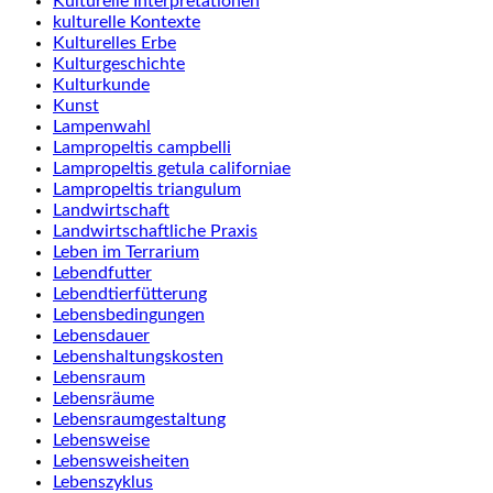
Kulturelle Interpretationen
kulturelle Kontexte
Kulturelles Erbe
Kulturgeschichte
Kulturkunde
Kunst
Lampenwahl
Lampropeltis campbelli
Lampropeltis getula californiae
Lampropeltis triangulum
Landwirtschaft
Landwirtschaftliche Praxis
Leben im Terrarium
Lebendfutter
Lebendtierfütterung
Lebensbedingungen
Lebensdauer
Lebenshaltungskosten
Lebensraum
Lebensräume
Lebensraumgestaltung
Lebensweise
Lebensweisheiten
Lebenszyklus