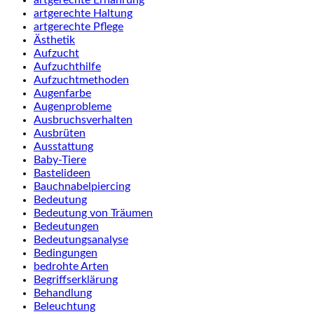
artgerechte Ernährung
artgerechte Haltung
artgerechte Pflege
Ästhetik
Aufzucht
Aufzuchthilfe
Aufzuchtmethoden
Augenfarbe
Augenprobleme
Ausbruchsverhalten
Ausbrüten
Ausstattung
Baby-Tiere
Bastelideen
Bauchnabelpiercing
Bedeutung
Bedeutung von Träumen
Bedeutungen
Bedeutungsanalyse
Bedingungen
bedrohte Arten
Begriffserklärung
Behandlung
Beleuchtung