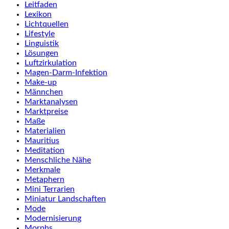
Leitfaden
Lexikon
Lichtquellen
Lifestyle
Linguistik
Lösungen
Luftzirkulation
Magen-Darm-Infektion
Make-up
Männchen
Marktanalysen
Marktpreise
Maße
Materialien
Mauritius
Meditation
Menschliche Nähe
Merkmale
Metaphern
Mini Terrarien
Miniatur Landschaften
Mode
Modernisierung
Morphs