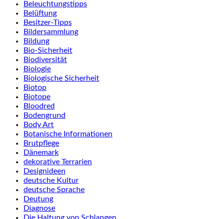
Beleuchtungstipps
Belüftung
Besitzer-Tipps
Bildersammlung
Bildung
Bio-Sicherheit
Biodiversität
Biologie
Biologische Sicherheit
Biotop
Biotope
Bloodred
Bodengrund
Body Art
Botanische Informationen
Brutpflege
Dänemark
dekorative Terrarien
Designideen
deutsche Kultur
deutsche Sprache
Deutung
Diagnose
Die Haltung von Schlangen