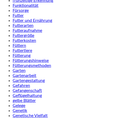
frühzeitige Erkennung
Funktionalität
Fürsorge
Futter
Futter und Ernährung
Futterarten
Futteraufnahme
Futtergröße
Futterkosten
Füttern
Futtertiere
Fütterung
Fütterungshinweise
Fütterungsmethoden
Garten
Gartenarbeit
Gartengestaltung
Gefahren
Gefangenschaft
Geflügelhaltung
gelbe Blätter
Gelege
Genetik
Genetische Vielfalt