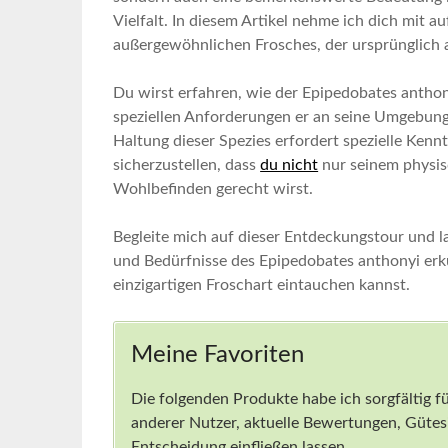
Vielfalt. In​ diesem Artikel nehme ich dich mit⁤ a
außergewöhnlichen Frosches, der ursprünglich
Du wirst erfahren, wie der⁤ Epipedobates anthon
speziellen Anforderungen er⁣ an seine Umgebung‌ 
Haltung dieser Spezies erfordert spezielle Kennt
sicherzustellen, dass
du nicht
⁢nur seinem physi
Wohlbefinden gerecht wirst.
Begleite ⁤mich auf dieser Entdeckungstour und 
und Bedürfnisse des Epipedobates anthonyi er
einzigartigen Froschart eintauchen kannst.
Meine Favoriten
Die folgenden Produkte ⁤habe⁤ ich sorgfältig 
anderer Nutzer, aktuelle Bewertungen, Gütesie
Entscheidung einfließen‌ lassen.