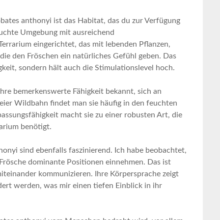
bates anthonyi ist das Habitat, das du zur Verfügung
⁣ feuchte Umgebung mit ausreichend
Terrarium eingerichtet, das mit lebenden Pflanzen,
die den⁣ Fröschen ein⁣ natürliches Gefühl⁢ geben. Das
igkeit, sondern hält auch die Stimulationslevel hoch.
ihre bemerkenswerte⁣ Fähigkeit bekannt, ‍sich an
eier Wildbahn findet man sie häufig in den feuchten
sungsfähigkeit macht sie zu ⁢einer ‍robusten Art, die
arium benötigt.
onyi sind ebenfalls faszinierend. Ich habe beobachtet,
ge Frösche dominante Positionen einnehmen. Das ist
 miteinander kommunizieren. Ihre Körpersprache zeigt
rt werden, was mir​ einen tiefen ⁢Einblick in ihr