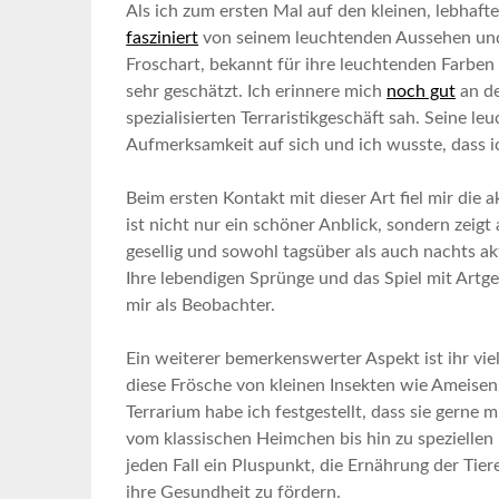
Als ich‍ zum ersten ‌Mal auf den kleinen, lebhaf
⁣fasziniert
von seinem leuchtenden Aussehen und s
Froschart, bekannt für ihre leuchtenden Farben un
sehr geschätzt. Ich erinnere mich
noch gut
an⁤ d
spezialisierten Terraristikgeschäft sah. ⁢Seine 
Aufmerksamkeit auf ‍sich und ich⁢ wusste, dass 
Beim ersten​ Kontakt mit dieser Art fiel mir die
ist nicht nur ein schöner Anblick, sondern zeig
gesellig und sowohl tagsüber als auch nachts‌ akt
Ihre lebendigen Sprünge und das Spiel mit Artg
mir als Beobachter.
Ein weiterer bemerkenswerter Aspekt ist ihr viel
diese Frösche von kleinen Insekten wie Ameisen
Terrarium habe ‍ich festgestellt, dass sie gerne 
vom klassischen⁤ Heimchen bis hin zu speziellen Fu
jeden Fall ⁣ein Pluspunkt, die Ernährung der Ti
ihre Gesundheit zu fördern.