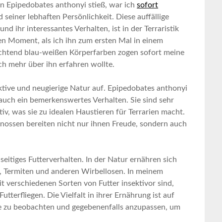
ten Epipedobates anthonyi stieß, war ich
sofort
einer lebhaften Persönlichkeit. Diese ⁢auffällige
d ihr interessantes Verhalten, ist in‍ der Terraristik
en Moment, als ich ihn zum ersten Mal in einem
leuchtend​ blau-weißen Körperfarben zogen sofort meine
ich mehr über ihn erfahren wollte.
 aktive und neugierige Natur auf. Epipedobates anthonyi
t auch ein bemerkenswertes Verhalten. Sie sind sehr
iv, was‌ sie zu‍ idealen Haustieren für Terrarien macht.
enossen bereiten nicht nur ihnen Freude, sondern auch
seitiges Futterverhalten. In ⁢der Natur ernähren sich
,‍ Termiten und‍ anderen Wirbellosen. In meinem
mit verschiedenen Sorten ⁢von Futter insektivor sind,
tterfliegen. ⁤Die Vielfalt in ihrer‍ Ernährung ist auf
ere zu beobachten und ​gegebenenfalls anzupassen, um