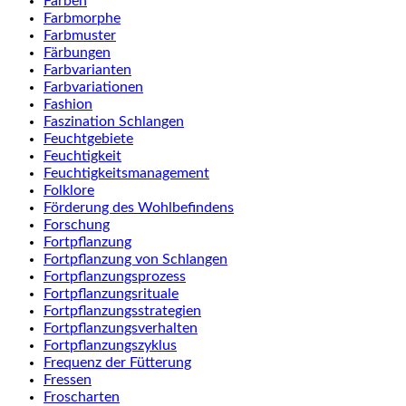
Farben
Farbmorphe
Farbmuster
Färbungen
Farbvarianten
Farbvariationen
Fashion
Faszination Schlangen
Feuchtgebiete
Feuchtigkeit
Feuchtigkeitsmanagement
Folklore
Förderung des Wohlbefindens
Forschung
Fortpflanzung
Fortpflanzung von Schlangen
Fortpflanzungsprozess
Fortpflanzungsrituale
Fortpflanzungsstrategien
Fortpflanzungsverhalten
Fortpflanzungszyklus
Frequenz der Fütterung
Fressen
Froscharten