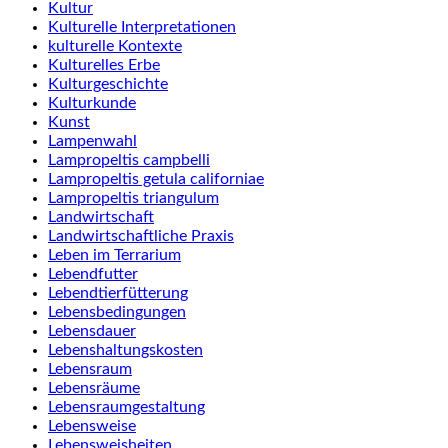
Kultur
Kulturelle Interpretationen
kulturelle Kontexte
Kulturelles Erbe
Kulturgeschichte
Kulturkunde
Kunst
Lampenwahl
Lampropeltis campbelli
Lampropeltis getula californiae
Lampropeltis triangulum
Landwirtschaft
Landwirtschaftliche Praxis
Leben im Terrarium
Lebendfutter
Lebendtierfütterung
Lebensbedingungen
Lebensdauer
Lebenshaltungskosten
Lebensraum
Lebensräume
Lebensraumgestaltung
Lebensweise
Lebensweisheiten