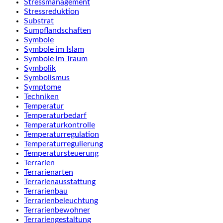
Stressmanagement
Stressreduktion
Substrat
Sumpflandschaften
Symbole
Symbole im Islam
Symbole im Traum
Symbolik
Symbolismus
Symptome
Techniken
Temperatur
Temperaturbedarf
Temperaturkontrolle
Temperaturregulation
Temperaturregulierung
Temperatursteuerung
Terrarien
Terrarienarten
Terrarienausstattung
Terrarienbau
Terrarienbeleuchtung
Terrarienbewohner
Terrariengestaltung