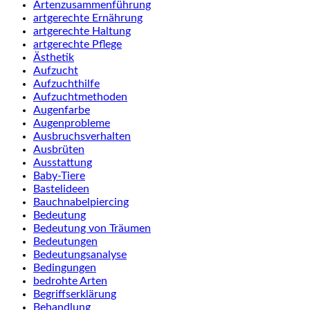
Artenzusammenführung
artgerechte Ernährung
artgerechte Haltung
artgerechte Pflege
Ästhetik
Aufzucht
Aufzuchthilfe
Aufzuchtmethoden
Augenfarbe
Augenprobleme
Ausbruchsverhalten
Ausbrüten
Ausstattung
Baby-Tiere
Bastelideen
Bauchnabelpiercing
Bedeutung
Bedeutung von Träumen
Bedeutungen
Bedeutungsanalyse
Bedingungen
bedrohte Arten
Begriffserklärung
Behandlung