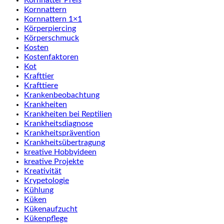
Kornnatter Preis
Kornnattern
Kornnattern 1×1
Körperpiercing
Körperschmuck
Kosten
Kostenfaktoren
Kot
Krafttier
Krafttiere
Krankenbeobachtung
Krankheiten
Krankheiten bei Reptilien
Krankheitsdiagnose
Krankheitsprävention
Krankheitsübertragung
kreative Hobbyideen
kreative Projekte
Kreativität
Krypetologie
Kühlung
Küken
Kükenaufzucht
Kükenpflege