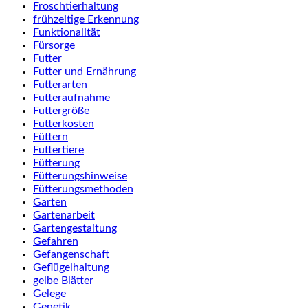
Froschtierhaltung
frühzeitige Erkennung
Funktionalität
Fürsorge
Futter
Futter und Ernährung
Futterarten
Futteraufnahme
Futtergröße
Futterkosten
Füttern
Futtertiere
Fütterung
Fütterungshinweise
Fütterungsmethoden
Garten
Gartenarbeit
Gartengestaltung
Gefahren
Gefangenschaft
Geflügelhaltung
gelbe Blätter
Gelege
Genetik