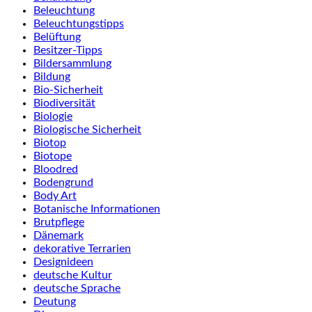
Beleuchtung
Beleuchtungstipps
Belüftung
Besitzer-Tipps
Bildersammlung
Bildung
Bio-Sicherheit
Biodiversität
Biologie
Biologische Sicherheit
Biotop
Biotope
Bloodred
Bodengrund
Body Art
Botanische Informationen
Brutpflege
Dänemark
dekorative Terrarien
Designideen
deutsche Kultur
deutsche Sprache
Deutung