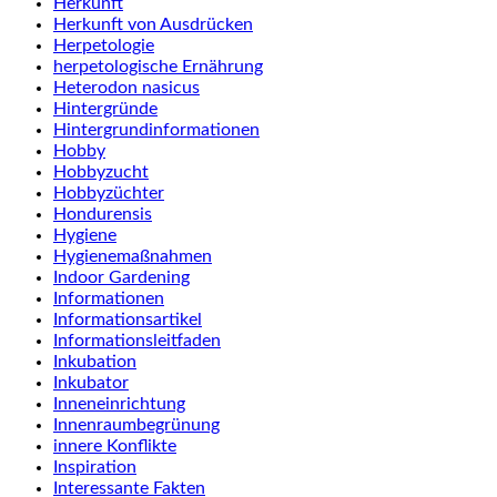
Herkunft
Herkunft von Ausdrücken
Herpetologie
herpetologische Ernährung
Heterodon nasicus
Hintergründe
Hintergrundinformationen
Hobby
Hobbyzucht
Hobbyzüchter
Hondurensis
Hygiene
Hygienemaßnahmen
Indoor Gardening
Informationen
Informationsartikel
Informationsleitfaden
Inkubation
Inkubator
Inneneinrichtung
Innenraumbegrünung
innere Konflikte
Inspiration
Interessante Fakten