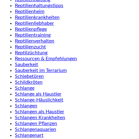
Reptilienhaltungstipps
Reptilienheim
Reptilienkrankheiten
Reptilienliebhaber
Reptilienpflege
Reptilientraining
Reptilienverhalten
Reptilienzucht
Reptilzüchtung
Ressourcen & Empfehlungen
Sauberkeit
Sauberkeit im Terrarium
Schiebetüren
Schildkröten
Schlange
Schlange als Haustier
Schlange-Häuslichkeit
Schlangen
Schlangen als Haustier
Schlangen Krankheiten
Schlangen Pflanzen
Schlangenaquarien
Schlangenart