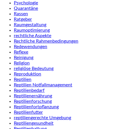
Psychologie
Quarantäne
Rassen
Ratgeber
Raumgestaltung
Raumoptimierung
rechtliche Aspekte
Rechtliche Rahmenbedingungen
Redewendungen
Reflexe
Reinigung
Religion
religiöse Bedeutung
Reproduktion
Reptilien
Reptilien Notfallmanagement
Reptilienbedarf
Reptilienernährung
Reptilienforschung
Reptilienfortpflanzung
Reptilienfutter
reptiliengerechte Umgebung
Reptiliengesundheit
Reptilienhaltung