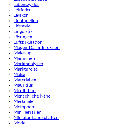
Lebenszyklus
Leitfaden
Lexikon
Lichtquellen
Lifestyle
Linguistik
Lösungen
Luftzirkulation
Magen-Darm-Infektion
Make-up
Männchen
Marktanalysen
Marktpreise
Maße
Materialien
Mauritius
Meditation
Menschliche Nähe
Merkmale
Metaphern
Mini Terrarien
Miniatur Landschaften
Mode