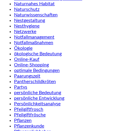
Naturnahes Habitat
Naturschutz
Naturwissenschaften
Nestgestaltung
Nesthygiene
Netzwerke
Notfallmanagement
Notfallmaßnahmen
Ökologie
ökologische Bedeutung
Online-Kauf
Online-Shopping
optimale Bedingungen
Paarungszeit
Pantherschildkröten
Partys
persönliche Bedeutung
persönliche Entwicklung
Persönlichkeitsanalyse
Pfeilgiftfrosch
Pfeilgiftfrösche
Pflanzen
Pflanzenkunde