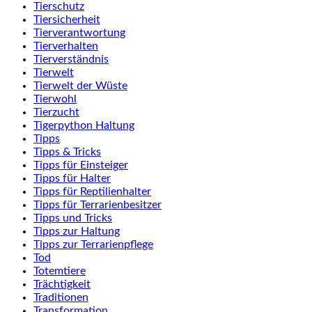
Tierschutz
Tiersicherheit
Tierverantwortung
Tierverhalten
Tierverständnis
Tierwelt
Tierwelt der Wüste
Tierwohl
Tierzucht
Tigerpython Haltung
Tipps
Tipps & Tricks
Tipps für Einsteiger
Tipps für Halter
Tipps für Reptilienhalter
Tipps für Terrarienbesitzer
Tipps und Tricks
Tipps zur Haltung
Tipps zur Terrarienpflege
Tod
Totemtiere
Trächtigkeit
Traditionen
Transformation