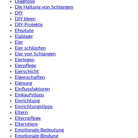
Diagnose
Die Haltung von Schlangen
DIY
DIY Ideen
DIY-Projekte
Efeutute
Eiablage
Eier
Eier schlüpfen
Eier von Schlangen
Eierlegen
Eierpflege
Eierschicht
Eigenschaften
Eignung
Einflussfaktoren
Einkaufstipps
Einrichtung
Einrichtungstipps
Eltern
Elternpflege
Elterntiere
Emotionale Bedeutung
Emotionale Bindung