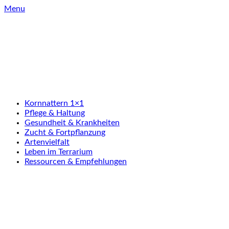
Skip
Menu
to
content
Kornnattern 1×1
Pflege & Haltung
Gesundheit & Krankheiten
Zucht & Fortpflanzung
Artenvielfalt
Leben im Terrarium
Ressourcen & Empfehlungen