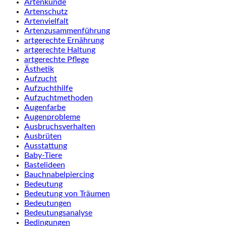
Artenkunde
Artenschutz
Artenvielfalt
Artenzusammenführung
artgerechte Ernährung
artgerechte Haltung
artgerechte Pflege
Ästhetik
Aufzucht
Aufzuchthilfe
Aufzuchtmethoden
Augenfarbe
Augenprobleme
Ausbruchsverhalten
Ausbrüten
Ausstattung
Baby-Tiere
Bastelideen
Bauchnabelpiercing
Bedeutung
Bedeutung von Träumen
Bedeutungen
Bedeutungsanalyse
Bedingungen