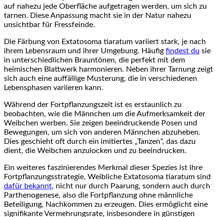
auf nahezu jede Oberfläche aufgetragen ⁣werden, um sich zu⁢
tarnen. ​Diese Anpassung macht sie in der Natur⁣ nahezu
unsichtbar ​für Fressfeinde.
Die Färbung ‍von Extatosoma ⁤tiaratum variiert stark, je‍ nach
ihrem Lebensraum und ⁣ihrer​ Umgebung. Häufig
findest du
sie
in ‍unterschiedlichen Brauntönen, die perfekt mit ‌dem⁣
heimischen Blattwerk harmonieren. Neben⁣ ihrer⁤ Tarnung zeigt
sich auch eine​ auffällige Musterung, die in⁣ verschiedenen
Lebensphasen variieren kann.
Während der Fortpflanzungszeit ist es erstaunlich zu
beobachten, wie die‌ Männchen um die Aufmerksamkeit der
Weibchen werben. Sie zeigen beeindruckende Posen ‍und​
Bewegungen, um sich von anderen Männchen abzuheben.
Dies geschieht ⁢oft‌ durch ein imitiertes „Tanzen“, das dazu
dient, die Weibchen⁤ anzulocken und zu‌ beeindrucken.
Ein weiteres faszinierendes ⁢Merkmal dieser Spezies‌ ist ihre
Fortpflanzungsstrategie. Weibliche Extatosoma tiaratum​ sind‍
dafür bekannt
, nicht nur durch Paarung, ⁣sondern auch durch
Parthenogenese, also die Fortpflanzung ohne⁤ männliche
‌Beteiligung, Nachkommen zu erzeugen. Dies ​ermöglicht​ eine
signifikante Vermehrungsrate, insbesondere in ‍günstigen