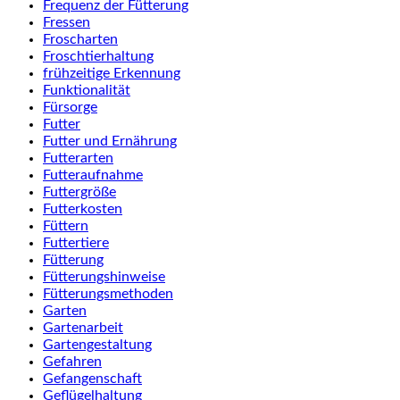
Frequenz der Fütterung
Fressen
Froscharten
Froschtierhaltung
frühzeitige Erkennung
Funktionalität
Fürsorge
Futter
Futter und Ernährung
Futterarten
Futteraufnahme
Futtergröße
Futterkosten
Füttern
Futtertiere
Fütterung
Fütterungshinweise
Fütterungsmethoden
Garten
Gartenarbeit
Gartengestaltung
Gefahren
Gefangenschaft
Geflügelhaltung