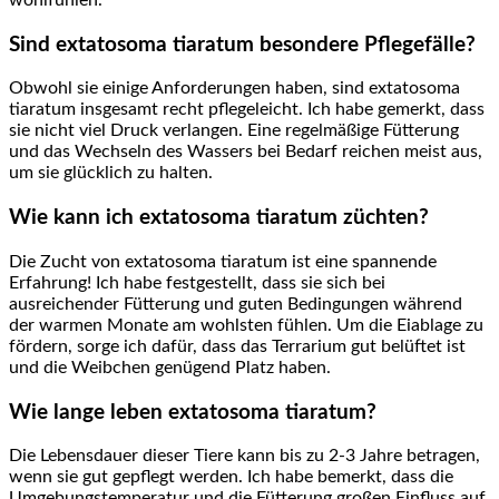
wohlfühlen.
Sind ‌extatosoma tiaratum⁤ besondere Pflegefälle?
Obwohl⁤ sie einige Anforderungen haben, sind extatosoma
tiaratum⁢ insgesamt recht pflegeleicht. Ich ‍habe gemerkt, dass
sie nicht viel Druck verlangen. Eine regelmäßige Fütterung
und⁢ das Wechseln‍ des Wassers bei Bedarf reichen meist aus,⁤
um⁤ sie glücklich zu halten.
Wie kann ich extatosoma tiaratum züchten?
Die ‌Zucht‌ von extatosoma tiaratum ⁢ist eine spannende
Erfahrung! Ich habe festgestellt, dass sie sich bei
ausreichender Fütterung und guten Bedingungen während​
der warmen ⁤Monate am wohlsten⁤ fühlen.​ Um die Eiablage ‍zu
fördern, sorge ich ⁢dafür, dass das Terrarium gut‌ belüftet ist
und die ‍Weibchen genügend‌ Platz haben.
Wie lange leben extatosoma tiaratum?
Die Lebensdauer dieser Tiere ⁣kann bis zu 2-3 Jahre betragen,
wenn sie‌ gut gepflegt werden. Ich‌ habe bemerkt, dass die⁣
Umgebungstemperatur und die ⁣Fütterung großen ⁤Einfluss auf‍