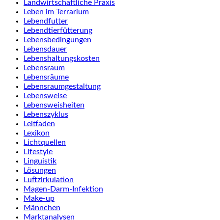
Landwirtschaftliche Praxis
Leben im Terrarium
Lebendfutter
Lebendtierfütterung
Lebensbedingungen
Lebensdauer
Lebenshaltungskosten
Lebensraum
Lebensräume
Lebensraumgestaltung
Lebensweise
Lebensweisheiten
Lebenszyklus
Leitfaden
Lexikon
Lichtquellen
Lifestyle
Linguistik
Lösungen
Luftzirkulation
Magen-Darm-Infektion
Make-up
Männchen
Marktanalysen