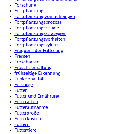
Forschung
Fortpflanzung
Fortpflanzung von Schlangen
Fortpflanzungsprozess
Fortpflanzungsrituale
Fortpflanzungsstrategien
Fortpflanzungsverhalten
Fortpflanzungszyklus
Frequenz der Fütterung
Fressen
Froscharten
Froschtierhaltung
frühzeitige Erkennung
Funktionalität
Fürsorge
Futter
Futter und Ernährung
Futterarten
Futteraufnahme
Futtergröße
Futterkosten
Füttern
Futtertiere