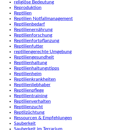
religiöse Bedeutung
Reproduktion
Reptilien
Reptilien Notfallmanagement
Reptilienbedarf
Reptilienernährung
Reptilienforschung
Reptilienfortpflanzung
Reptilienfutter
reptiliengerechte Umgebung
Reptiliengesundheit
Reptilienhaltung
Reptilienhaltungstipps
Reptilienheim
Reptilienkrankheiten
Reptilienliebhaber
Reptilienpflege
Reptilientraining
Reptilienverhalten
Reptilienzucht
Reptilzüchtung
Ressourcen & Empfehlungen
Sauberkeit
Sauberkeit im Terrarium