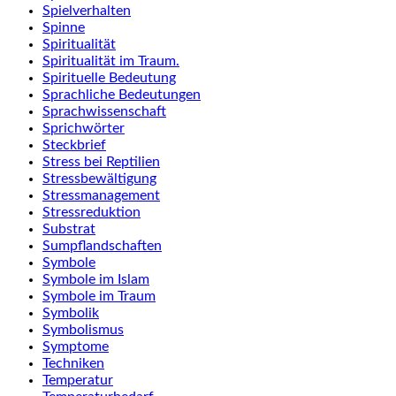
Spielverhalten
Spinne
Spiritualität
Spiritualität im Traum.
Spirituelle Bedeutung
Sprachliche Bedeutungen
Sprachwissenschaft
Sprichwörter
Steckbrief
Stress bei Reptilien
Stressbewältigung
Stressmanagement
Stressreduktion
Substrat
Sumpflandschaften
Symbole
Symbole im Islam
Symbole im Traum
Symbolik
Symbolismus
Symptome
Techniken
Temperatur