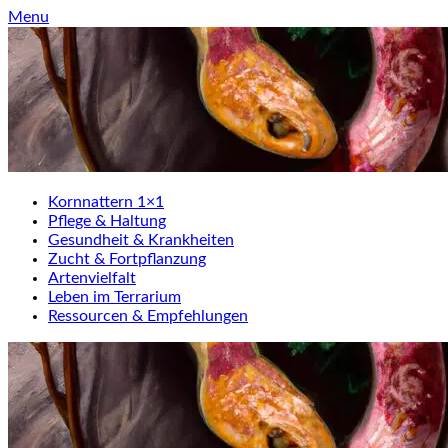
Skip
Menu
to
content
Kornnattern 1×1
Pflege & Haltung
Gesundheit & Krankheiten
Zucht & Fortpflanzung
Artenvielfalt
Leben im Terrarium
Ressourcen & Empfehlungen