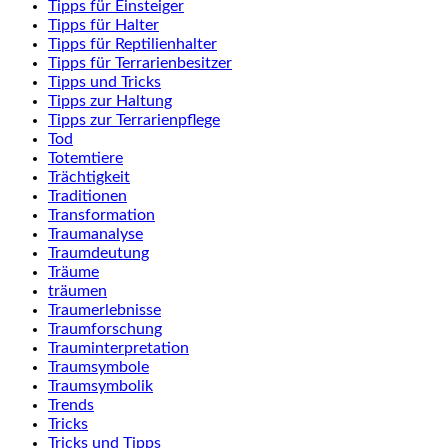
Tipps für Einsteiger
Tipps für Halter
Tipps für Reptilienhalter
Tipps für Terrarienbesitzer
Tipps und Tricks
Tipps zur Haltung
Tipps zur Terrarienpflege
Tod
Totemtiere
Trächtigkeit
Traditionen
Transformation
Traumanalyse
Traumdeutung
Träume
träumen
Traumerlebnisse
Traumforschung
Trauminterpretation
Traumsymbole
Traumsymbolik
Trends
Tricks
Tricks und Tipps