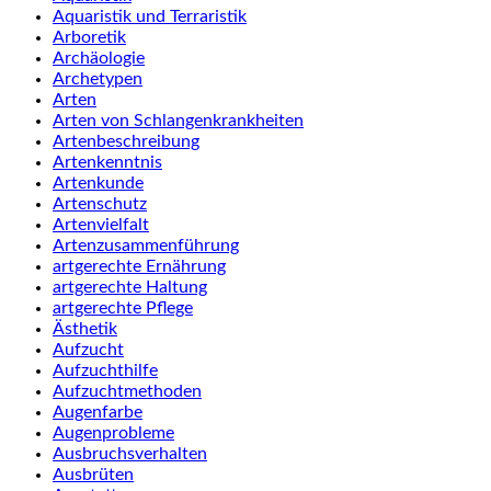
Aquaristik und Terraristik
Arboretik
Archäologie
Archetypen
Arten
Arten von Schlangenkrankheiten
Artenbeschreibung
Artenkenntnis
Artenkunde
Artenschutz
Artenvielfalt
Artenzusammenführung
artgerechte Ernährung
artgerechte Haltung
artgerechte Pflege
Ästhetik
Aufzucht
Aufzuchthilfe
Aufzuchtmethoden
Augenfarbe
Augenprobleme
Ausbruchsverhalten
Ausbrüten