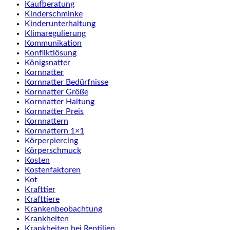
Kaufberatung
Kinderschminke
Kinderunterhaltung
Klimaregulierung
Kommunikation
Konfliktlösung
Königsnatter
Kornnatter
Kornnatter Bedürfnisse
Kornnatter Größe
Kornnatter Haltung
Kornnatter Preis
Kornnattern
Kornnattern 1×1
Körperpiercing
Körperschmuck
Kosten
Kostenfaktoren
Kot
Krafttier
Krafttiere
Krankenbeobachtung
Krankheiten
Krankheiten bei Reptilien