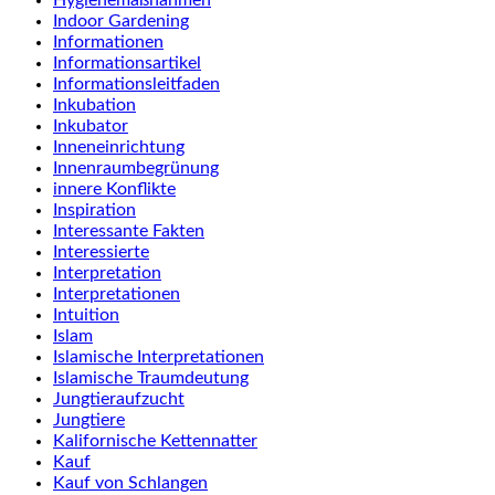
Hygienemaßnahmen
Indoor Gardening
Informationen
Informationsartikel
Informationsleitfaden
Inkubation
Inkubator
Inneneinrichtung
Innenraumbegrünung
innere Konflikte
Inspiration
Interessante Fakten
Interessierte
Interpretation
Interpretationen
Intuition
Islam
Islamische Interpretationen
Islamische Traumdeutung
Jungtieraufzucht
Jungtiere
Kalifornische Kettennatter
Kauf
Kauf von Schlangen