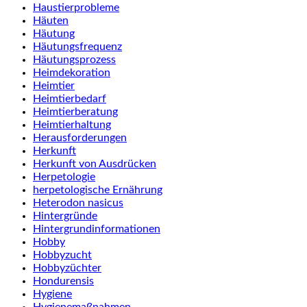
Haustierprobleme
Häuten
Häutung
Häutungsfrequenz
Häutungsprozess
Heimdekoration
Heimtier
Heimtierbedarf
Heimtierberatung
Heimtierhaltung
Herausforderungen
Herkunft
Herkunft von Ausdrücken
Herpetologie
herpetologische Ernährung
Heterodon nasicus
Hintergründe
Hintergrundinformationen
Hobby
Hobbyzucht
Hobbyzüchter
Hondurensis
Hygiene