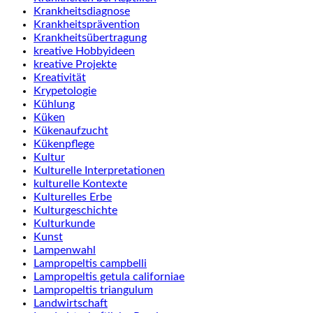
Krankheitsdiagnose
Krankheitsprävention
Krankheitsübertragung
kreative Hobbyideen
kreative Projekte
Kreativität
Krypetologie
Kühlung
Küken
Kükenaufzucht
Kükenpflege
Kultur
Kulturelle Interpretationen
kulturelle Kontexte
Kulturelles Erbe
Kulturgeschichte
Kulturkunde
Kunst
Lampenwahl
Lampropeltis campbelli
Lampropeltis getula californiae
Lampropeltis triangulum
Landwirtschaft