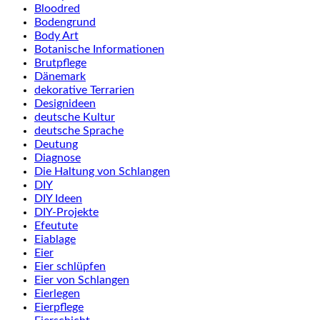
Bloodred
Bodengrund
Body Art
Botanische Informationen
Brutpflege
Dänemark
dekorative Terrarien
Designideen
deutsche Kultur
deutsche Sprache
Deutung
Diagnose
Die Haltung von Schlangen
DIY
DIY Ideen
DIY-Projekte
Efeutute
Eiablage
Eier
Eier schlüpfen
Eier von Schlangen
Eierlegen
Eierpflege