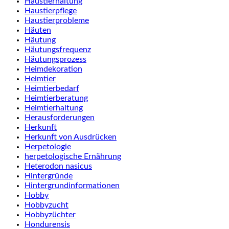
Haustierhaltung
Haustierpflege
Haustierprobleme
Häuten
Häutung
Häutungsfrequenz
Häutungsprozess
Heimdekoration
Heimtier
Heimtierbedarf
Heimtierberatung
Heimtierhaltung
Herausforderungen
Herkunft
Herkunft von Ausdrücken
Herpetologie
herpetologische Ernährung
Heterodon nasicus
Hintergründe
Hintergrundinformationen
Hobby
Hobbyzucht
Hobbyzüchter
Hondurensis