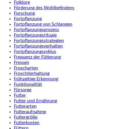
Folklore
Förderung des Wohlbefindens
Forschung
Fortpflanzung
Fortpflanzung von Schlangen
Fortpflanzungsprozess
Fortpflanzungsrituale
Fortpflanzungsstrategien
Fortpflanzungsverhalten
Fortpflanzungszyklus
Frequenz der Fütterung
Fressen
Froscharten
Froschtierhaltung
frühzeitige Erkennung
Funktionalität
Fürsorge
Futter
Futter und Ernährung
Futterarten
Futteraufnahme
Futtergröße
Futterkosten
Füttern