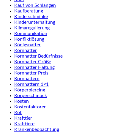
Kauf von Schlangen
Kaufberatung
Kinderschminke
Kinderunterhaltung
Klimaregulierung
Kommunikation
Konfliktlösung
Königsnatter
Kornnatter
Kornnatter Bedürfnisse
Kornnatter Größe
Kornnatter Haltung
Kornnatter Preis
Kornnattern
Kornnattern 1×1
Körperpiercing
Körperschmuck
Kosten
Kostenfaktoren
Kot
Krafttier
Krafttiere
Krankenbeobachtung