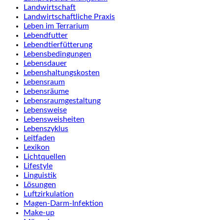
Landwirtschaft
Landwirtschaftliche Praxis
Leben im Terrarium
Lebendfutter
Lebendtierfütterung
Lebensbedingungen
Lebensdauer
Lebenshaltungskosten
Lebensraum
Lebensräume
Lebensraumgestaltung
Lebensweise
Lebensweisheiten
Lebenszyklus
Leitfaden
Lexikon
Lichtquellen
Lifestyle
Linguistik
Lösungen
Luftzirkulation
Magen-Darm-Infektion
Make-up