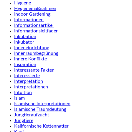
Hygiene
Hygienemaßnahmen
Indoor Gardening
Informationen
Informationsartikel
Informationsleitfaden
Inkubation
Inkubator
Inneneinrichtung
Innenraumbegrünung
innere Konflikte
Inspiration
Interessante Fakten
Interessierte
Interpretation
Interpretationen
Intuition
Islam
Islamische Interpretationen
Islamische Traumdeutung
Jungtieraufzucht
Jungtiere
Kalifornische Kettennatter
Kauf