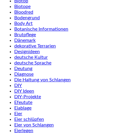
Biotop
Biotope
Bloodred
Bodengrund
Body Art
Botanische Informationen
Brutpflege
Dänemark
dekorative Terrarien
Designideen
deutsche Kultur
deutsche Sprache
Deutung
Diagnose
Die Haltung von Schlangen
DIY
DIY Ideen
DIY-Projekte
Efeutute
Eiablage
Eier
Eier schlüpfen
Eier von Schlangen
Eierlegen