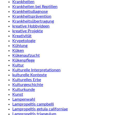
Krankheiten
Krankheiten bei Reptilien
Krankheitsdiagnose
Krankheitsprävention
Krankheitsübertragung
kreative Hobbyideen
kreative Projekte
Kreativität
Krypetologie
Kühlung
Küken
Kükenaufzucht
Kükenpflege
Kultur
Kulturelle Interpretationen
kulturelle Kontexte
Kulturelles Erbe
Kulturgeschichte
Kulturkunde
Kunst
Lampenwahl
Lampropeltis campbelli
Lampropeltis getula californiae
Lampropeltis triangulum