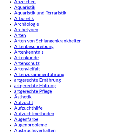
Anzeichen
Aquaristik
Aquaristik und Terraristik
Arboretik
Archäologie
Archetypen
Arten
Arten von Schlangenkrankheiten
Artenbeschreibung
Artenkenntnis
Artenkunde
Artenschutz
Artenvielfalt
Artenzusammenführung
artgerechte Ernährung
artgerechte Haltung
artgerechte Pflege
Ästhetik
Aufzucht
Aufzuchthilfe
Aufzuchtmethoden
Augenfarbe
Augenprobleme
Ausbruchsverhalten