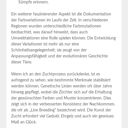
Sümpfe erinnern.
Ein weiterer faszinierender⁣ Aspekt ist die Dokumentation
der⁤ Farbvariationen im Laufe der ‍Zeit. In verschiedenen
Regionen wurden unterschiedliche ‌Farbmutationen
beobachtet, ⁤was darauf hinweist, dass auch
Umweltfaktoren ‍eine Rolle spielen können. Die Entwicklung
dieser Variationen ist ⁤mehr‌ als nur eine
‍Schönheitsangelegenheit;​ sie zeugt von der
Anpassungsfähigkeit ‌und der evolutionären Geschichte
dieser⁤ Tiere.
Wenn ich an‍ den Zuchtprozess zurückdenke, ist⁤ es
aufregend​ zu sehen, wie⁣ bestimmte Merkmale stabilisiert
‌werden können. Genetische Linien werden‌ oft über Jahre
hinweg ​gepflegt, wobei ‌die⁢ Züchter ​sich ​auf die Erhaltung
der gewünschten ⁣Farben⁤ und Muster⁣ konzentrieren. ‌Dies
zeigt sich ‌in der verbesserten Konsistenz der Nachkommen,
die oft ​als „Line ​Breeding“‍ bezeichnet⁣ wird. Die Kunst⁤ der
‌Zucht ⁣erfordert viel Geduld,​ Ehrgeiz und auch⁤ ein ⁤gewisses⁤
Maß ⁤an ⁣Glück.