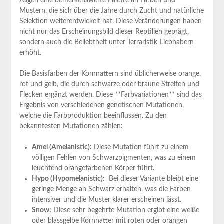
zeigen​ eine bemerkenswerte Palette ⁢an Farben und
Mustern, die sich über die Jahre durch Zucht und natürliche
Selektion‌ weiterentwickelt hat. Diese Veränderungen‌ haben‍
nicht nur das Erscheinungsbild​ dieser Reptilien geprägt,
sondern auch die‌ Beliebtheit⁤ unter Terraristik-Liebhabern
erhöht.
Die Basisfarben der ‌Kornnattern ⁤sind ​üblicherweise orange,
rot und gelb,​ die‌ durch ⁢schwarze oder braune Streifen und
Flecken ergänzt werden. Diese **Farbvariationen** sind⁣ das
⁤Ergebnis​ von verschiedenen genetischen⁤ Mutationen,
welche die Farbproduktion beeinflussen.​ Zu den
bekanntesten​ Mutationen ⁢zählen:
Amel (Amelanistic):
Diese Mutation ‍führt zu einem
völligen Fehlen von Schwarzpigmenten, was⁣ zu einem
leuchtend orangefarbenen Körper führt.
Hypo (Hypomelanistic):
‍ Bei dieser Variante ‍bleibt⁢ eine​
geringe Menge ​an Schwarz erhalten, was die Farben
intensiver ‌und die Muster ⁤klarer erscheinen lässt.
Snow:
⁢Diese⁣ sehr begehrte ‌Mutation ergibt eine ⁤weiße
oder blassgelbe​ Kornnatter mit ​roten oder​ orangen