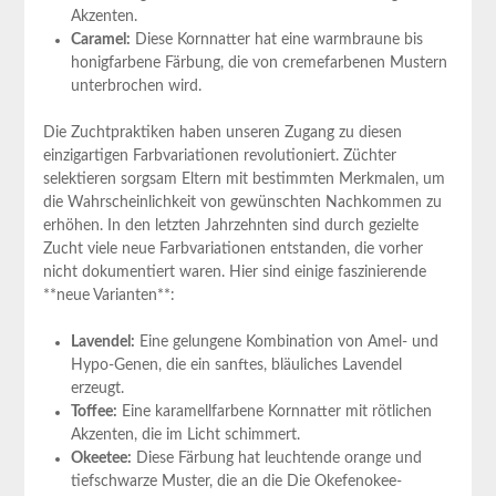
⁤Akzenten.
Caramel:
Diese Kornnatter hat eine warmbraune bis
honigfarbene Färbung, die von⁢ cremefarbenen Mustern
unterbrochen wird.
Die Zuchtpraktiken haben unseren Zugang zu​ diesen
einzigartigen⁤ Farbvariationen ⁤revolutioniert. Züchter
selektieren sorgsam Eltern mit bestimmten⁤ Merkmalen, um
die Wahrscheinlichkeit von gewünschten ​Nachkommen zu
erhöhen. In den ⁤letzten Jahrzehnten sind durch ⁤gezielte
Zucht viele neue Farbvariationen entstanden, die⁢ vorher
‌nicht⁣ dokumentiert waren. Hier sind einige faszinierende​
**neue Varianten**:
Lavendel:
Eine gelungene Kombination von Amel- und
Hypo-Genen, ​die ein sanftes, bläuliches​ Lavendel
erzeugt.
Toffee:
Eine karamellfarbene Kornnatter⁣ mit rötlichen
Akzenten, die​ im Licht​ schimmert.
Okeetee:
Diese Färbung hat leuchtende orange und‍
tiefschwarze⁢ Muster, die an die Die⁢ Okefenokee-