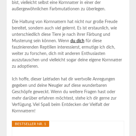
bist, vielleicht selbst eine Kornnatter⁢ in einer der
außergewöhnlichen⁢ Farbmutationen⁣ zu überlegen.
Die ⁢Haltung‌ von Kornnattern hat ⁤nicht nur‍ große Freude
bereitet,⁣ sondern auch viel⁣ gelernt.‍ Es​ ist‌ erstaunlich,⁤ wie
unterschiedlich diese⁢ Tiere je ⁣nach ihrer Färbung und
Musterung sein können. Wenn⁣
du ​dich
für ​diese
faszinierenden Reptilien‍ interessierst, ermutige ich dich,‌
weiter zu forschen, ⁣dich mit anderen ‍Enthusiasten
auszutauschen​ und⁢ vielleicht⁤ sogar ​deine eigene‍ Kornnatter
zu ⁣adoptieren.
Ich‍ hoffe, dieser ⁤Leitfaden hat dir wertvolle Anregungen
gegeben und ⁢deine Neugier auf diese⁤ wunderbaren
Geschöpfe⁤ geweckt. Wenn du weitere Fragen hast ⁣oder‍
mehr ⁢darüber erfahren möchtest, stehe ich dir gerne zur
Verfügung.‍ Viel Spaß beim ⁤Entdecken der Vielfalt der
Kornnattern!
BESTSELLER NR. 1