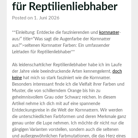
für Reptilienliebhaber
Posted on 1. Juni 2026
**Einleitung:⁤ Entdecke⁤ die faszinierenden und
kornnatter
-
aus/“ title=“Was sagt die Augenfarbe der Kornnatter
aus?“>seltenen Kornnatter ⁤Farben: Ein umfassender
Leitfaden⁤ für Reptilienliebhaber**
Als leidenschaftlicher Reptilienliebhaber habe ich ⁣im Laufe
der Jahre viele beeindruckende⁤ Arten‌ kennengelernt,
doch⁢
keine
hat mich so ‌stark‍ fasziniert wie die Kornnatter.
Besonders interessant‌ finde ich die Vielfalt ihrer Farben und
Muster,⁣ die​ von ⁣schillerndem ⁣Orange ⁢bis hin zu
geheimnisvollem‍ Grau oder ⁤Schwarz reichen. ​In diesem
Artikel nehme ⁣ich dich mit auf‍ eine ‌spannende
Entdeckungsreise in‍ die Welt der Kornnattern. Wir ‌werden
die ‍unterschiedlichen ⁤Farbformen und⁤ deren Merkmale ganz
genau unter die ⁢Lupe nehmen. Ich möchte ‍dir nicht nur die
gängigen Varianten vorstellen,⁢ sondern auch die seltenen​
und außergewöhnlichen Farbmutationen, die ⁢das Herz eines‍