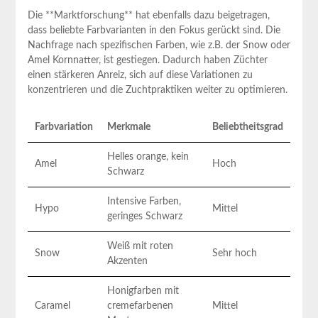
Die **Marktforschung** ⁢hat ebenfalls dazu beigetragen,
dass beliebte Farbvarianten in den Fokus gerückt⁣ sind. Die
Nachfrage nach spezifischen Farben, wie z.B. der Snow oder
Amel Kornnatter, ist gestiegen. ⁣Dadurch ‌haben ⁣Züchter
einen stärkeren Anreiz, sich auf diese⁢ Variationen zu
konzentrieren und die Zuchtpraktiken weiter ⁤zu optimieren.
Farbvariation
Merkmale
Beliebtheitsgrad
Helles orange, ​kein
Amel
Hoch
Schwarz
Intensive ⁤Farben,
Hypo
Mittel
geringes‌ Schwarz
Weiß mit roten
Snow
Sehr​ hoch
Akzenten
Honigfarben mit​
Caramel
cremefarbenen
Mittel