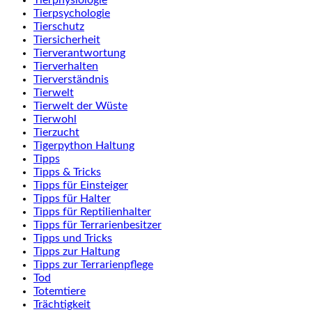
Tierphysiologie
Tierpsychologie
Tierschutz
Tiersicherheit
Tierverantwortung
Tierverhalten
Tierverständnis
Tierwelt
Tierwelt der Wüste
Tierwohl
Tierzucht
Tigerpython Haltung
Tipps
Tipps & Tricks
Tipps für Einsteiger
Tipps für Halter
Tipps für Reptilienhalter
Tipps für Terrarienbesitzer
Tipps und Tricks
Tipps zur Haltung
Tipps zur Terrarienpflege
Tod
Totemtiere
Trächtigkeit