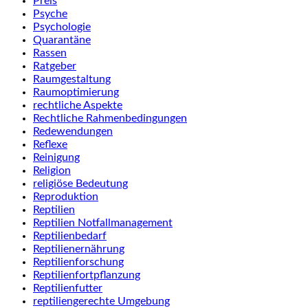
Preis
Psyche
Psychologie
Quarantäne
Rassen
Ratgeber
Raumgestaltung
Raumoptimierung
rechtliche Aspekte
Rechtliche Rahmenbedingungen
Redewendungen
Reflexe
Reinigung
Religion
religiöse Bedeutung
Reproduktion
Reptilien
Reptilien Notfallmanagement
Reptilienbedarf
Reptilienernährung
Reptilienforschung
Reptilienfortpflanzung
Reptilienfutter
reptiliengerechte Umgebung