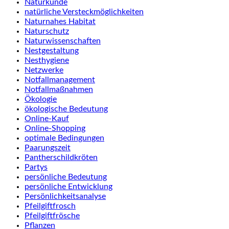
Naturkunde
natürliche Versteckmöglichkeiten
Naturnahes Habitat
Naturschutz
Naturwissenschaften
Nestgestaltung
Nesthygiene
Netzwerke
Notfallmanagement
Notfallmaßnahmen
Ökologie
ökologische Bedeutung
Online-Kauf
Online-Shopping
optimale Bedingungen
Paarungszeit
Pantherschildkröten
Partys
persönliche Bedeutung
persönliche Entwicklung
Persönlichkeitsanalyse
Pfeilgiftfrosch
Pfeilgiftfrösche
Pflanzen