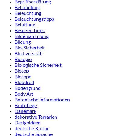
Begriffserklärung
Behandlung
Beleuchtung
Beleuchtungstipps
Belüftung
Besitzer-Tipps
Bildersammlung
Bildung
Bio-Sicherheit
Biodiversität
Biologie
Biologische Sicherheit
Biotop
Biotope
Bloodred
Bodengrund
Body Art
Botanische Informationen
Brutpflege
Dänemark
dekorative Terrarien
Designideen
deutsche Kultur
deutsche Sprache