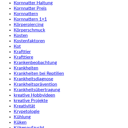
Kornnatter Haltung
Kornnatter Preis
Kornnattern
Kornnattern 1×1
Körperpiercing
Körperschmuck
Kosten
Kostenfaktoren
Kot
Krafttier
Krafttiere
Krankenbeobachtung
Krankheiten
Krankheiten bei Reptilien
Krankheitsdiagnose
Krankheitsprävention
Krankheitsübertragung
kreative Hobbyideen
kreative Projekte
Kreativität
Krypetologie
Kühlung
Küken
Kükenaufzucht