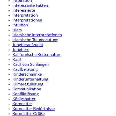
Inspiration
Interessante Fakten
Interessierte
Interpretation
Interpretationen
Intuition
Islam
Islamische Interpretationen
Islamische Traumdeutung
Jungtieraufzucht
Jungtiere
Kalifornische Kettennatter
Kauf
Kauf von Schlangen
Kaufberatung
Kinderschminke
Kinderunterhaltung
Klimaregulierung
Kommunikation
Konfliktlösung
Königsnatter
Kornnatter
Kornnatter Bedürfnisse
Kornnatter Größe