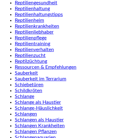
Reptiliengesundheit
Reptilienhaltung
Reptilienhaltungstipps
Reptilienheim
Reptilienkrankheiten
Reptilienliebhaber
Reptilienpflege
Reptilientraining
Reptilienverhalten
Reptilienzucht
Reptilzüchtung
Ressourcen & Empfehlungen
Sauberkeit
Sauberkeit im Terrarium
Schiebetüren
Schildkröten
Schlange
Schlange als Haustier
Schlange-Häuslichkeit
Schlangen
Schlangen als Haustier
Schlangen Krankheiten
Schlangen Pflanzen
Schlangenaquarien