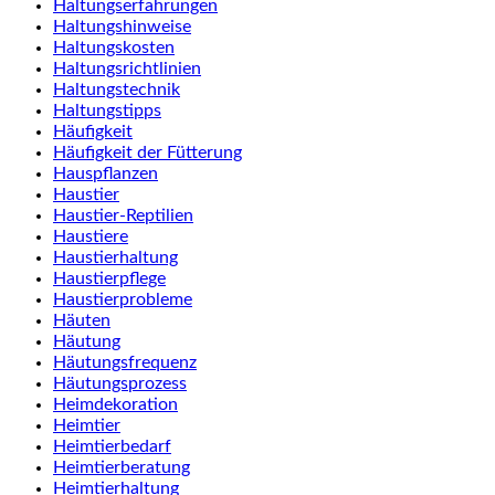
Haltungserfahrungen
Haltungshinweise
Haltungskosten
Haltungsrichtlinien
Haltungstechnik
Haltungstipps
Häufigkeit
Häufigkeit der Fütterung
Hauspflanzen
Haustier
Haustier-Reptilien
Haustiere
Haustierhaltung
Haustierpflege
Haustierprobleme
Häuten
Häutung
Häutungsfrequenz
Häutungsprozess
Heimdekoration
Heimtier
Heimtierbedarf
Heimtierberatung
Heimtierhaltung