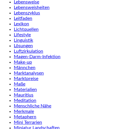
Lebensweise
Lebensweisheiten
Lebenszyklus
Leitfaden
Lexikon
Lichtquellen
Lifestyle
Linguistik
Lösungen
Luftzirkulation
Magen-Darm-Infektion
Make-up
Männchen
Marktanalysen
Marktpreise
Maße
Materialien
Mauritius
Meditation
Menschliche Nähe
Merkmale
Metaphern
Mini Terrarien
Miniatur Landschaften