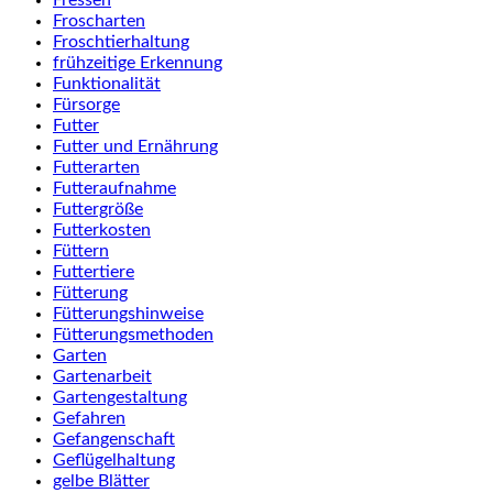
Fressen
Froscharten
Froschtierhaltung
frühzeitige Erkennung
Funktionalität
Fürsorge
Futter
Futter und Ernährung
Futterarten
Futteraufnahme
Futtergröße
Futterkosten
Füttern
Futtertiere
Fütterung
Fütterungshinweise
Fütterungsmethoden
Garten
Gartenarbeit
Gartengestaltung
Gefahren
Gefangenschaft
Geflügelhaltung
gelbe Blätter