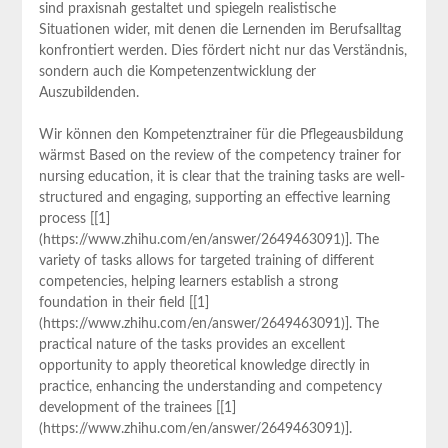
sind praxisnah gestaltet⁣ und spiegeln realistische
Situationen ​wider, mit denen die Lernenden im Berufsalltag
konfrontiert werden. Dies fördert nicht nur das Verständnis,
sondern auch die Kompetenzentwicklung der
Auszubildenden.
Wir können den Kompetenztrainer für die Pflegeausbildung
wärmst Based on the review of the competency ‌trainer for
nursing education, it is clear that the training‍ tasks ⁤are well-
structured and engaging, supporting an effective learning
process [[1]
(https://www.zhihu.com/en/answer/2649463091)]. The⁤
variety of tasks allows for⁣ targeted training of different
competencies, ⁤helping learners establish a strong⁤
foundation in their field [[1]
(https://www.zhihu.com/en/answer/2649463091)]. The
practical nature of the tasks provides an‍ excellent
opportunity to apply theoretical knowledge directly in
practice, enhancing the understanding and competency⁣
development of the trainees [[1]
(https://www.zhihu.com/en/answer/2649463091)].