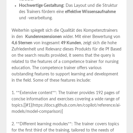
Hochwertige ⁤Gestaltung:
Das Layout und die Struktur
des⁢ Trainers fördern eine
effektive Wissensaufnahme
​
und ‍-verarbeitung.
Weiterhin spiegelt sich die Qualität des ‌Kompetenztrainers
in den ⁣
Kundenrezensionen
wider. Mit einer Bewertung von⁣
4,6‌ Sternen
⁣von insgesamt
49 Kunden
, zeigt sich die hohe
Zufriedenheit und Relevanz dieses Produkts für die Pf Based
on the search results provided, it seems ⁤that the ⁤query is
related‌ to the features of a competence trainer for nursing
education. The competence trainer offers various
outstanding features to support learning and development
in the field.‌ Some of these features include:
1. **Extensive content**: The trainer provides 192 pages of
concise information and exercises covering a wide range ​of
topics.[[#1](https://docs.github.com/en/copilot/reference/ai-
models/model-comparison)]
2.​ **Different ​learning modules**: The trainer covers ⁣topics
for the first third of the training, tailored to ​the ‍needs of​