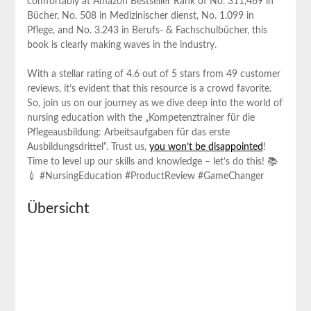
comfortably⁢ at ‍Amazon Bestseller Rank of No. 311,469 in
Bücher, No. 508 in ⁤Medizinischer dienst, No. 1.099 in
Pflege, and No. 3.243 ​in Berufs- & Fachschulbücher, this
book is clearly making waves in the industry.
With a stellar​ rating of 4.6 out of 5 stars‍ from 49 ⁤customer
reviews, it’s evident that this resource is a crowd favorite.
So, join us on⁣ our journey as we‌ dive deep into the world of
nursing ‍education with‌ the „Kompetenztrainer für die
Pflegeausbildung: Arbeitsaufgaben für das erste
Ausbildungsdrittel“. Trust us,
you won’t be ⁣disappointed
!
Time to level up our skills and knowledge – let’s do this! 📚
💉 #NursingEducation #ProductReview #GameChanger
Übersicht