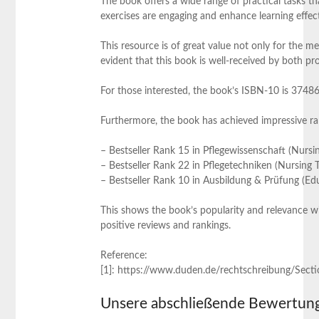
The book offers a​ wide range of practical tasks‌ t
exercises are engaging and enhance ⁣learning effect
This resource is of great value not only for ⁢the med
evident that this book is well-received by both pro
For those interested, the⁤ book’s ISBN-10 is 3748
Furthermore, the book has achieved impressive rank
– Bestseller ‍Rank 15 in Pflegewissenschaft⁢ (Nursi
– Bestseller Rank 22 in Pflegetechniken (Nursing 
– Bestseller Rank 10 in Ausbildung & Prüfung (Ed
This shows the book’s popularity and ⁣relevance wit
positive reviews and rankings.
Reference:
[1]: https://www.duden.de/rechtschreibung/Secti
Unsere abschließende Bewertun