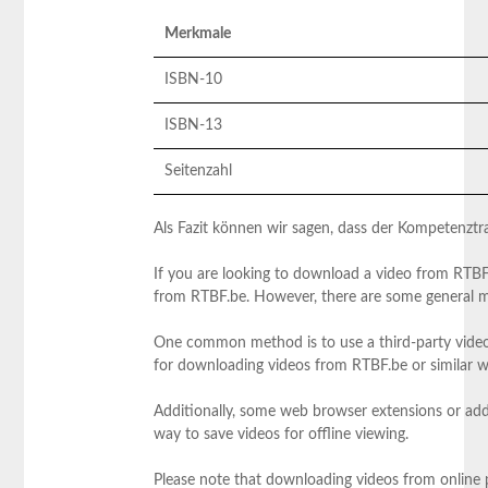
Merkmale
ISBN-10
ISBN-13
Seitenzahl
Als Fazit ​können wir sagen, dass der Kompetenztra
If you are looking to download​ a video from RTBF.
from RTBF.be. ‍However, ⁣there‌ are some general 
One⁤ common ⁣method is to use a third-party video 
for downloading videos from RTBF.be or⁣ similar w
Additionally, some web browser extensions or add-o
way to save ⁣videos for offline viewing.
Please‍ note that downloading videos from ⁣online p