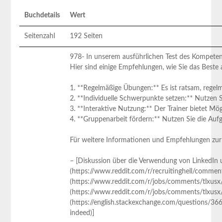
Buchdetails
Wert
Seitenzahl
192 Seiten
978- In unserem ausführlichen⁢ Test des Kompetenz
Hier sind ‌einige Empfehlungen,⁤ wie⁣ Sie das Best
1.​ **Regelmäßige Übungen:** Es ist ratsam, regel
2. **Individuelle Schwerpunkte setzen:** Nutzen Si
3. **Interaktive​ Nutzung:** Der Trainer bietet Mög
4. **Gruppenarbeit fördern:** Nutzen Sie die Au
Für weitere Informationen und ​Empfehlungen‍ zur
– [Diskussion über die Verwendung von LinkedIn u
(https://www.reddit.com/r/recruitinghell/commen
(https://www.reddit.com/r/jobs/comments/tlxusx/h
(https://www.reddit.com/r/jobs/comments/tlxusx/
(https://english.stackexchange.com/questions/36
indeed)]