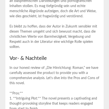
an blasphemischen‌ Darstellungen und pornografischen
Inhalten stoßen. Es mag‍ tiefgründig sein und echte
menschliche Abgründe aufzeigen, doch die ⁤Art und Weise,
wie dies geschieht, ist fragwürdig und verstörend.
Es bleibt zu hoffen, dass der Autor in Zukunft sensibler mit
diesen Themen ‍umgeht und sich‍ bewusst macht, dass die
christlichen Werte von Barmherzigkeit, Vergebung und
‌Respekt auch in der Literatur eine wichtige Rolle⁢ spielen
sollten.
Vor- & Nachteile
In our honest ⁣review of „Die ⁤Hinrichtung: Roman,“ we have
carefully assessed the product to provide​ you with a
comprehensive analysis. Let’s dive ‌into the Pros and Cons of
this ‍novel.
**Pros:**
1. **Intriguing Plot:** The novel presents a captivating and
thought-provoking storyline that keeps‍ readers engaged
from start to finish.