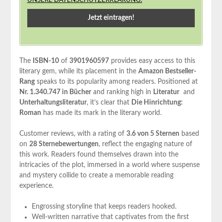
UNSERE DATENSCHUTZERKLÄRUNG.
The⁢
ISBN-10
of
3901960597
provides easy access to this
literary gem, while its placement in the⁤
Amazon‍ Bestseller-
Rang
speaks ‍to ‍its popularity among readers. Positioned at
Nr. 1.340.747 in⁣ Bücher
and ⁤ranking high in
Literatur
‍ and
Unterhaltungsliteratur
, it’s clear that
Die Hinrichtung:
Roman
has made ‌its mark in the literary world.
Customer reviews, with ​a rating‌ of
3.6 ​von⁣ 5 Sternen
based
on
28 Sternebewertungen
, reflect the engaging ⁤nature of
this work. Readers‌ found themselves drawn into the
intricacies of​ the plot, immersed in a world where suspense
and mystery ⁢collide to create a memorable reading⁢
experience.
Engrossing storyline that keeps readers hooked.
Well-written narrative that captivates from ⁢the first