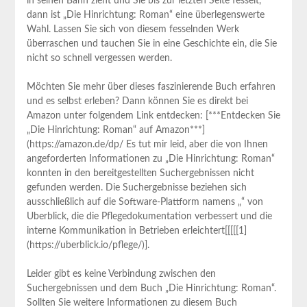
in seinen Bann zieht und Sie bis zur letzten Seite fesselt,
dann‌ ist „Die Hinrichtung: Roman“ eine überlegenswerte
⁤Wahl. Lassen⁤ Sie sich von diesem fesselnden Werk
überraschen und tauchen Sie in eine Geschichte ein, ⁢die Sie
nicht so schnell vergessen werden.
Möchten Sie mehr über dieses faszinierende Buch erfahren
und es selbst erleben? Dann können ‍Sie es direkt bei
Amazon unter folgendem Link entdecken: [***Entdecken Sie
„Die Hinrichtung: Roman“ auf Amazon***]
(https://amazon.de/dp/ Es tut mir leid, aber die von​ Ihnen
angeforderten Informationen zu „Die Hinrichtung: ⁢Roman“‍
konnten ⁣in den bereitgestellten Suchergebnissen nicht
gefunden werden. Die Suchergebnisse beziehen sich⁢
ausschließlich auf die Software-Plattform namens „“‍ von
Uberblick, die die Pflegedokumentation‌ verbessert und die
interne Kommunikation in Betrieben erleichtert[[[[[1]
(https://uberblick.io/pflege/)].⁤
Leider‍ gibt es keine Verbindung zwischen ‍den
Suchergebnissen und dem Buch „Die Hinrichtung: Roman“.
Sollten Sie weitere Informationen zu diesem Buch