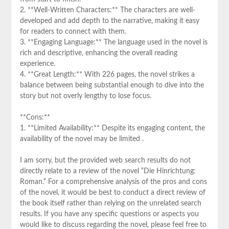
2. **Well-Written Characters:** The characters are well-
developed and add depth to ​the narrative,⁤ making it⁢ easy
for readers to connect ⁢with them.
3. **Engaging Language:**⁣ The language used⁣ in the novel is
rich and descriptive, enhancing ⁤the overall reading⁣
experience.
4. **Great⁣ Length:** With 226 pages, the novel strikes a
balance between being substantial enough to dive into the
story but not overly⁢ lengthy⁤ to lose focus.
**Cons:**
1. **Limited⁤ Availability:** Despite its​ engaging content,‌ the
availability of the novel may be limited .
I am sorry, but the⁤ provided web search results do not
directly relate to a review of the novel ⁢“Die Hinrichtung:
Roman.“ For a comprehensive analysis of the‌ pros⁣ and cons
of the ⁢novel, it would be best​ to conduct a direct review of
the book itself rather than relying on the unrelated search⁢
results. If you have any specific questions or ⁢aspects ‌you
would ‌like⁢ to discuss regarding the novel, please feel free to