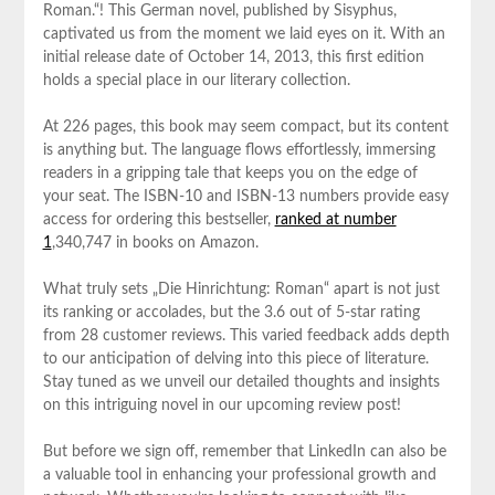
Roman.“! ⁢This German novel,‍ published by Sisyphus,
captivated us from the moment we laid eyes ‌on it. ‌With an
initial release ⁣date of October 14, 2013, this⁢ first edition
holds a special⁤ place in our literary collection.
At 226‌ pages, this book may seem compact, but its content
is anything but.⁣ The ⁣language flows effortlessly, immersing
readers in a gripping ⁢tale that keeps you on the edge of
your seat. The ‍ISBN-10 and ISBN-13 numbers provide easy
access for ordering this bestseller,
ranked at number
1
,340,747 ⁢in books on Amazon.
What ‌truly sets „Die Hinrichtung: Roman“ apart⁤ is not just
its ranking or accolades, but the 3.6 out of 5-star rating
from 28 ⁤customer reviews. This varied feedback adds depth
to our anticipation of delving​ into this ​piece of literature.
Stay tuned ⁢as we unveil our detailed thoughts and insights
on this intriguing novel in our upcoming review post!
But before we sign off, remember that LinkedIn can also be
a valuable tool in enhancing your ‌professional growth and