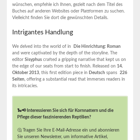
wünschen, empfehle ich Ihnen, gezielt nach‍ dem Titel des
Buches auf anderen Websites oder Plattformen zu suchen.
⁣Vielleicht ​finden Sie dort die gewünschten Details.
Intrigantes Handlung
We delved into the world of‌
in ‍
Die ‌Hinrichtung: Roman
and were captivated by the depth ‌of​ the storyline. ​The
editor
Sisyphus
crafted a⁣ gripping narrative that kept us on
the⁣ edge of our seats from start to finish. Released on‌
14.
Oktober ⁢2013
, this⁣ first edition ​piece ⁣in⁤
Deutsch
spans ⁤
226
Seiten
,⁤ offering⁤ a substantial read that immerses readers in
its intricacies.
🐍📢 Interessieren Sie sich für Kornnattern und die
Pflege dieser faszinierenden Reptilien?
🤔 Tragen Sie Ihre E-Mail-Adresse ein und abonnieren
Sie unseren Newsletter, um informative Artikel,