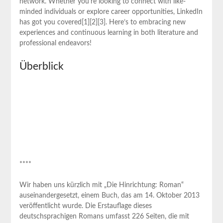
network. Whether you’re looking to connect with like-
minded individuals or explore career​ opportunities, LinkedIn
has got you covered[1][2][3]. Here’s to embracing new
experiences⁢ and continuous learning in both literature and
professional endeavors!
Überblick
****
Wir haben uns kürzlich mit „Die Hinrichtung: ⁤Roman“
auseinandergesetzt, einem⁣ Buch, ⁣das ​am 14. Oktober ⁤2013
veröffentlicht wurde. ⁤Die Erstauflage ⁢dieses
deutschsprachigen Romans‌ umfasst 226 Seiten, die mit‌