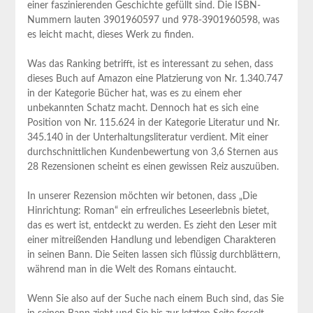
einer faszinierenden Geschichte gefüllt sind. ‌Die ISBN-
Nummern lauten 3901960597 und 978-3901960598, ​was
es leicht macht, dieses Werk‌ zu ⁢finden.
Was das Ranking betrifft, ist es interessant zu sehen, dass
dieses Buch ‌auf Amazon eine Platzierung von Nr. 1.340.747
⁣in der Kategorie Bücher hat, was es zu einem⁤ eher
unbekannten Schatz⁣ macht.⁢ Dennoch hat es sich eine
Position von Nr. ‌115.624 in der Kategorie Literatur und​ Nr.
345.140 in der Unterhaltungsliteratur verdient. Mit einer
durchschnittlichen Kundenbewertung von 3,6 Sternen aus
28 ⁣Rezensionen scheint es einen gewissen Reiz auszuüben.
In unserer Rezension​ möchten wir betonen, dass „Die
Hinrichtung: Roman“ ‌ein erfreuliches Leseerlebnis bietet,
‍das es wert ist, entdeckt⁢ zu werden. Es zieht⁤ den Leser mit‌
einer mitreißenden Handlung und lebendigen Charakteren
in seinen Bann. Die‍ Seiten lassen sich flüssig durchblättern,
während man in die Welt des ⁣Romans eintaucht.
Wenn Sie also auf der Suche nach einem Buch sind, das Sie