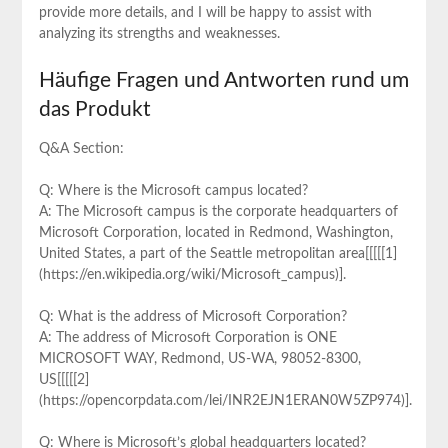
provide more details, and I ⁤will be happy to assist with⁣
analyzing its strengths and weaknesses.
Häufige Fragen und Antworten rund um
das Produkt
Q&A ​Section:
Q: Where ‌is⁢ the Microsoft campus⁣ located?
A: The Microsoft campus is the corporate headquarters of
Microsoft Corporation, located in Redmond, Washington,
United States, a part of the‍ Seattle metropolitan area[[[[[1]
(https://en.wikipedia.org/wiki/Microsoft_campus)].
Q:⁤ What is the address of Microsoft Corporation?
A: The address of Microsoft Corporation is ONE
MICROSOFT WAY, Redmond, ⁤US-WA, 98052-8300,
US[[[[[2]
(https://opencorpdata.com/lei/INR2EJN1ERAN0W5ZP974)].
Q: Where is Microsoft’s global headquarters located?