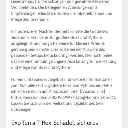
Lebensraums für die Schlangen und gewährleistet⁤ deren
Wohlbefinden. Die beiliegenden Anleitungen ​und
Empfehlungen erleichtern zudem die Inbetriebnahme und
Pflege des Terrariums.
Ein potenzieller Nachteil ​des Sets könnte ‍die Größe des
Terrariums‍ sein, da es⁣ für ‌größere Boas und ⁢Pythons
ausgelegt ist und möglicherweise für kleinere‌ Arten zu
geräumig⁤ sein könnte. Dies‍ sollte bei ​der Auswahl des
passenden ​Setups berücksichtigt werden. Dennoch ‍bietet
‌das Set⁢ eine rundum gelungene Ausstattung⁢ für die Haltung
und Pflege‌ von ⁣Boas und ​Pythons.
Für ein umfassendes​ Angebot ‍und weitere Informationen
zum ⁣Komplettset​ für größere Boas und Pythons empfehle
ich einen Besuch auf Amazon.de unter [Amazon Link]
(https://amazon.de/dp/B0BV39W7HL?tag=kornnattern-21).
Lassen​ Sie sich von der Vielfalt⁢ und Qualität des Sets
überzeugen!
Exo ‌Terra T-Rex-Schädel, sicheres