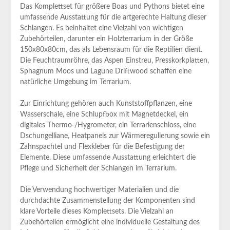
Das Komplettset für größere Boas⁣ und Pythons ​bietet eine
umfassende​ Ausstattung für die artgerechte Haltung dieser
Schlangen. Es beinhaltet⁤ eine‌ Vielzahl von wichtigen
Zubehörteilen, darunter ein Holzterrarium in der‌ Größe
150x80x80cm, ⁤das als Lebensraum für die Reptilien dient.
Die Feuchtraumröhre, das Aspen Einstreu, Presskorkplatten,
Sphagnum Moos ⁣und Lagune‍ Driftwood ⁤schaffen⁤ eine⁤
natürliche Umgebung im Terrarium.
Zur Einrichtung⁤ gehören ​auch Kunststoffpflanzen,⁣ eine
⁣Wasserschale, eine Schlupfbox mit Magnetdeckel,‍ ein
digitales ‌Thermo-/Hygrometer, ein ⁣Terrarienschloss, eine
Dschungelliane, Heatpanels zur Wärmeregulierung sowie ein
Zahnspachtel und Flexkleber für ‍die Befestigung der
Elemente. Diese ‍umfassende Ausstattung erleichtert die
Pflege und Sicherheit der Schlangen ‍im Terrarium.
Die Verwendung hochwertiger Materialien und die
durchdachte Zusammenstellung der Komponenten sind
klare Vorteile dieses Komplettsets. Die Vielzahl‍ an
Zubehörteilen ermöglicht eine‍ individuelle Gestaltung des⁤