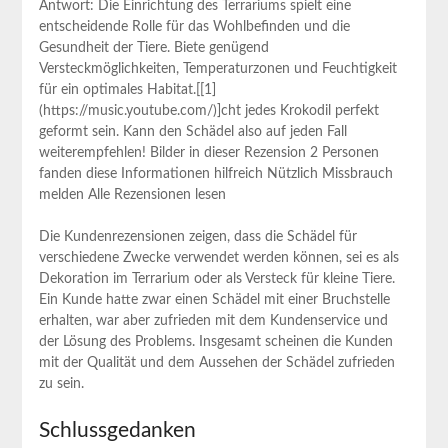
Antwort: Die​ Einrichtung des ⁣Terrariums⁣ spielt eine
entscheidende Rolle ⁣für das Wohlbefinden und die
Gesundheit der⁣ Tiere. Biete genügend
Versteckmöglichkeiten, Temperaturzonen und Feuchtigkeit
für ein optimales Habitat.[[1]
(https://music.youtube.com/)]⁢cht jedes Krokodil perfekt
geformt sein. Kann den ⁣Schädel also auf jeden‌ Fall
weiterempfehlen! Bilder ⁢in dieser Rezension 2 Personen
fanden diese Informationen hilfreich Nützlich Missbrauch
⁤melden Alle Rezensionen lesen
Die Kundenrezensionen zeigen, ⁤dass ​die Schädel für
verschiedene ‌Zwecke verwendet werden können,⁤ sei es als
Dekoration im Terrarium oder als Versteck für kleine Tiere.‌
Ein Kunde hatte zwar⁢ einen Schädel mit einer Bruchstelle
erhalten, war aber zufrieden ​mit dem⁢ Kundenservice und
der Lösung des⁢ Problems. Insgesamt scheinen ‍die Kunden
mit der Qualität ‌und dem Aussehen der Schädel zufrieden‍
zu sein.
Schlussgedanken