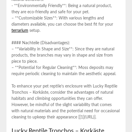
-⁢ **Environmentally Friendly**: Being a natural product,
they are eco-friendly and safe for your pet.
– **Customizable‌ Sizes**: With various lengths and
diameters available, you can choose the best fit for your⁢
terrarium
⁤setup.
#### Nachteile (Disadvantages):
– **Variability in Shape and Size**: Since they are natural
products, the branches may ⁤vary in shape ‌and size ​from
piece ⁤to piece.
– **Potential for Regular Cleaning**: Moss deposits may
require periodic ‌cleaning to⁣ maintain the aesthetic appeal.
To enhance your‍ pet reptile’s enclosure⁢ with Lucky Reptile
Tronchos – Korkäste, ⁤consider the advantages of natural
‍habitats and climbing ‍opportunities ⁢they can offer.
However, be mindful of the slight variability that comes
with natural materials and the potential need for occasional
cleaning to upkeep their appearance [[1](URL)].
Lucky Reptile Tronchos – Korkäste,