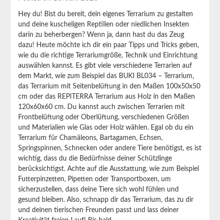
Hey du!
Bist du bereit, dein eigenes Terrarium zu gestalten
und deine kuscheligen Reptilien oder niedlichen Insekten
darin zu beherbergen? Wenn ja, dann hast du das Zeug
dazu! Heute möchte ich dir ein paar Tipps und Tricks geben,
wie du die richtige Terrariumgröße, Technik und Einrichtung
auswählen kannst.
Es gibt viele verschiedene Terrarien auf
dem Markt, wie zum Beispiel das BUKI BL034 – Terrarium,
das Terrarium mit Seitenbelüftung in den Maßen 100x50x50
cm oder das REPITERRA Terrarium aus Holz in den Maßen
120x60x60 cm. Du kannst auch zwischen Terrarien mit
Frontbelüftung oder Oberlüftung, verschiedenen Größen
und Materialien wie Glas oder Holz wählen.
Egal ob du ein
Terrarium für Chamäleons, Bartagamen, Echsen,
Springspinnen, Schnecken oder andere Tiere benötigst, es ist
wichtig, dass du die Bedürfnisse deiner Schützlinge
berücksichtigst. Achte auf die Ausstattung, wie zum Beispiel
Futterpinzetten, Pipetten oder Transportboxen, um
sicherzustellen, dass deine Tiere sich wohl fühlen und
gesund bleiben.
Also, schnapp dir das Terrarium, das zu dir
und deinen tierischen Freunden passt und lass deiner