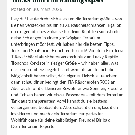
Tricks und Einrichtungsspaß
Posted on 30. März 2026
Hey du!
Heute dreht sich alles um die Terrariumgröße – von
kleinen Verstecken bis hin zu XL Räucherschränken! Egal ob
du ein gemütliches Zuhause für deine Reptilien suchst oder
deine Schlangen in einem großzügigen Terrarium
unterbringen möchtest, wir haben hier die besten Tipps,
Tricks und Spaß beim Einrichten für dich!
Von dem Exo Terra
T-Rex-Schädel als sicheres Versteck bis zum Lucky Reptile
Tronchos Korkäste in riesiger Größe – wir haben alles, was
das Terrariumherz begehrt. Und wenn du auch noch die
Möglichkeit haben willst, dein eigenes Fleisch zu räuchern,
dann schau dir unbedingt den ITA Räucherofen 7003 an!
Aber auch für die kleineren Bewohner wie Spinnen, Frösche
und Echsen haben wir etwas Passendes – mit dem Terrarium
Tank aus transparentem Acryl kannst du sie bestens
versorgen und beobachten.
Also, schau dich um, lass dich
inspirieren und mach dein Terrarium zur perfekten
Wohlfühloase für deine kaltblütigen Freunde!
Bis bald,
Dein Terrarium-Experte