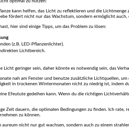
icht⁢ optimal zu nutzen:
lanze kann helfen,⁤ das Licht zu reflektieren und die Lichtmenge
be fördert nicht nur das Wachstum, sondern ⁢ermöglicht auch, da
t, ⁢hier sind einige Tipps, um das Problem zu lösen:
sung
nden (z.B.⁤ LED-Pflanzenlichter).
indirekten Lichtbereich.
.
e Licht geringer sein, daher könnte es notwendig sein, das Verh
nate nah am Fenster und benutze zusätzliche Lichtquellen, um 
igkeit in ‌trockenen Wintermonaten nicht zu niedrig ist, indem d
ine Efeutute ⁣gedeihen⁣ kann. Wenn du die richtigen Lichtverhältn
einige Zeit dauern, die optimalen Bedingungen zu finden. Ich rate,
ornehmen zu können.
 aureum nicht nur gut wachsen, sondern auch zu einem strahlen