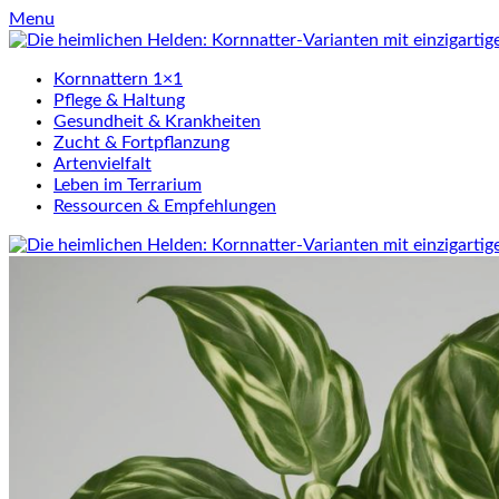
Skip
Menu
to
content
Kornnattern 1×1
Pflege & Haltung
Gesundheit & Krankheiten
Zucht & Fortpflanzung
Artenvielfalt
Leben im Terrarium
Ressourcen & Empfehlungen