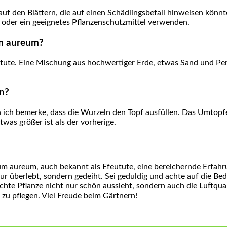
auf den Blättern, die auf einen Schädlingsbefall hinweisen könnte
 oder ein geeignetes⁣ Pflanzenschutzmittel verwenden.
um aureum?
ute. Eine Mischung aus hochwertiger Erde, etwas Sand und Perli
n?
n ich bemerke, dass die Wurzeln den Topf ausfüllen. ‍Das Umtopf
twas größer ist als der vorherige.
 aureum,⁤ auch bekannt als Efeutute, eine bereichernde Erfahrung
t nur überlebt, sondern gedeiht. Sei ‌geduldig und achte auf die B
ichte Pflanze nicht nur schön​ aussieht, sondern auch die Luftqua
 zu pflegen. Viel Freude beim Gärtnern!