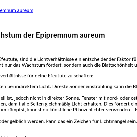
ipremnum aureum
Wachstum der Epipremnum aureum
eutute, ‍sind die Lichtverhältnisse ein entscheidender Faktor f
nicht nur das Wachstum fördert, sondern auch die Blattschönheit 
tverhältnisse für⁣ deine Efeutute zu schaffen:
en bei indirektem Licht. Direkte Sonneneinstrahlung kann die 
l ist, jedoch nicht ‌in direkter Sonne. Fenster mit nord- oder ost
hen, damit alle Seiten gleichmäßig Licht erhalten. Dies fördert 
 kämpfst,⁣ kannst du künstliche Pflanzenlichter ‍verwenden. LED
oder gelblich werden, kann das ein ⁣Zeichen für Lichtmangel sein