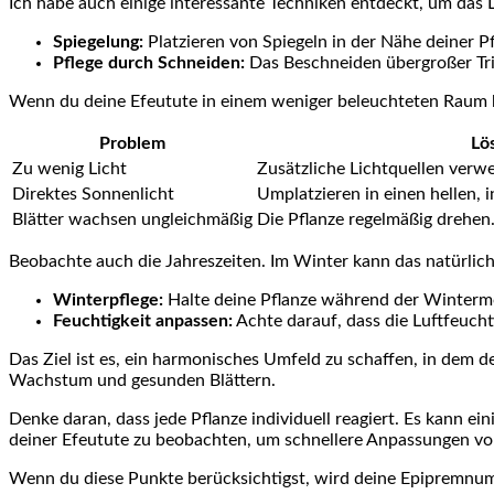
Ich habe auch‍ einige interessante Techniken entdeckt, um das L
Spiegelung:
Platzieren von Spiegeln in der‍ Nähe deiner Pf
Pflege durch Schneiden:
Das ⁢Beschneiden übergroßer Trie
Wenn du deine Efeutute in einem weniger beleuchteten Raum has
Problem
Lö
Zu wenig Licht
Zusätzliche Lichtquellen verwe
Direktes Sonnenlicht
Umplatzieren in einen​ hellen, 
Blätter wachsen ungleichmäßig
Die⁤ Pflanze regelmäßig drehen
Beobachte auch die Jahreszeiten. Im Winter kann das natürlich
Winterpflege:
Halte deine Pflanze während der Wintermo
Feuchtigkeit anpassen:
Achte darauf,‌ dass die Luftfeucht
Das Ziel ist es, ein harmonisches Umfeld zu schaffen, in dem de
Wachstum und⁤ gesunden Blättern.
Denke daran, ​dass jede ​Pflanze individuell reagiert. ⁤Es kann 
deiner Efeutute zu beobachten, um ‍schnellere Anpassungen v
Wenn du diese Punkte berücksichtigst, wird deine Epipremnum