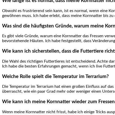
Wie lange ist es normal, dass meine Kornnatter nicht
Obwohl es frustrierend sein kann, ist es normal,⁢ wenn⁤ eine K
gewöhnen muss.​ Ich habe erlebt, dass meine ⁣Kornnatter‌ bis zu
Was sind die häufigsten Gründe, ⁢warum meine Kornn
Es gibt viele Gründe, warum eine Kornnatter das Fressen verwe
bevorstehende Häuten. Ich‍ habe festgestellt, dass Veränderung
Wie kann ich sicherstellen, dass die Futtertiere richt
Die Wahl des richtigen Futtertieres ist entscheidend. Achte dara
Ich habe die besten ⁢Erfahrungen gemacht, wenn ich live Futtert
Welche Rolle spielt die Temperatur im Terrarium?
Die Temperatur im Terrarium hat einen großen Einfluss auf da
⁤überrascht, wie ein paar Grad ‌mehr oder weniger einen Unters
Wie kann ich meine ⁢Kornnatter wieder zum Fressen
Wenn ‍meine Kornnatter nicht frisst, habe ich einige Tricks au