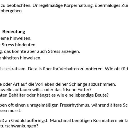
nge zu beobachten. Unregelmäßige ⁤Körperhaltung, übermäßiges⁣ Z
einhergehen.
Bedeutung
leme hinweisen.
 Stress hindeuten.
⁢ das ‌könnte aber auch Stress anzeigen.
rankheiten hinweisen.
 ist es ​ratsam, Details über ⁢ihr Verhalten zu notieren. Wie oft f
⁣oder Art auf die Vorlieben deiner Schlange⁤ abzustimmen.
rowelle auftauen ⁣willst oder das frische‍ Futter?
raten Behälter oder hängst es wie eine lebendige Beute?
haben oft einen unregelmäßigen Fressrhythmus, während‍ ältere Sc
sen⁣ musst.
s Maß an Geduld aufbringst. Manchmal benötigen Kornnattern einf
raturschwankungen?