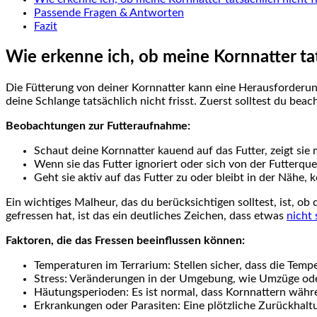
Passende Fragen & Antworten
Fazit
Wie erkenne ich,​ ob meine Kornnatter tat
Die Fütterung von deiner Kornnatter kann eine Herausforderun
deine ‌Schlange tatsächlich nicht frisst. Zuerst solltest du ‌bea
Beobachtungen zur Futteraufnahme:
Schaut deine Kornnatter kauend auf das Futter, zeigt sie‌
Wenn‌ sie das Futter ignoriert​ oder sich von der Futterqu
Geht sie aktiv auf das Futter zu oder bleibt in der Nähe,
Ein wichtiges Malheur, das du berücksichtigen solltest, ist, o
gefressen hat, ist das ein‍ deutliches Zeichen, ⁤dass etwas
nicht
Faktoren, die das ⁣Fressen beeinflussen können:
Temperaturen im Terrarium:​ Stellen sicher,⁣ dass die Temp
Stress: Veränderungen in der Umgebung, wie Umzüge oder
Häutungsperioden: Es ist⁣ normal, dass Kornnattern‌ währ
Erkrankungen oder Parasiten: Eine plötzliche Zurückhal