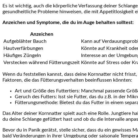
Es ist wichtig, auch ​die körperliche Verfassung deiner Schla
gesundheitliche Probleme hinweisen, die mit Appetitlosigkeit 
Anzeichen und Symptome, die du im Auge behalten solltest:
Anzeichen
Aufgeblähter Bauch
Kann auf Verdauungsprob
Hautverfärbungen
Könnte auf Krankheit oder
Häufiges Züngeln
Interesse an der Umgebung,
Verstecken⁢ während ⁢Fütterungszeit
Könnte auf Stress oder ⁢K
Wenn ​du feststellen⁣ kannst, dass deine Kornnatter nicht frisst,
Faktoren, die‌ das Fütterungsverhalten beeinflussen könnten:
Art und Größe des Futtertiers: Manchmal passende Größe 
Geruch des Futters: Isst sie Futter, das du z.B. in ​der ⁢Mik
Fütterungsmethode: ‍Bietest du⁣ das Futter in​ einem sepa
Das Alter deiner Kornnatter spielt auch eine Rolle. Jungtiere⁤ 
du deine Schlange gefüttert hast und ob du die Intervalle anpas
Bevor du in Panik gerätst, stelle‌ sicher, dass du ein gewisse
bald Veränderungen in ihrer Umgebung oder‌ saisonale Tempe