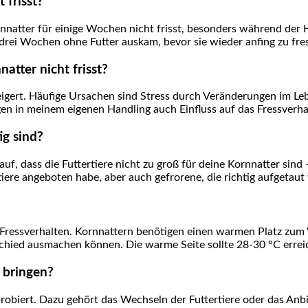
 frisst?
ornnatter für einige Wochen nicht⁢ frisst, besonders⁤ während ‍d
 drei⁣ Wochen ohne Futter auskam, bevor sie wieder anfing zu fre
atter nicht frisst?
igert. ⁣Häufige Ursachen ​sind Stress durch Veränderungen im L
en in meinem eigenen Handling auch Einfluss ‌auf das Fressverhal
ig sind?
uf, dass ⁣die Futtertiere nicht zu groß für​ deine Kornnatter sind
iere angeboten habe,‍ aber auch gefrorene, ​die richtig aufgetau
s Fressverhalten. Kornnattern benötigen einen warmen Platz zum
chied ausmachen können. ⁤Die warme Seite sollte 28-30 °C erreich
 bringen?
sprobiert. Dazu gehört das Wechseln der Futtertiere oder das Anb