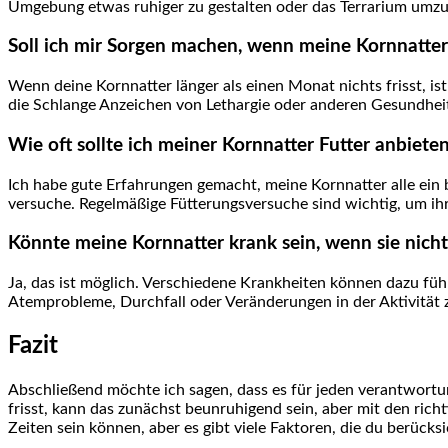
Umgebung etwas ruhiger zu gestalten oder das Terrarium umzuges
Soll‌ ich mir Sorgen machen, wenn meine Kornnatter ü
Wenn deine Kornnatter länger als⁤ einen Monat nichts ‌frisst, i
die Schlange Anzeichen von Lethargie oder anderen Gesundhei
Wie oft sollte ich‌ meiner Kornnatter Futter anbieten
Ich habe gute Erfahrungen gemacht, meine Kornnatter alle ein bi
versuche. Regelmäßige Fütterungsversuche sind wichtig,⁣ um​ i
Könnte ‌meine Kornnatter krank sein, wenn sie ‌nicht​ 
Ja, das ist möglich. Verschiedene Krankheiten können dazu füh
Atemprobleme, Durchfall ​oder Veränderungen in der​ Aktivität z
Fazit
Abschließend möchte ich sagen, dass es für jeden verantwortung
frisst, kann​ das zunächst beunruhigend sein, ​aber mit den rich
Zeiten sein können, aber es gibt viele Faktoren, die du berücks