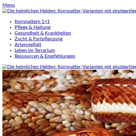
Skip
Menu
to
content
Kornnattern 1×1
Pflege & Haltung
Gesundheit & Krankheiten
Zucht & Fortpflanzung
Artenvielfalt
Leben im Terrarium
Ressourcen & Empfehlungen