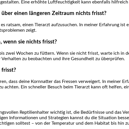
talten. Eine erhöhte Luftfeuchtigkeit kann ebenfalls hilfreich 
ber ‌einen längeren Zeitraum ‍nichts frisst?
st es ratsam, einen Tierarzt‍ aufzusuchen. In meiner Erfahrung ist
tsproblemen zeigt.
, wenn sie nichts frisst?
s zwei Wochen zu füttern. Wenn ⁣sie nicht frisst, warte ich in d
hr Verhalten zu beobachten und ihre Gesundheit zu überprüfen.
frisst?
ren, dass deine Kornnatter das Fressen verweigert. In meiner E
u achten. Ein schneller Besuch beim Tierarzt kann oft helfen, ei
svollen Reptilienhalter wichtig ist, die Bedürfnisse und das Ver
tigen Informationen und Strategien⁤ kannst⁣ du die Situation bess
ichtigen ⁢solltest – von der Temperatur ‍und dem Habitat bis hin 