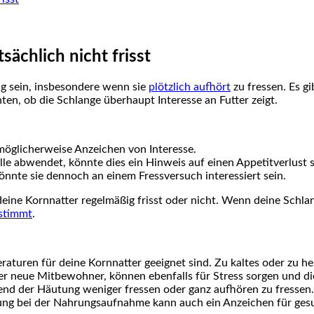
sächlich nicht frisst
g sein, insbesondere wenn‍ sie
plötzlich aufhört
zu fressen. Es gi
chten, ob die Schlange ​überhaupt Interesse an Futter zeigt.
 möglicherweise Anzeichen von Interesse.
elle abwendet, könnte dies ein Hinweis auf einen Appetitverlust ‌s
 könnte sie dennoch an einem Fressversuch interessiert sein.
b deine Kornnatter regelmäßig ⁣frisst oder nicht. Wenn deine Sc
 stimmt
.
eraturen⁢ für deine Kornnatter geeignet sind. Zu kaltes oder zu h
 neue Mitbewohner, können ebenfalls für Stress ⁤sorgen und di
end der Häutung weniger fressen oder ganz​ aufhören zu fressen.
tung bei der Nahrungsaufnahme kann auch ein Anzeichen für gesu