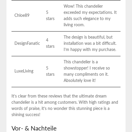
Wow! This ⁣chandelier
5
exceeded my expectations. It
Chloe89
stars
adds such elegance to⁣ my
living room.
The design is beautiful, but
4
DesignFanatic
installation was a bit difficult.
stars
I’m happy with my purchase.
This chandelier is​ a
5
showstopper! I receive so
LuxeLiving
⁢stars
many compliments on it.
‍Absolutely love it!
It’s clear from‌ these reviews that the ultimate dream
chandelier is a hit among customers. With high ratings and
words of praise, it’s ⁣no wonder this stunning piece is a
‍shining success!
Vor- & ‍Nachteile