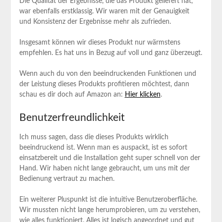
Die Qualität der‍ Ergebnisse, die ‌das Produkt geliefert hat,
war ebenfalls erstklassig. Wir waren mit⁢ der Genauigkeit
und Konsistenz der Ergebnisse mehr als zufrieden.
Insgesamt können wir dieses Produkt nur wärmstens‍
empfehlen. Es hat uns in Bezug⁢ auf voll und ganz​ überzeugt.
Wenn auch du von den beeindruckenden Funktionen und
der‌ Leistung dieses Produkts profitieren möchtest, dann
schau es dir doch auf Amazon an:
Hier klicken
.
Benutzerfreundlichkeit
Ich ⁣muss sagen, dass die dieses ‍Produkts wirklich
beeindruckend ist. Wenn man es auspackt, ist es sofort
einsatzbereit und die Installation geht super schnell von der
Hand. ‍Wir haben‍ nicht​ lange ‍gebraucht, ‌um uns mit der
Bedienung vertraut​ zu machen.
Ein ⁤weiterer Pluspunkt ist die intuitive Benutzeroberfläche.
Wir mussten​ nicht lange herumprobieren, um zu verstehen,
wie alles funktioniert. Alles ⁢ist logisch angeordnet und gut