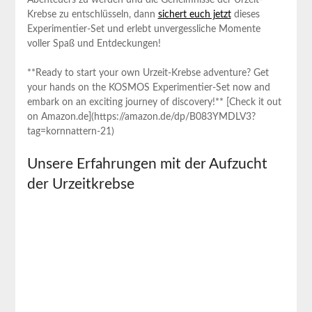
Abenteuers zu werden und die Geheimnisse der Urzeit-
Krebse zu entschlüsseln, dann
sichert euch jetzt
dieses
Experimentier-Set und erlebt unvergessliche Momente
voller Spaß und Entdeckungen!
**Ready to start your own Urzeit-Krebse adventure? Get
your hands on the KOSMOS Experimentier-Set now and
embark on an exciting journey of discovery!** [Check it out
on Amazon.de](https://amazon.de/dp/B083YMDLV3?
tag=kornnattern-21)
Unsere Erfahrungen mit der Aufzucht
der Urzeitkrebse