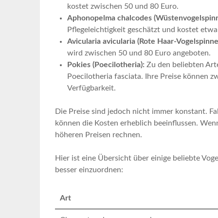
kostet zwischen ⁣50 und‍ 80 Euro.
Aphonopelma chalcodes (Wüstenvogelspinn
Pflegeleichtigkeit geschätzt und kostet ‍etwa
Avicularia avicularia ⁤(Rote Haar-Vogelspinne
wird ⁢zwischen 50‌ und 80 ⁢Euro ⁢angeboten.
Pokies (Poecilotheria):
Zu den⁢ beliebten Arte
Poecilotheria fasciata. Ihre ⁢Preise können 
Verfügbarkeit.
Die Preise sind jedoch nicht immer ‌konstant. F
können⁣ die Kosten⁤ erheblich beeinflussen. ‌Wenn
‍höheren Preisen rechnen.⁢
Hier ist ‍eine⁣ Übersicht über einige ‍beliebte Vog
besser einzuordnen:
Art