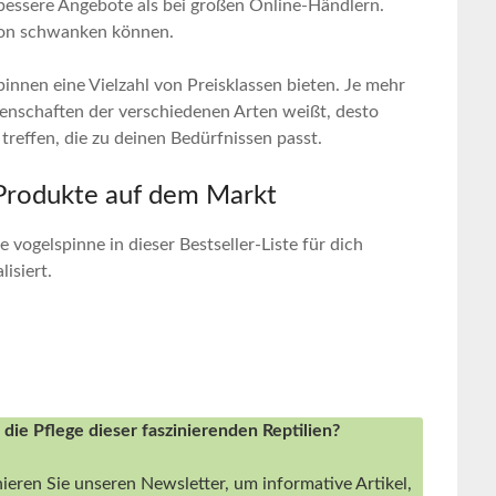
bessere Angebote ‌als bei großen ⁤Online-Händlern.
ison⁤ schwanken können.
innen eine Vielzahl von ​Preisklassen bieten. Je‍ mehr
enschaften ⁢der verschiedenen ‍Arten​ weißt, desto
treffen, die zu deinen Bedürfnissen passt.
 Produkte auf⁤ dem Markt
 ⁢vogelspinne in dieser ⁣Bestseller-Liste für ⁤dich⁤
siert. ‌
 die Pflege dieser faszinierenden Reptilien?
ieren Sie unseren Newsletter, um informative Artikel,