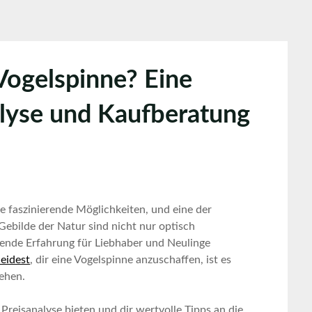
 Vogelspinne? Eine
lyse und Kaufberatung
le faszinierende Möglichkeiten, und ‌eine der
ebilde der⁤ Natur ‍sind nicht nur optisch
ende ⁣Erfahrung für Liebhaber und Neulinge
eidest
,‌ dir eine Vogelspinne anzuschaffen, ‍ist es
tehen.
 Preisanalyse bieten ⁤und⁢ dir wertvolle Tipps an die