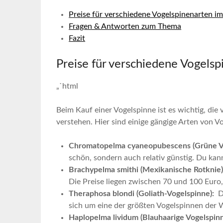
Preise für verschiedene‍ Vogelspinenarten im 
Fragen & Antworten ⁣zum Thema
Fazit
Preise für verschiedene Vogelsp
„`html
Beim​ Kauf einer Vogelspinne ist‍ es wichtig, die⁣
verstehen. Hier sind einige ‌gängige Arten von V
Chromatopelma cyaneopubescens (Grüne Vo
schön, sondern auch⁣ relativ ⁢günstig. Du kann
Brachypelma smithi (Mexikanische Rotknie)
Die Preise ​liegen zwischen 70 und 100 Euro,⁣
Theraphosa blondi (Goliath-Vogelspinne):
⁤ 
sich um eine der ⁣größten Vogelspinnen der⁤ W
Haplopelma lividum (Blauhaarige Vogelspinn