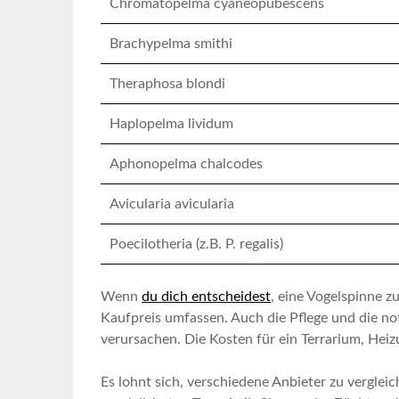
Chromatopelma cyaneopubescens
Brachypelma smithi
Theraphosa blondi
Haplopelma lividum
Aphonopelma chalcodes
Avicularia avicularia
Poecilotheria (z.B. P. regalis)
Wenn
du dich‍ entscheidest
, eine Vogelspinne z
Kaufpreis umfassen.​ Auch die ⁢Pflege und⁣ die 
verursachen. Die ⁣Kosten ​für ein ⁤Terrarium, Heiz
Es lohnt sich,‍ verschiedene Anbieter zu vergleic