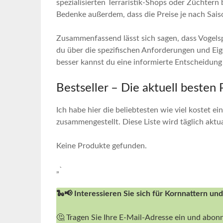
spezialisierten Terraristik-Shops oder Züchtern 
Bedenke außerdem, dass die Preise‍ je‍ nach Sa
Zusammenfassend⁣ lässt ⁤sich sagen, dass⁢ Vogelsp
⁢du über die spezifischen Anforderungen und Eig
besser kannst ​du eine informierte Entscheidung 
Bestseller – Die ⁣aktuell besten
Ich habe hier die beliebtesten wie viel ⁤kostet eine
zusammengestellt. Diese⁢ Liste wird täglich aktuali
Keine Produkte gefunden.
„`
🐍📢 Interessieren Sie sich für Kornnattern und
🤔 Tragen Sie Ihre E-Mail-Adresse ein und abonn