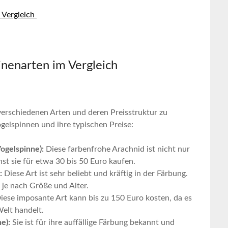
Vergleich ⁢
inenarten im Vergleich
 verschiedenen⁤ Arten ⁢und ⁤deren Preisstruktur zu
ogelspinnen und ihre typischen Preise:
gelspinne):
Diese farbenfrohe ⁣Arachnid ‌ist⁢ nicht nur
st sie für etwa‌ 30 bis ⁢50 Euro kaufen.
:
Diese ‌Art ist sehr beliebt und kräftig in der Färbung.
 je nach⁢ Größe und Alter.
Diese⁢ imposante‌ Art ⁢kann bis‌ zu ⁢150 ‌Euro kosten, da es​
elt ⁣handelt.
e):
Sie ist für⁢ ihre auffällige Färbung‌ bekannt ⁣und​