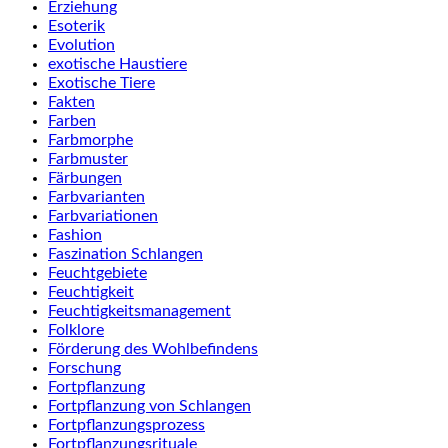
Erziehung
Esoterik
Evolution
exotische Haustiere
Exotische Tiere
Fakten
Farben
Farbmorphe
Farbmuster
Färbungen
Farbvarianten
Farbvariationen
Fashion
Faszination Schlangen
Feuchtgebiete
Feuchtigkeit
Feuchtigkeitsmanagement
Folklore
Förderung des Wohlbefindens
Forschung
Fortpflanzung
Fortpflanzung von Schlangen
Fortpflanzungsprozess
Fortpflanzungsrituale