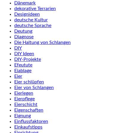
Dänemark
dekorative Terrarien
Designideen
deutsche Kultur
deutsche Sprache
Deutung
Diagnose
Die Haltung von Schlangen
DIY
DIY Ideen
DIY-Projekte
Efeutute
Eiablage
Eier
Eier schlüpfen
Eier von Schlangen
Eierlegen
Eierpflege
Eierschicht
Eigenschaften
Eignung
Einflussfaktoren
Einkaufstipps
Einrichtung