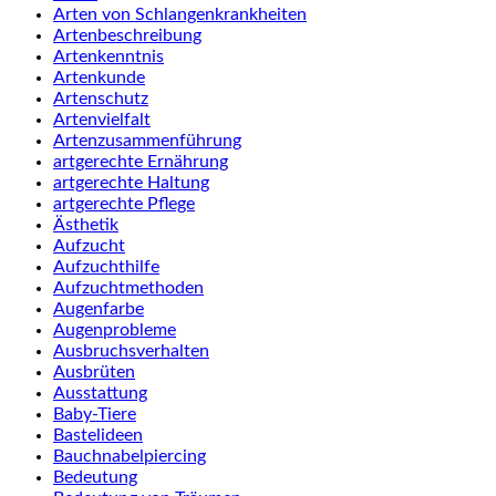
Arten von Schlangenkrankheiten
Artenbeschreibung
Artenkenntnis
Artenkunde
Artenschutz
Artenvielfalt
Artenzusammenführung
artgerechte Ernährung
artgerechte Haltung
artgerechte Pflege
Ästhetik
Aufzucht
Aufzuchthilfe
Aufzuchtmethoden
Augenfarbe
Augenprobleme
Ausbruchsverhalten
Ausbrüten
Ausstattung
Baby-Tiere
Bastelideen
Bauchnabelpiercing
Bedeutung