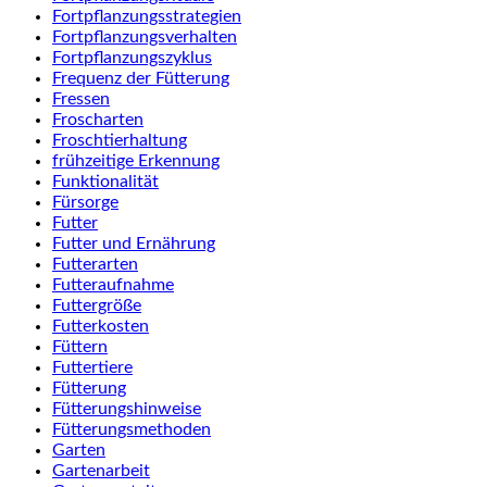
Fortpflanzungsstrategien
Fortpflanzungsverhalten
Fortpflanzungszyklus
Frequenz der Fütterung
Fressen
Froscharten
Froschtierhaltung
frühzeitige Erkennung
Funktionalität
Fürsorge
Futter
Futter und Ernährung
Futterarten
Futteraufnahme
Futtergröße
Futterkosten
Füttern
Futtertiere
Fütterung
Fütterungshinweise
Fütterungsmethoden
Garten
Gartenarbeit