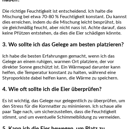
Die richtige Feuchtigkeit ist entscheidend. Ich halte die ​
Mischung bei etwa 70-80 % ​Feuchtigkeit konstant. ‌Du kannst
dies erreichen,⁣ indem du⁤ die​ Mischung leicht besprühst, bis
sie gleichmäßig feucht, aber nicht nass ist. Achte darauf, ⁣dass
keine Pfützen entstehen, da dies⁣ die‌ Eier schädigen könnte.
3. Wo ‌sollte⁣ ich das Gelege am besten ⁣platzieren?
Ich habe die besten Erfahrungen gemacht, wenn ich das
Gelege an einem ruhigen, warmen ⁣Ort platziere, der vor
direkter Sonne geschützt ist. Ein Wärmepad darunter kann⁢
helfen, ‌die⁣ Temperatur ⁤konstant zu ‌halten, während ‌eine
Styroporkiste dabei helfen kann, die ⁣Wärme zu speichern.
4.⁢ Wie oft sollte ich die Eier überprüfen?
Es ‍ist wichtig, das⁤ Gelege nur gelegentlich zu überprüfen, um
den Stress ​für die Kornnatter zu minimieren. Ich​ schaue alle
‍paar Tage nach, um sicherzustellen, dass die Feuchtigkeit
stimmt, und um eventuelle Schimmelbildung ‌zu‍ vermeiden.
5. ⁣Kann ich die Eier bewegen, um Platz zu