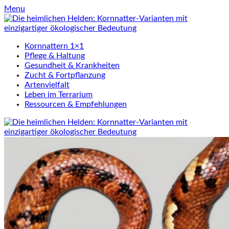
Skip
Menu
to
content
Kornnattern 1×1
Pflege & Haltung
Gesundheit & Krankheiten
Zucht & Fortpflanzung
Artenvielfalt
Leben im Terrarium
Ressourcen & Empfehlungen