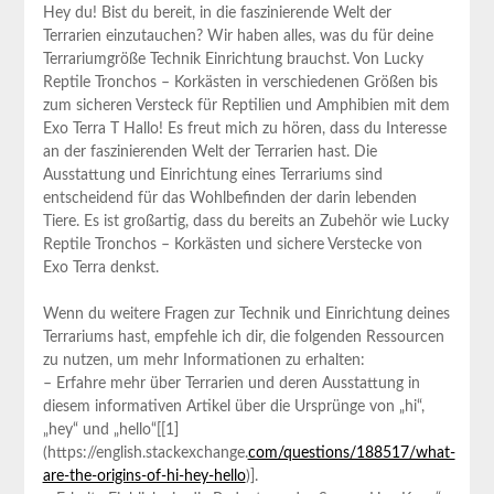
Hey du! Bist du bereit, in die faszinierende ​Welt⁣ der
Terrarien⁣ einzutauchen?‌ Wir haben alles, was du für deine
⁣Terrariumgröße Technik Einrichtung brauchst. Von​ Lucky
Reptile Tronchos – ⁢Korkästen in⁤ verschiedenen Größen bis
zum sicheren Versteck für Reptilien und‌ Amphibien ​mit dem
Exo Terra T Hallo!‌ Es freut mich zu hören, dass⁣ du Interesse
an⁢ der faszinierenden Welt der Terrarien hast. Die
Ausstattung und Einrichtung eines Terrariums sind
entscheidend für das Wohlbefinden der⁢ darin lebenden‍
Tiere. ‍Es ist großartig, dass ⁢du bereits an Zubehör wie‌ Lucky⁤
Reptile‍ Tronchos – Korkästen und sichere Verstecke von
Exo Terra denkst.
Wenn⁤ du weitere ​Fragen zur‍ Technik und ⁣Einrichtung deines
Terrariums hast, ​empfehle ich dir, die folgenden Ressourcen
zu ⁣nutzen,⁣ um mehr Informationen zu erhalten:
– Erfahre mehr über Terrarien und deren Ausstattung in
diesem informativen Artikel über die Ursprünge von „hi“,
„hey“ und „hello“[[1]
(https://english.stackexchange.
com/questions/188517/what-
are-the-origins-of-hi-hey-hello
)].