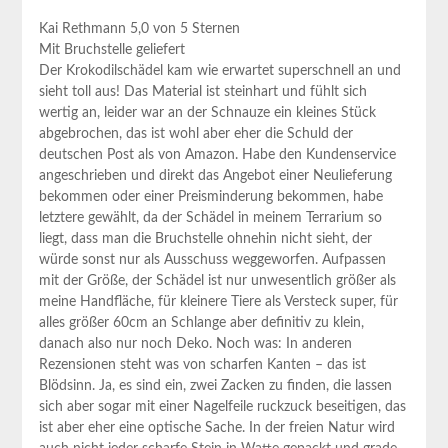
Kai Rethmann 5,0 von 5 Sternen
Mit Bruchstelle geliefert
Der Krokodilschädel kam wie erwartet superschnell an und‌
sieht toll aus! Das Material ist steinhart und fühlt sich
wertig an, leider war an der Schnauze ein kleines Stück
abgebrochen, das ist wohl aber eher die Schuld ⁣der
deutschen Post als von Amazon.⁣ Habe den ⁣Kundenservice
angeschrieben und direkt das Angebot einer‌ Neulieferung
‌bekommen oder einer Preisminderung bekommen, habe
letztere gewählt, da der Schädel in meinem Terrarium so
liegt, dass man die Bruchstelle ohnehin nicht ‌sieht, der
‍würde sonst nur​ als Ausschuss weggeworfen. Aufpassen
mit⁢ der Größe, der Schädel ist nur⁢ unwesentlich größer als
meine Handfläche, für ⁤kleinere Tiere als Versteck super, für
‌alles größer 60cm an Schlange ⁢aber definitiv zu klein,
danach⁤ also nur noch⁢ Deko. Noch was: ‍In anderen
Rezensionen steht⁤ was‌ von scharfen Kanten – das ist
Blödsinn. Ja, es sind ein, zwei Zacken zu finden, die lassen
sich aber sogar mit einer Nagelfeile ruckzuck beseitigen, ‍das
ist ‌aber eher eine optische Sache. In der freien Natur wird