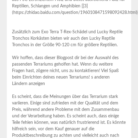
Reptilien, Schlangen und Amphibien⁢ [[3]
(https://zhidao.baidu.com/question/1960108471598092428.html)]
Zusätzlich⁤ zum ‍Exo Terra T-Rex-Schädel und Lucky Reptile
‌Tronchos⁤ Korkästen bieten wir ​auch den Lucky Reptile ​
Tronchos in der Größe 90-120 cm für größere Reptilien. ⁤
Wir hoffen, dass⁣ dieser Blogpost ​dir bei der Auswahl des
passenden Terrariums geholfen hat. Wenn du weitere
Fragen hast, zögere nicht, uns zu kontaktieren! ⁢Viel Spaß
beim Einrichten deines​ neuen Terrariums! s anderen
Ländern anzeigen
Es scheint,⁤ dass ​die ⁣Meinungen über das Terrarium stark
variieren.⁤ Einige sind‍ zufrieden mit der Qualität und dem
Preis, ​während andere Probleme mit⁤ dem‌ Zusammenbau
und der ⁤Verarbeitung haben. Es scheint ⁣auch, dass‍ einige
Teile fehlen ⁤können, was natürlich⁣ frustrierend ist. Es könnte
hilfreich sein, vor dem Kauf ‌genauer auf die
Produktbeschreibung zu ​achten und vielleicht auch​ nach