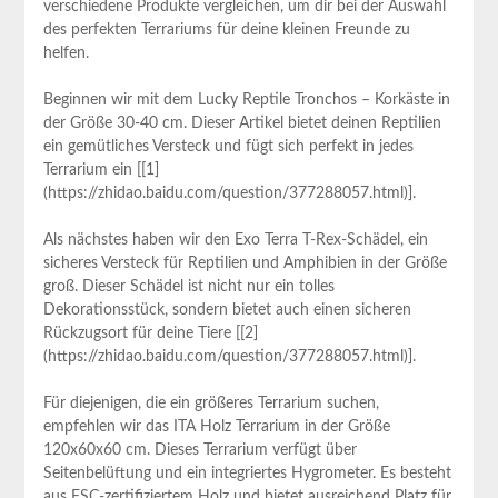
verschiedene Produkte​ vergleichen, um dir ‍bei der Auswahl
des perfekten Terrariums für deine⁤ kleinen Freunde zu
helfen.⁤
Beginnen wir mit dem Lucky Reptile Tronchos – Korkäste in
der Größe‌ 30-40 ⁣cm. ⁣Dieser Artikel bietet‌ deinen Reptilien
⁢ein ⁣gemütliches Versteck und ‌fügt sich ⁢perfekt in jedes
Terrarium ein [[1]
(https://zhidao.baidu.com/question/377288057.html)].
Als nächstes haben wir den Exo Terra T-Rex-Schädel, ein
sicheres Versteck für Reptilien und Amphibien in der Größe
groß.​ Dieser Schädel ist‌ nicht ‍nur ein tolles⁤
Dekorationsstück, sondern bietet⁣ auch einen sicheren
Rückzugsort für ‌deine Tiere [[2]
(https://zhidao.baidu.com/question/377288057.html)]. ‍
Für ‌diejenigen, die ein größeres Terrarium suchen,
empfehlen wir das ITA Holz Terrarium ‍in der Größe
120x60x60 cm. Dieses Terrarium verfügt​ über⁣
Seitenbelüftung und ein integriertes Hygrometer. Es besteht
aus FSC-zertifiziertem Holz und bietet ausreichend Platz ⁣für