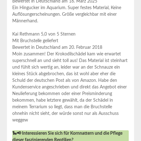
Bewertet in Deutschland am 16. März 2025
Ein Hingucker⁢ im Aquarium. Super festes Material, Keine
Auflösungerscheinungen. Größe vergleichbar mit⁢ einer
Männerhand.
Kai Rethmann 5,0‌ von⁣ 5 Sternen
Mit​ Bruchstelle geliefert
Bewertet in Deutschland ​am 20. Februar 2018
Moin zusammen! Der Krokodilschädel ​kam wie erwartet
superschnell an und⁤ sieht toll aus!‌ Das Material ist steinhart‍
und fühlt sich wertig an, leider war an der Schnauze ein
kleines Stück abgebrochen, das ist‍ wohl aber eher die
Schuld der deutschen Post als von ⁢Amazon. Habe den
Kundenservice angeschrieben und direkt‌ das Angebot ‌einer
Neulieferung bekommen⁣ oder einer Preisminderung
bekommen, habe letztere gewählt, ⁢da der⁣ Schädel in
meinem Terrarium so liegt, dass ⁤man die Bruchstelle
ohnehin nicht sieht, der würde sonst nur ⁣als Ausschuss
weggew
🐍📢 Interessieren Sie sich für Kornnattern und die Pflege
dieser faszinierenden Reptilien?