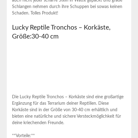
⁢auch nicht jeder ⁣scharfe Stein in ‌Watte gepackt und⁤ grade
Schlangen nehmen⁢ durch ihre⁣ Schuppen bei sowas keinen⁤
Schaden.‍ Tolles Produkt!
Lucky Reptile⁢ Tronchos – Korkäste,
Größe:30-40 cm
Die⁢ Lucky ⁢Reptile Tronchos – Korkäste sind eine großartige ​
Ergänzung für das Terrarium deiner ‍Reptilien.⁣ Diese‌
Korkäste sind ⁤in der​ Größe von 30-40 cm erhältlich und
bieten eine natürliche und sichere Versteckmöglichkeit⁤ für
deine kriechenden Freunde.
**Vorteile:**