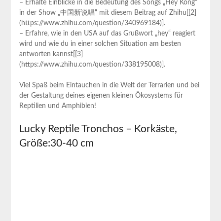
– Erhalte Einblicke in die ‍Bedeutung des⁣ Songs „Hey ​Kong“
⁤in der Show⁤ „中国新说唱“⁣ mit diesem Beitrag ⁤auf Zhihu[[2]
(https://www.zhihu.com/question/340969184)].
– Erfahre, wie ⁣in den USA auf⁤ das Grußwort „hey“ reagiert
wird und ​wie du in einer ⁤solchen Situation am besten
antworten kannst[[3]
(https://www.zhihu.com/question/338195008)].
Viel‌ Spaß beim Eintauchen ​in die Welt der Terrarien und bei
⁢der Gestaltung deines eigenen kleinen Ökosystems für
Reptilien und Amphibien!
Lucky Reptile⁤ Tronchos – Korkäste,
Größe:30-40 cm