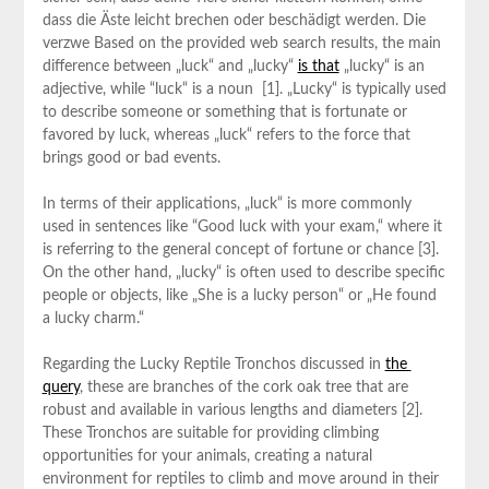
dass⁢ die Äste‍ leicht brechen oder beschädigt​ werden. Die
⁣verzwe⁤ Based ​on⁢ the provided web ‌search results, the main
difference between „luck“ and „lucky“
is that
„lucky“ is an
adjective, while ‍“luck“ is a noun ⁢ [1]. „Lucky“ ⁤is typically used
to⁤ describe someone or something that is fortunate or‌
favored by luck, whereas⁢ „luck“ refers to the force that
brings ⁢good or bad⁤ events.
In terms of their applications, „luck“‍ is more commonly
used in sentences like ‍“Good luck with ‍your exam,“ where it
is referring to the general concept of fortune​ or chance [3].
On the other hand, „lucky“‍ is often used to describe ​specific
⁤people or objects, like „She is a lucky person“ or „He found
a lucky charm.“
Regarding the Lucky Reptile Tronchos discussed in
the ​
query
,​ these are branches of the cork oak tree that are
robust and available in various lengths ⁤and diameters [2].
These Tronchos are suitable ​for ‌providing⁤ climbing
⁢opportunities for your animals,⁤ creating a natural
environment for reptiles to climb and move around in their