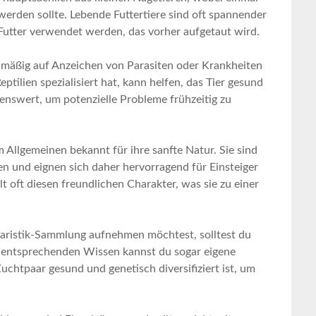
erden ⁣sollte. Lebende ​Futtertiere sind oft spannender
s Futter⁤ verwendet werden, das vorher aufgetaut wird.
elmäßig auf Anzeichen von Parasiten oder Krankheiten
Reptilien⁤ spezialisiert hat, kann helfen, das Tier gesund
nswert, um ‌potenzielle Probleme frühzeitig zu ​
m Allgemeinen​ bekannt für ihre ‌sanfte Natur. Sie sind
en ⁢und eignen sich daher hervorragend für⁣ Einsteiger
t oft diesen​ freundlichen ⁤Charakter, was sie zu einer‌
raristik-Sammlung aufnehmen ‍möchtest, solltest du
m entsprechenden Wissen kannst‌ du ​sogar eigene
htpaar gesund und⁣ genetisch diversifiziert ist, um