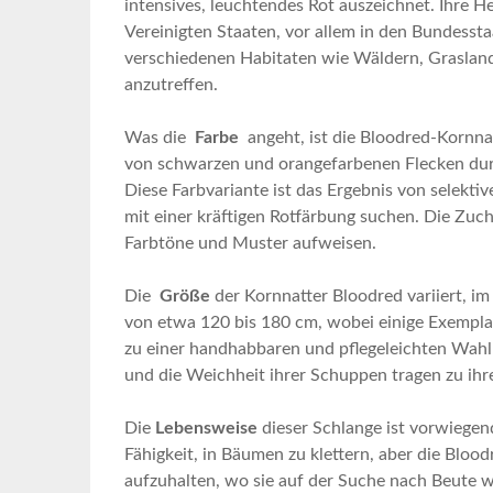
⁣intensives, leuchtendes Rot ​auszeichnet. ‍Ihre H
‌Vereinigten Staaten, vor⁤ allem in den Bundesstaa
verschiedenen Habitaten wie Wäldern, Grasland
anzutreffen.
Was die ​
Farbe
⁤ angeht,⁢ ist die⁣ Bloodred-Kornn
von‌ schwarzen und orangefarbenen Flecken durc
‍Diese⁢ Farbvariante ist das Ergebnis von selekt
mit ‌einer kräftigen Rotfärbung suchen. Die Zucht
Farbtöne und Muster⁣ aufweisen.
Die ​
Größe
der​ Kornnatter Bloodred variiert, im
von etwa 120 bis⁣ 180 cm, wobei ⁢einige Exempl
zu einer‍ handhabbaren und pflegeleichten Wahl​ 
und die Weichheit ihrer Schuppen⁢ tragen zu⁤ ih
Die
Lebensweise
dieser⁣ Schlange ‍ist vorwiegen
⁢Fähigkeit, in Bäumen ​zu klettern, aber die Bloo
aufzuhalten, wo sie ⁤auf der Suche nach Beute w