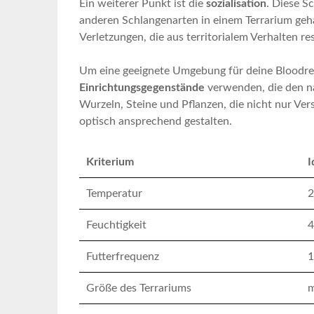
Ein weiterer Punkt⁤ ist ⁤die
sozialisation
. Diese S
anderen Schlangenarten in ​einem Terrarium geh
Verletzungen,⁢ die aus ​territorialem Verhalten⁤ r
Um eine geeignete Umgebung ⁢für deine Bloodre
Einrichtungsgegenstände
verwenden, die den na
Wurzeln, Steine ⁤und ‍Pflanzen, die ⁢nicht nur Ve
optisch ansprechend gestalten.
Kriterium
I
Temperatur
2
Feuchtigkeit
4
Futterfrequenz
1
Größe⁣ des Terrariums
m