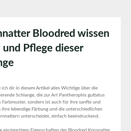
nnatter Bloodred wissen
 und Pflege dieser
nge
h dir⁣ in diesem Artikel alles ⁢Wichtige ‌über die‌
erende ‍Schlange, ​die‍ zur Art Pantherophis guttatus
es Farbmuster, sondern ist auch ‍für ihre sanfte​ und
h ihre lebendige ⁤Färbung und​ die unterschiedlichen
rnnattern unterscheidet,​ einfach⁣ beeindruckend.
die einzigartigen Eigenschaften der Bloodred Kornnatter