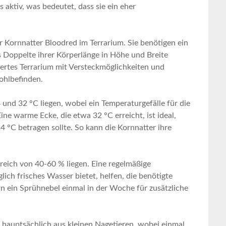
ts aktiv, was bedeutet, dass sie ein eher
 Kornnatter ‌Bloodred‍ im Terrarium. Sie benötigen ​ein⁣
 Doppelte ihrer ⁤Körperlänge in Höhe und Breite
iertes Terrarium mit⁤ Versteckmöglichkeiten⁣ und
Wohlbefinden.
 und ⁤32 °C liegen,​ wobei⁣ ein Temperaturgefälle für ​die
e warme Ecke,‍ die ​etwa 32​ °C ⁢erreicht, ist ideal,
4 °C betragen⁣ sollte. So kann die ⁢Kornnatter ihre
Bereich von 40-60 % liegen. Eine regelmäßige
lich frisches Wasser ‌bietet, helfen, die benötigte
ein Sprühnebel einmal ​in ⁢der ‍Woche ‌für‍ zusätzliche
hauptsächlich aus kleinen Nagetieren, wobei einmal⁢