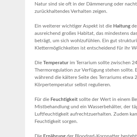
Natur ⁣sind sie ‍oft in der Dämmerung⁢ oder ⁣nach
⁤zurückhaltendes Verhalten zeigen.
Ein weiterer wichtiger Aspekt ist‌ die
Haltung
der
ausreichend großes Habitat,‍ das mindestens das
beträgt, um⁣ sich wohlzufühlen. Ein gut struktur
Klettermöglichkeiten ist⁤ entscheidend für ‌ihr⁢ 
Die
Temperatur
im‍ Terrarium sollte zwischen ‍24
Thermoregulation zur Verfügung stehen sollte. Ein
während⁣ die kältere Seite des Terrariums etwa⁣ 2
Körpertemperatur selbst regulieren.
Für die
Feuchtigkeit
sollte der Wert​ in einem ‍
Mistbehandlung und ⁢ein Wasserbehälter, der‌ täg
Luftfeuchtigkeit aufrechtzuerhalten. Zudem kann 
Feuchtigkeit sorgen.
Die
Ernährung
der Bloodred-Kornnatter besteht 