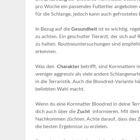
pro ​Woche ein passendes Futtertier angeboten⁤ w
für die ⁢Schlange,⁤ jedoch kann ⁤auch gefrostete
In Bezug​ auf ⁣die
Gesundheit
ist es wichtig, reg
zu ⁢achten.⁣ Ein geschulter Tierarzt,‍ der sich auf 
zu halten.​ Routineuntersuchungen sind‍ empfehle
erkennen.
Was den ⁤
Charakter
betrifft, sind Kornnattern i
‍weniger aggressiv als viele andere Schlangenart
in die‍ Terraristik. Auch die Bloodred-Variante häl
beliebten Wahl macht.
Wenn du eine Kornnatter Bloodred ⁣in deine Ter
dich auch über ‍die
Zucht
​ informieren.⁢ Mit de
Nachkommen züchten. Achte darauf, dass das Zuc
die besten Ergebnisse zu erzielen.