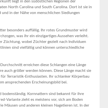
erkunft liegt ⁢in den südöstlichen‌ Regionen der
ten ​North⁤ Carolina und​ South⁣ Carolina. Dort ist sie in
 ‍und in der ​Nähe von menschlichen Siedlungen
atter ​besonders auffällig. Ihr rotes Grundmuster wird
hzogen, was ihr ein einzigartiges Aussehen verleiht.
iver Züchtung, wobei Züchter gezielt nach Individuen
linien ⁤sind vielfältig​ und können unterschiedliche
 Durchschnitt erreichen ⁢diese Schlangen eine Länge‍
are ⁢auch größer ​werden können. Diese Länge macht sie
für Terraristik-Enthusiasten. Ihr schlanker ⁣Körperbau
rem ⁣ansprechenden Erscheinungsbild⁣ bei.
d ⁢bodenständig. Kornnattern ‌sind⁢ bekannt​ für ihre
dred-Variante zieht ⁤es meistens vor, sich am ⁢Boden
ie⁤ Mäusen und anderen kleinen Nagetieren ist. In der