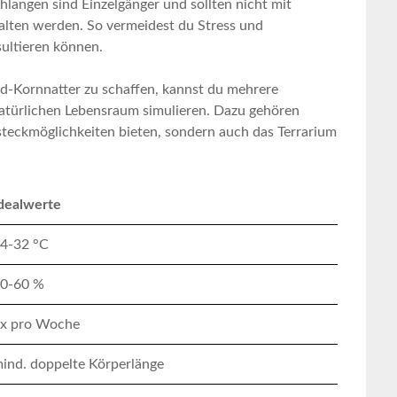
chlangen sind Einzelgänger und sollten nicht ⁤mit
alten werden. So vermeidest du Stress und
esultieren können.
d-Kornnatter zu ⁢schaffen, kannst du mehrere
türlichen​ Lebensraum simulieren. Dazu gehören
rsteckmöglichkeiten ⁢bieten, ​sondern auch das Terrarium
dealwerte
4-32​ °C
0-60 %
x pro Woche
ind. doppelte ‌Körperlänge