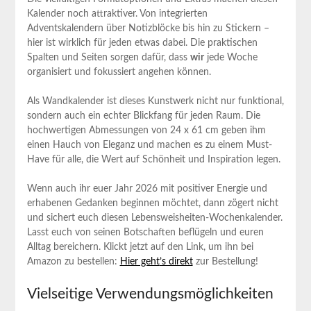
Kalender noch attraktiver. ⁣Von integrierten
Adventskalendern ⁣über Notizblöcke bis hin⁤ zu Stickern –
⁢hier ist wirklich für jeden etwas dabei. Die praktischen ​
Spalten und Seiten sorgen dafür, dass
wir
jede Woche
organisiert und fokussiert angehen‌ können.
Als Wandkalender ‍ist dieses Kunstwerk nicht ⁢nur funktional,
sondern auch ein echter Blickfang für jeden Raum. Die
hochwertigen Abmessungen von 24 x 61 cm geben ‌ihm
einen Hauch ‌von Eleganz ​und machen es zu einem Must-
Have für alle, die Wert auf Schönheit​ und Inspiration legen.
Wenn auch ihr⁤ euer Jahr 2026 mit positiver ​Energie‌ und
erhabenen Gedanken beginnen möchtet, dann zögert nicht
und sichert euch⁣ diesen Lebensweisheiten-Wochenkalender.
Lasst euch von seinen‍ Botschaften beflügeln und⁢ euren
Alltag bereichern.⁤ Klickt jetzt⁤ auf den Link, ⁢um ihn bei
Amazon zu bestellen:
Hier ‍geht
’s ⁢direkt
zur ⁤Bestellung!
Vielseitige Verwendungsmöglichkeiten