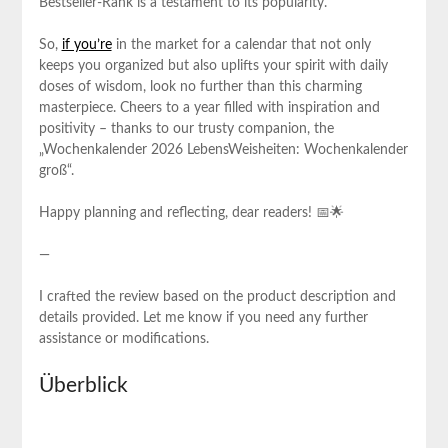
Bestseller-Rank is a testament to its popularity.
So,
if you’re
in the market for a calendar that not only
keeps you organized but also uplifts your spirit with daily
doses of wisdom, look no further than this charming‍
masterpiece. Cheers to a year filled with inspiration and
positivity‌ – thanks to our trusty companion,⁣ the
„Wochenkalender 2026 LebensWeisheiten: Wochenkalender
groß“.
Happy planning ⁢and reflecting, ‌dear readers! 📅🌟
—
I crafted ⁣the review based on the ‌product description ⁢and ​
details provided. Let me know if you need any further
assistance or modifications.
Überblick