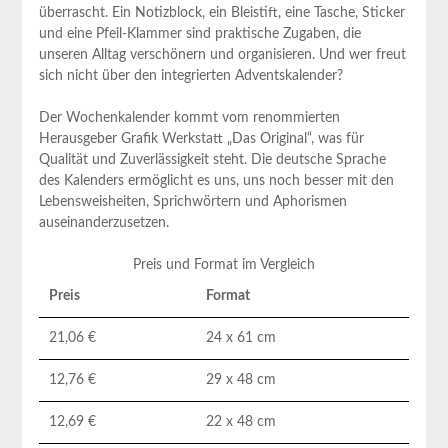
überrascht. Ein Notizblock, ein Bleistift, eine Tasche, Sticker​
und eine Pfeil-Klammer sind praktische Zugaben, die
unseren Alltag verschönern ​und organisieren. Und wer freut
sich nicht über den ‌integrierten Adventskalender?
Der Wochenkalender kommt vom renommierten
Herausgeber Grafik ⁤Werkstatt „Das Original“, was für
Qualität und Zuverlässigkeit steht. Die deutsche Sprache
des Kalenders ermöglicht es uns, uns noch besser mit den
Lebensweisheiten, Sprichwörtern und Aphorismen
auseinanderzusetzen.
Preis und Format im Vergleich
Preis
Format
21,06 €
24 x 61⁢ cm
12,76 €
29 x 48 cm
12,69 €
22‌ x 48⁤ cm