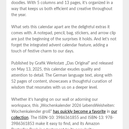
doodles. With 5 ‌columns and 13 pages, it’s organized in ‌a
way ⁣that keeps us both efficient and creative throughout
the year.
What sets this calendar ‍apart are the delightful extras it
comes with. A notepad, pencil, bag, stickers, and arrow clip
are just the beginning of the surprises it holds.​ And let’s not
forget the ⁣integrated⁢ advent calendar feature, adding a
touch of festive ⁣charm ‌to our days.
Published by⁤ Grafik Werkstatt „Das Original“ and released ​
on May‌ 13, 2025, this calendar exudes quality and
attention to​ detail. The German language text, along with
52 pages of content, showcases a thoughtful curation of
wisdom that resonates with us on ‍a⁤ deeper ⁢level.
Whether it’s hanging on⁤ our wall or ⁢adorning ​our
⁢workspace, this „Wochenkalender ⁢2026 LebensWeisheiten:
Wochenkalender groß“
has quickly become a favorite
in ‍
our
collection
. The ISBN-10: 3986361855 and ISBN-13:‍ 978-
3986361853 make it easy to find, and its Amazon