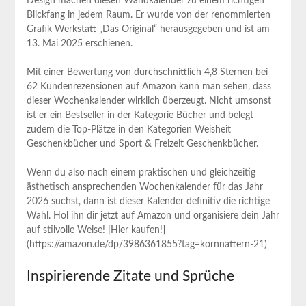
Design machen​ diesen Wandkalender zu einem richtigen
Blickfang in jedem Raum. Er wurde von der renommierten
Grafik Werkstatt „Das Original“ herausgegeben und ist am
13. Mai 2025 erschienen.
Mit⁣ einer Bewertung von durchschnittlich 4,8 Sternen bei
‌62 ⁣Kundenrezensionen auf Amazon kann man sehen, dass
dieser Wochenkalender wirklich überzeugt. Nicht umsonst
ist er⁤ ein Bestseller in der Kategorie Bücher und belegt
zudem die⁣ Top-Plätze in den Kategorien ‌Weisheit
⁢Geschenkbücher und Sport & Freizeit Geschenkbücher.
Wenn du also nach einem praktischen und gleichzeitig
ästhetisch ansprechenden Wochenkalender für das Jahr
2026 suchst,‌ dann ist dieser ⁣Kalender⁣ definitiv die⁣ richtige
Wahl. Hol ihn dir jetzt auf Amazon und organisiere dein Jahr
auf⁤ stilvolle Weise! [Hier kaufen!]
(https://amazon.de/dp/3986361855?tag=kornnattern-21)
Inspirierende Zitate und Sprüche