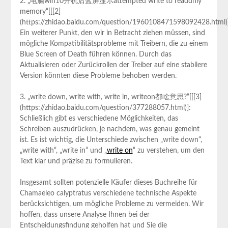
2. „电脑win10开机后蓝屏显示attempted write to readdnly
memory“[[[2]
(https://zhidao.baidu.com/question/1960108471598092428.html)]
Ein weiterer Punkt, den wir in Betracht ziehen müssen, sind
mögliche Kompatibilitätsprobleme mit Treibern, die zu einem
Blue Screen of Death führen können. Durch das
Aktualisieren oder Zurückrollen der Treiber auf eine stabilere
Version könnten diese Probleme behoben werden.
3. „write down, write with, write in, writeon都啥意思?“[[[3]
(https://zhidao.baidu.com/question/377288057.html)]:
Schließlich gibt es verschiedene Möglichkeiten, das
Schreiben auszudrücken, je nachdem, was genau gemeint
ist. Es ist wichtig, die Unterschiede zwischen „write down“,
„write with“, „write in“ und „
write on
“ zu verstehen, um den
Text klar und präzise zu formulieren.
Insgesamt sollten potenzielle Käufer dieses Buchreihe für
Chamaeleo calyptratus verschiedene technische Aspekte
berücksichtigen, um mögliche Probleme zu vermeiden. Wir
hoffen, dass unsere Analyse Ihnen bei der
Entscheidungsfindung geholfen hat und Sie die