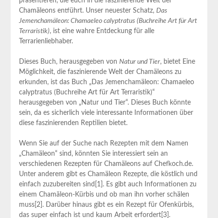
präsentieren, die euch in die faszinierende Welt der
Chamäleons entführt. Unser neuester Schatz,
Das
Jemenchamäleon: Chamaeleo calyptratus (Buchreihe Art für Art
Terraristik)
, ist eine wahre Entdeckung für alle
Terrarienliebhaber.
Dieses Buch, herausgegeben von
Natur und Tier
, bietet Eine
Möglichkeit, die faszinierende Welt der Chamäleons zu
erkunden, ist das Buch „Das Jemenchamäleon: Chamaeleo
calyptratus (Buchreihe Art für Art Terraristik)“
herausgegeben von „Natur und Tier“. Dieses Buch könnte
sein, da es sicherlich viele interessante Informationen über
diese faszinierenden Reptilien bietet.
Wenn Sie auf der Suche nach Rezepten mit dem Namen
„Chamäleon“ sind, könnten Sie interessiert sein an
verschiedenen Rezepten für Chamäleons auf Chefkoch.de.
Unter anderem gibt es Chamäleon Rezepte, die köstlich und
einfach zuzubereiten sind[1]. Es gibt auch Informationen zu
einem Chamäleon-Kürbis und ob man ihn vorher schälen
muss[2]. Darüber hinaus gibt es ein Rezept für Ofenkürbis,
das super einfach ist und kaum Arbeit erfordert[3].