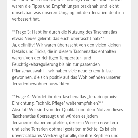
was besonders hilfreich⁣ für Einsteiger wie uns war. Zudem
waren die Tipps und Empfehlungen praxisnah und leicht
umsetzbar, was unseren Umgang mit den Terrarien deutlich
⁢verbessert hat.
**Frage 3: Habt ihr durch die Nutzung des Taschenatlas
etwas Neues gelernt, das ‍euch ⁢überrascht⁣ hat?**
Ja, definitiv! Wir waren überrascht von den ‍vielen kleinen
Details und⁤ Tricks, die ⁤in diesem ⁣Taschenatlas‍ enthalten
waren. Von der richtigen Temperatur-​ und
Feuchtigkeitsregulierung bis ⁤hin zur passenden⁢
Pflanzenauswahl – wir ​haben viele neue⁤ Erkenntnisse​
gewonnen, die sich positiv auf das Wohlbefinden unserer
Terrarienbewohner auswirkten.
**Frage 4: Würdet ihr den Taschenatlas „Terrarienpraxis:
Einrichtung, Technik, Pflege“‍ weiterempfehlen?**
Absolut! Wir ⁢sind von der Qualität⁤ und dem ⁢Nutzen dieses
Taschenatlas überzeugt und würden es jedem‍
Terrarienliebhaber empfehlen, der sein Wissen erweitern
und seine⁢ Terrarien optimal gestalten möchte.‌ Es ‍ist ein
⁢unverzichtbares Werkzeug für alle, die ihre ‍Reptilien und