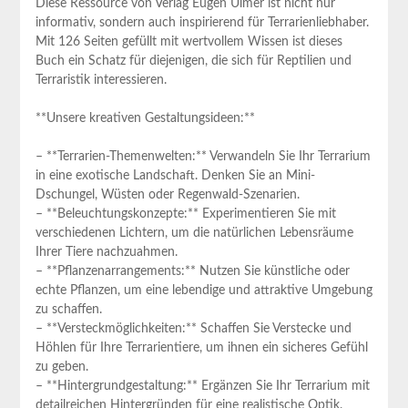
Diese Ressource von Verlag Eugen Ulmer ist​ nicht nur
informativ, sondern auch inspirierend für Terrarienliebhaber.
Mit 126 Seiten gefüllt mit wertvollem Wissen‍ ist dieses⁣
Buch ein Schatz für diejenigen, die sich für Reptilien und
Terraristik ​interessieren.
**Unsere kreativen Gestaltungsideen:**
– **Terrarien-Themenwelten:** ​Verwandeln Sie Ihr Terrarium
in eine exotische Landschaft. Denken Sie an⁣ Mini-
Dschungel, Wüsten oder Regenwald-Szenarien.
– **Beleuchtungskonzepte:** Experimentieren Sie⁢ mit
verschiedenen Lichtern, um die natürlichen Lebensräume
Ihrer⁢ Tiere ‍nachzuahmen.
– **Pflanzenarrangements:** Nutzen⁤ Sie ⁤künstliche⁤ oder
echte Pflanzen, um eine lebendige und attraktive Umgebung
zu schaffen.
– **Versteckmöglichkeiten:** Schaffen Sie Verstecke und
Höhlen⁢ für ⁣Ihre Terrarientiere, um⁣ ihnen ein sicheres Gefühl
zu geben.
– **Hintergrundgestaltung:** Ergänzen Sie Ihr Terrarium mit
detailreichen Hintergründen für eine ‍realistische ‍Optik.