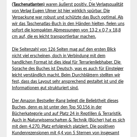
(Taschenatlanten)
waren⁤ äußerst positiv. Die Verlagsqualität
von Verlag Eugen Ulmer ⁣ist hier wirklich spürbar. Die⁤
Verpackung war robust und schützte das Buch optimal. Als
⁣wir das Taschenatlas-Buch in⁣ den Händen hielten, fielen uns
sofort die kompakten Abmessungen von 13,2 x 0,7 x ‌18,8
cm auf, die es ‍leicht transportierbar machen.
Die ⁢Seitenzahl von 126 Seiten‌ mag auf den ersten⁣ Blick
nicht viel erscheinen, doch in Verbindung mit dem
handlichen Format ⁢ist dies ideal für Terrarienliebhaber. Die ​
Sprache des Buches ist Deutsch, was es auch für Einsteiger
leicht verständlich macht. Beim ⁣Durchblättern ‌stellten​ wir
fest,​ dass das Layout sehr ansprechend gestaltet ‍ist und die
Informationen gut strukturiert sind.
Der Amazon Bestseller-Rang belegt die Beliebtheit dieses
Buches, denn‍ es ist unter den​ Top 50.156 in der
⁤Bücherkategorie und ‌auf ⁤Platz 24 in Reptilien & Terraristik.
Auch in Naturwissenschaften & Technik (Bücher) hat es sich
mit dem 4.270. Platz erfolgreich platziert. ⁢Die positiven
Kundenrezensionen mit 4,4 von ⁤5 Sternen von insgesamt⁣