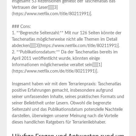
insgesamt 53 Rezensionen genießt der Taschenatlas das
Vertrauen der Leser[[[[[3]
(https://www.netflix.com/title/80211991)].
### Cons:
1. **Begrenzte ⁣Seitenzahl:** Mit nur ⁣126 Seiten könnte der
Taschenatlas‍ möglicherweise nicht alle Themen im Detail
abdecken[[[[[3](https://www.netflix.com/title/80211991)].
2. **Publikationsdatum:** Da der Taschenatlas bereits im
April 2011⁢ veröffentlicht wurde,⁤ könnten einige
Informationen möglicherweise⁢ veraltet sein[[[[[1]
(https://www.netflix.com/de/title/80211991)].
Insgesamt haben wir mit dem Terrarienpraxis: Taschenatlas
positive Erfahrungen‍ gemacht,​ insbesondere aufgrund
seiner umfassenden Inhalte, seines praktischen Formats und
‌seiner Beliebtheit unter ​Lesern. Obwohl die begrenzte
Seitenzahl​ und das Publikationsdatum potenzielle Nachteile
darstellen, überwiegen ​unserer Meinung nach ⁤die Vorteile
dieses handlichen Ratgebers ⁣für Terrarienliebhaber.