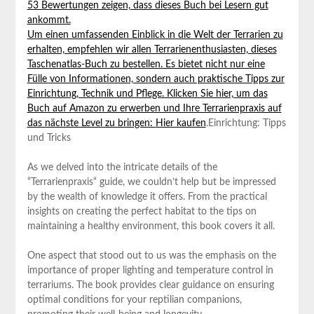
53 Bewertungen​ zeigen,‌ dass dieses Buch bei⁢ Lesern gut
ankommt.
Um einen umfassenden Einblick in die Welt⁢ der Terrarien zu
erhalten, empfehlen ⁢wir allen Terrarienenthusiasten,‍ dieses
Taschenatlas-Buch zu bestellen. Es bietet nicht nur eine
Fülle von Informationen, sondern⁤ auch praktische⁤ Tipps zur⁣
Einrichtung, Technik und Pflege. Klicken Sie hier, ⁤um das
⁤Buch⁢ auf⁣ Amazon zu erwerben und Ihre Terrarienpraxis auf
das⁣ nächste Level zu bringen:
Hier​ kaufen
.
Einrichtung: Tipps
und Tricks
As we delved into the intricate details of the ​
“Terrarienpraxis“ guide, we couldn’t help but be impressed
by ⁤the wealth⁢ of knowledge it offers. From the practical
‌insights on ‌creating the perfect habitat to the‍ tips on
maintaining a healthy environment, this book covers it all.
One aspect that stood out to us was the emphasis on⁢ the
importance of ⁤proper ⁢lighting and temperature​ control in
terrariums. The book‍ provides⁣ clear ⁤guidance on ensuring
optimal conditions for your reptilian companions,