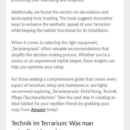
promoting their well-being⁤ and longevity.
Additionally, we found the section on decorations and
landscaping truly inspiring. The book suggests ⁣innovative
ways ⁤to enhance the‌ aesthetic appeal of ⁣your terrarium
while keeping the habitat functional for its inhabitants.
When ⁣it comes to selecting the⁣ right equipment,
„Terrarienpraxis“ offers valuable recommendations that
simplify the decision-making ‌process. ‌Whether you’re a
novice or an experienced reptile keeper, these insights‌ can
help you optimize your setup.
For those seeking a comprehensive guide that covers every
aspect of terrarium setup and maintenance, ‍we highly
⁤recommend exploring „Terrarienpraxis: Einrichtung, Technik,
Pflege (Taschenatlanten).“ Take the next ⁣step in creating an
ideal habitat for your⁣ reptilian friends by grabbing your
copy from‍
Amazon
today!
Technik⁤ im Terrarium:⁤ Was man