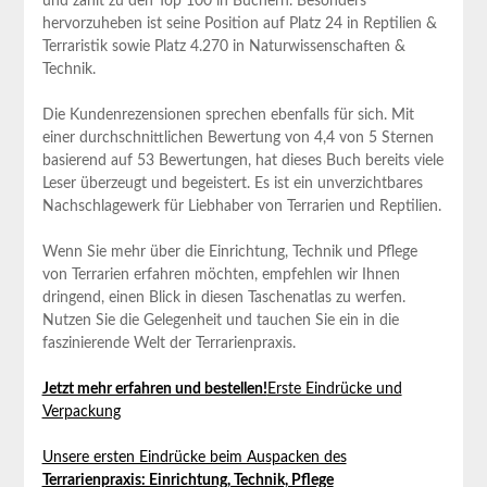
und zählt ⁣zu den Top 100 in Büchern. Besonders
hervorzuheben⁢ ist seine Position auf Platz 24 in ‌Reptilien &
Terraristik‍ sowie Platz 4.270 in Naturwissenschaften &
Technik.
Die Kundenrezensionen sprechen ebenfalls für sich. Mit
⁢einer durchschnittlichen Bewertung ⁢von 4,4 von 5 Sternen
basierend auf 53 ​Bewertungen, hat dieses ‍Buch bereits viele
Leser überzeugt und begeistert. ⁢Es ist ein unverzichtbares
Nachschlagewerk für Liebhaber von Terrarien und Reptilien.
Wenn​ Sie mehr⁢ über die Einrichtung, Technik und Pflege
von ⁤Terrarien erfahren ⁢möchten, empfehlen ‍wir Ihnen⁢
dringend, einen​ Blick‌ in diesen Taschenatlas ‍zu werfen.
Nutzen Sie die Gelegenheit und tauchen ⁣Sie ein ‍in die
faszinierende ​Welt der Terrarienpraxis.
Jetzt mehr erfahren ⁣und bestellen!
Erste Eindrücke und
Verpackung
Unsere ersten Eindrücke ⁢beim Auspacken des‌
Terrarienpraxis: Einrichtung, Technik, Pflege