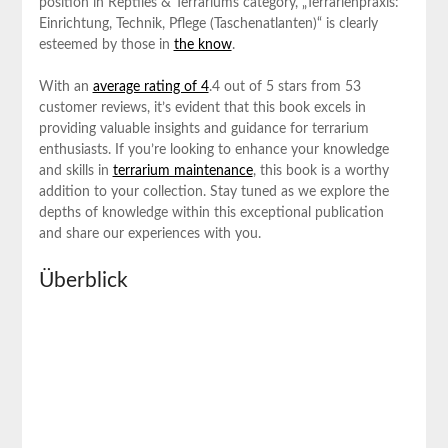
position in Reptiles & ⁤Terrariums category, „Terrarienpraxis:
⁤Einrichtung, Technik, Pflege‍ (Taschenatlanten)“ ⁤is clearly
esteemed⁣ by those in
the know
.
With an ‌
average rating of 4
.4 out of⁢ 5 ‍stars from 53
customer reviews, it’s⁢ evident that this‍ book ‌excels ‌in‍
providing valuable insights and guidance for terrarium
enthusiasts.⁢ If ⁤you’re looking ⁢to enhance ⁣your knowledge
and​ skills ⁤in
terrarium maintenance
, this book is a worthy
addition to your collection. ⁣Stay tuned as ⁢we explore the
depths of‍ knowledge within this exceptional publication
and share⁣ our experiences with you.
Überblick