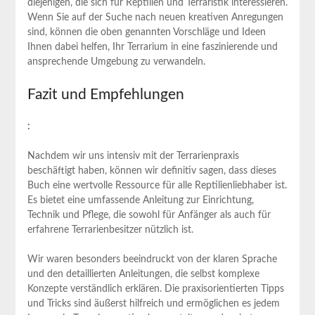
diejenigen, ‍die sich für⁣ Reptilien und Terraristik interessieren.
Wenn Sie auf der Suche nach neuen kreativen Anregungen
sind, können die oben genannten Vorschläge und Ideen
Ihnen dabei ‌helfen, Ihr⁢ Terrarium in eine ​faszinierende und
ansprechende Umgebung zu verwandeln.
Fazit und‌ Empfehlungen
:
Nachdem wir uns ‍intensiv mit ‍der ⁣Terrarienpraxis
beschäftigt haben, können wir definitiv sagen, dass dieses
Buch eine wertvolle​ Ressource für alle Reptilienliebhaber ist.
Es bietet⁤ eine umfassende Anleitung zur Einrichtung,
Technik und Pflege, die ‌sowohl für Anfänger als auch für
erfahrene ​Terrarienbesitzer⁤ nützlich ​ist.
Wir waren besonders beeindruckt von der klaren Sprache
und​ den⁣ detaillierten Anleitungen, die selbst⁣ komplexe
Konzepte verständlich erklären. Die praxisorientierten Tipps‌
und‍ Tricks ⁢sind äußerst⁢ hilfreich und ermöglichen es jedem