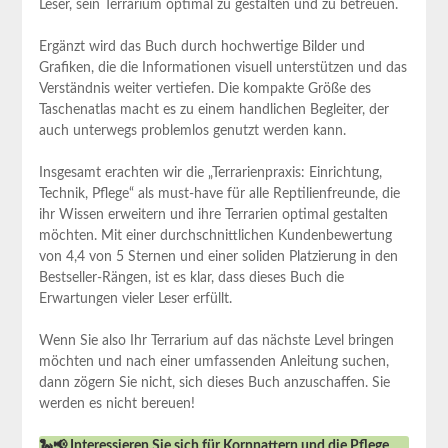
Leser, sein Terrarium optimal ​zu ‌gestalten ⁣und zu betreuen.
Ergänzt wird das Buch durch hochwertige ⁣Bilder und
Grafiken, die⁢ die Informationen visuell unterstützen und ⁢das
Verständnis weiter vertiefen. ​Die kompakte Größe des
Taschenatlas macht es zu einem handlichen Begleiter, der⁢
auch unterwegs problemlos genutzt werden kann.
Insgesamt erachten wir die „Terrarienpraxis: Einrichtung,
Technik, Pflege“⁤ als must-have ‍für alle Reptilienfreunde, die
ihr Wissen‍ erweitern und ihre Terrarien optimal gestalten
möchten.‌ Mit einer durchschnittlichen ⁤Kundenbewertung
von 4,4 von 5 ​Sternen und einer⁣ soliden Platzierung in den
Bestseller-Rängen, ist es klar, dass dieses Buch die‍
Erwartungen vieler ⁢Leser erfüllt.
Wenn ​Sie also⁤ Ihr Terrarium auf das nächste Level bringen
möchten und nach einer umfassenden Anleitung suchen,
dann zögern Sie nicht, sich⁤ dieses Buch anzuschaffen. Sie
werden es nicht bereuen!
🐍📢 Interessieren Sie sich für Kornnattern und die Pflege