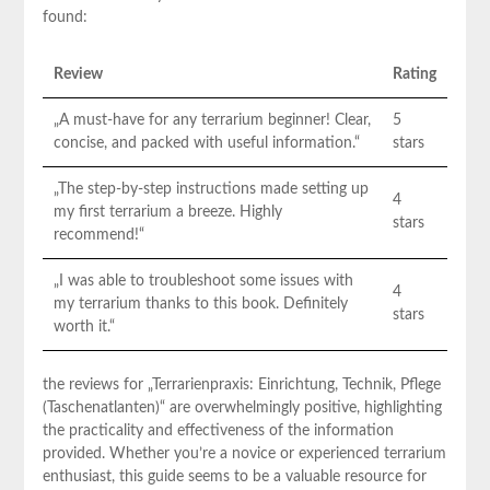
found:
Review
Rating
„A must-have ​for any terrarium beginner! Clear,
5
concise, ‌and packed with useful information.“
stars
„The step-by-step instructions made setting up
4⁣
my ​first terrarium a breeze. Highly
stars
recommend!“
„I was able to troubleshoot some issues with
4
my terrarium thanks to this⁢ book. ⁢Definitely
stars
worth ⁢it.“
the reviews for „Terrarienpraxis: Einrichtung, Technik, Pflege
(Taschenatlanten)“ are overwhelmingly positive,⁢ highlighting
the practicality and‍ effectiveness of the information
provided. Whether you’re a⁤ novice or experienced terrarium
enthusiast, ‍this guide ‍seems to be ⁤a valuable resource for