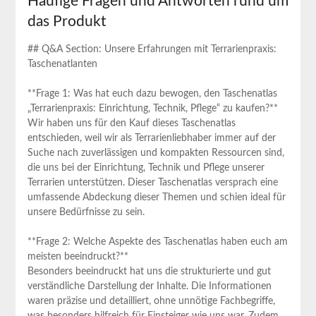
Häufige Fragen und Antworten rund um
das Produkt
## Q&A Section: Unsere Erfahrungen‌ mit ‍Terrarienpraxis:⁢
Taschenatlanten
**Frage 1: Was hat euch⁢ dazu‍ bewogen, den Taschenatlas
„Terrarienpraxis: Einrichtung, Technik, ⁤Pflege“ zu kaufen?**
Wir haben uns für den Kauf dieses Taschenatlas
entschieden, weil ⁣wir als Terrarienliebhaber immer auf der
Suche⁣ nach zuverlässigen und kompakten ​Ressourcen sind,
die uns bei der Einrichtung, ‍Technik und Pflege unserer
Terrarien unterstützen. Dieser Taschenatlas versprach eine
umfassende Abdeckung ‌dieser ⁤Themen und schien ideal ‌für
unsere Bedürfnisse zu sein.
**Frage 2: Welche⁤ Aspekte des Taschenatlas haben euch am
meisten beeindruckt?**
Besonders ⁤beeindruckt ​hat uns die strukturierte und gut
‍verständliche ⁣Darstellung der Inhalte. Die Informationen
waren präzise und detailliert, ohne⁣ unnötige Fachbegriffe,⁢