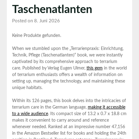
Taschenatlanten
Posted on 8. Juni 2026
Keine Produkte gefunden.
When we stumbled upon the „Terrarienpraxis: Einrichtung,
Technik, Pflege (Taschenatlanten)“ book, we were instantly
⁣captivated ⁤by its comprehensive approach to terrarium
care. ⁢Published by Verlag Eugen Ulmer,
this gem
​in the world
of terrarium enthusiasts offers a wealth of information on
setting up, managing the technology, and maintaining these
unique habitats.
Within its 126 pages, this book delves into the intricacies of
terrarium care in the German language,
making it accessible
to a wide audience
. Its compact size of 13.2 ⁤x 0.7 x 18.8 cm
makes it convenient to carry around ⁤and reference
whenever needed. Ranked at⁣ an ⁢impressive number 47,156
⁢in the Amazon Bestseller list for books and holding the 24th