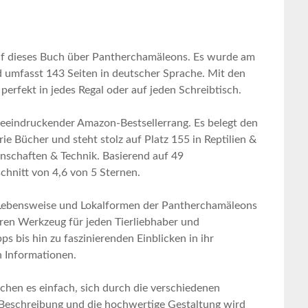
uf⁢ dieses Buch über Pantherchamäleons. Es wurde am
 umfasst 143 Seiten in deutscher Sprache. Mit den⁢
erfekt in‌ jedes Regal oder auf jeden Schreibtisch.
⁢ beeindruckender Amazon-Bestsellerrang. Es belegt den
ie Bücher und steht stolz auf Platz​ 155 in Reptilien ‍&
enschaften & Technik. Basierend auf 49
chnitt von 4,6 von 5 Sternen.
Lebensweise und Lokalformen ⁤der Pantherchamäleons
en Werkzeug für⁢ jeden Tierliebhaber und
s bis ​hin⁣ zu faszinierenden Einblicken in ihr
n ⁤Informationen.
hen es einfach, sich ⁢durch die verschiedenen
e Beschreibung ‌und die hochwertige Gestaltung wird