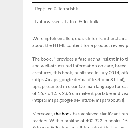
Reptilien & Terraristik
Naturwissenschaften & Technik
Wir empfehlen allen, die sich für Pantherchamäl
about the HTML ⁣content ‌for a ⁣product review⁤ 
The ‌book „“ provides a fascinating ⁤insight int
and well-structured information on​ care,⁢ breedi
creatures, this ⁤book, published in July ‍2014, off
(https://maps.google.de/mapfiles/home3.html)]. ‌
tips, presented in clear German language for ea
of 16.7 x 1.5 x 23.6 cm make it portable⁢ and vis
(https://maps.google.de/intl/de/maps/about/)].
Moreover,
the ‌book
has achieved significant ran
readers. With a ranking of 402,322 in books, 155 
Sciences‍ & Technology, it is evident that⁢ many 