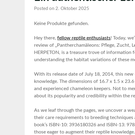
Posted on 2. Oktober 2025
Keine Produkte gefunden.
Hey ​there,
fellow reptile enthusiasts
! Today, we
review of „Pantherchamäleons: Pflege, Zucht, L
HERPETON, is⁤ a treasure trove of information for
understanding the habitat variations of ⁢these m
With its release date of July ‌18, ‌2014, ​this n
knowledge. The dimensions of 16.7 ⁣x⁤ 1.5 x 23.6
and experienced ‍chameleon ⁣keepers. Not to men
about ⁣its popularity and credibility ‍within the 
As we ‍leaf‍ through the pages, we uncover⁤ a w
their care requirements to breeding techniques a
book’s ISBN-10: 3936180326 and ⁤ISBN-13: 978-3
those eager⁤ to augment their reptile​ knowledge