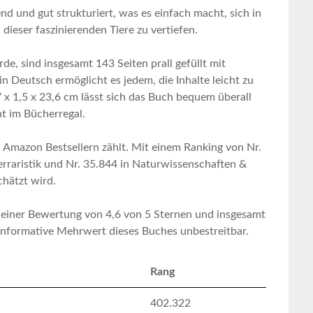
 und gut strukturiert,‌ was es einfach⁢ macht, sich in⁤
 dieser faszinierenden Tiere zu vertiefen.
e, ​sind ‍insgesamt​ 143 Seiten prall gefüllt mit
in Deutsch ermöglicht es jedem,‍ die Inhalte leicht zu
 1,5 x 23,6 cm lässt sich das Buch bequem‌ überall
ht im Bücherregal.
n Amazon Bestsellern zählt. Mit ‌einem Ranking von Nr.
rraristik ‌und Nr. 35.844 in ⁤Naturwissenschaften &⁣
schätzt wird.
einer Bewertung von 4,6 von 5‍ Sternen‍ und​ insgesamt
nformative Mehrwert dieses ‍Buches⁢ unbestreitbar.
Rang
402.322