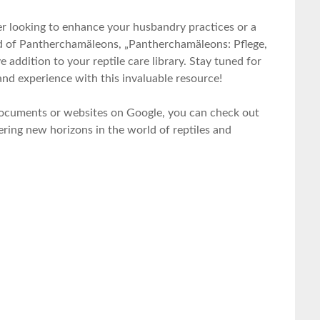
r ​looking to enhance your husbandry practices or a
rld of Pantherchamäleons, „Pantherchamäleons: Pflege,
dition to your ⁢reptile care ​library. ⁤Stay tuned ⁢for​
and⁤ experience with this invaluable resource!
documents or websites on Google, ‌you can⁣ check out
overing new horizons⁢ in the world of reptiles and