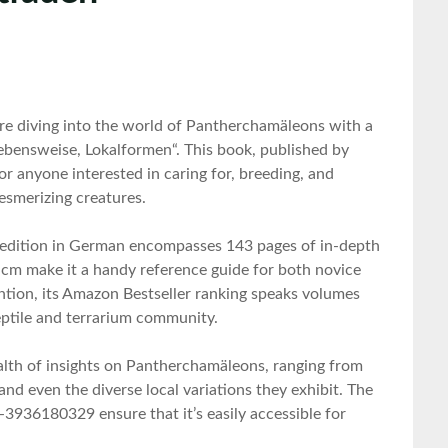
’re ⁢diving into the world of​ Pantherchamäleons with a
ebensweise, Lokalformen“. This⁤ book, published by
 anyone interested in caring‌ for,⁣ breeding, and
esmerizing creatures.
ew ‌edition in German​ encompasses 143 pages of in-depth
 cm make it a handy reference guide for both novice⁤
tion, its Amazon Bestseller⁤ ranking speaks⁤ volumes
‌reptile and terrarium ‌community.
ealth of ⁤insights on Pantherchamäleons, ranging from
nd even ⁤the diverse local variations they exhibit. The
936180329 ensure that it’s easily⁣ accessible for
.