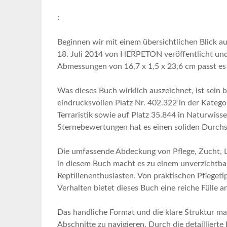
:
Beginnen wir mit einem übersichtlichen Blick a
18. Juli 2014 von HERPETON veröffentlicht ‍und
Abmessungen von 16,7 x 1,5 x 23,6 cm passt es p
Was ‌dieses Buch wirklich auszeichnet, ist​ sein
eindrucksvollen Platz Nr. 402.322 in ⁣der Kategor
Terraristik sowie auf Platz 35.844 in Naturwiss
Sternebewertungen hat es einen soliden Durchs
Die umfassende Abdeckung von Pflege, Zucht, 
in diesem Buch macht es zu einem unverzichtbar
Reptilienenthusiasten. Von praktischen Pflegetipp
⁢Verhalten bietet dieses Buch eine reiche Fülle a
Das handliche Format und die klare Struktur mac
Abschnitte zu navigieren. Durch die detailliert