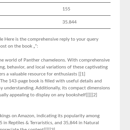
155
35.844
e Here is ⁢the comprehensive reply to your query
post on the book „“:
o the world of ⁤Panther ‌chameleons. With comprehensive
ng, behavior,‍ and local variations of these captivating
ers a valuable resource for ⁤enthusiasts [[1]
The 143-page⁣ book is filled with useful details and
sy understanding. Additionally, its compact dimensions
ually appealing to display on any bookshelf[[[[[2]
kings on Amazon, indicating its popularity⁤ among
in Reptiles & Terraristics, and‍ 35,844 in Natural
appreciate the content[[[[[3]