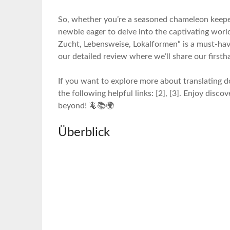
So,‌ whether you’re a seasoned chameleon⁤ keepe
newbie eager‍ to delve into the captivating wo
Zucht, Lebensweise, Lokalformen“ is a must-have ad
our detailed review where we’ll share⁢ our firsth
If you ​want to explore more about translating 
‌the⁣ following helpful links: [2], [3]. Enjoy disc
beyond! 🦎📚🌍
Überblick