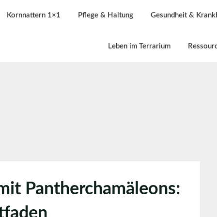
Kornnattern 1×1
Pflege & Haltung
Gesundheit & Krank
Leben im Terrarium
Ressour
mit Pantherchamäleons:
itfaden