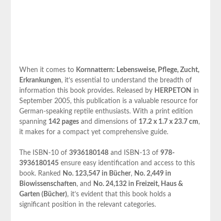
When it comes to
Kornnattern: Lebensweise, Pflege, Zucht,
Erkrankungen
, it’s essential to understand the breadth of
information this book provides. Released by
HERPETON
in
September 2005, this publication is a valuable resource for
German-speaking reptile enthusiasts. With a print edition
spanning
142 pages
and dimensions of
17.2 x 1.7 x 23.7 cm
,
it makes for a compact yet comprehensive guide.
The ISBN-10 of
3936180148
and ISBN-13 of
978-
3936180145
ensure easy identification and access to this
book. Ranked
No. 123,547 in Bücher
,
No. 2,449 in
Biowissenschaften
, and
No. 24,132 in Freizeit, Haus &
Garten (Bücher)
, it’s evident that this book holds a
significant position in the relevant categories.