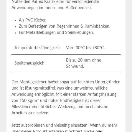
Nutze den Pattex Kraftkleber für verschiedenste
Anwendungen im Innen- ⁤und Außenbereich:
Als PVC Kleber.
Zum Befestigen von Regenrinnen‌ & Kaminbänken.
Für Metallklebungen und Steinklebungen.
Temperaturbeständigkeit:
Von -30°C bis +80°C.
Bis zu 20 mm ohne
Spaltenausgleich:
Schwund.
Der Montagekleber haftet ‌sogar auf feuchten Untergründen
und ist⁣ lösungsmittelfrei, was eine umweltfreundliche
Anwendung ermöglicht. Mit einer starken Anfangshaftung
von 150 kg/m* und hoher Endfestigkeit ist dieser
Alleskleber ein⁢ nützliches Werkzeug, um mechanische
Arbeiten zu ersetzen.
Jetzt ausprobieren und vielseitig einsetzen! Wenn du mehr
über ⁣dieses Produkt erfahren möchtest, ​klicke
hier
.