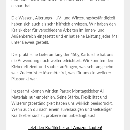
mm ⁤ohne Schwund füllen, was uns viel Zeit und Mühe⁢
erspart hat.
Die Wasser-, Alterungs-, UV- und Witterungsbeständigkeit
haben⁣ sich auch als sehr hilfreich erwiesen. Wir haben den
Kraftkleber für verschiedene Arbeiten im Innen- und
Außenbereich ⁢eingesetzt und‌ er hat seine Leistung jedes Mal
unter Beweis gestellt.
Der praktische Lieferumfang der 450g Kartusche hat uns
‍die Anwendung noch weiter erleichtert. Wir konnten⁤ den
⁤Kleber‍ effizient und sauber auftragen, was sehr angenehm
war. Zudem ist er lösemittelfrei, was für uns ein weiterer
Pluspunkt war.
Insgesamt können wir den ⁤Pattex ⁢Montagekleber All
‌Materials nur empfehlen. Seine Stärke, Flexibilität und
Witterungsbeständigkeit haben uns wirklich beeindruckt.
Wenn auch⁣ du nach⁢ einem zuverlässigen und vielseitigen
Kraftkleber suchst, probiere ihn unbedingt aus!
Jetzt den Kraftkleber auf Amazon kaufen!