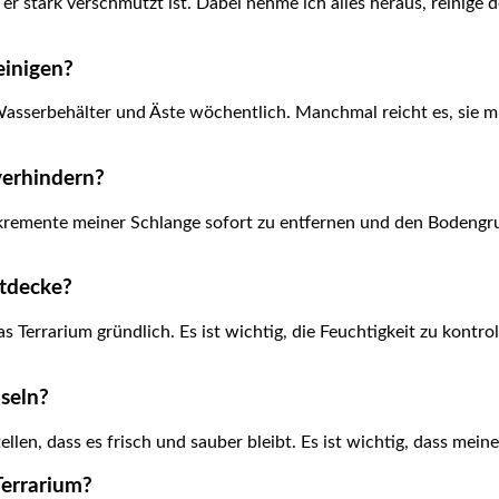
 ​stark verschmutzt ist. Dabei nehme ich⁤ alles heraus, reinige 
reinigen?
, Wasserbehälter ​und Äste wöchentlich. Manchmal reicht es, si
verhindern?
remente meiner ⁤Schlange sofort zu entfernen ‌und den Bodengr
ntdecke?
s ⁣Terrarium⁣ gründlich. Es ist⁤ wichtig, die Feuchtigkeit zu kont
hseln?
len, dass es frisch und sauber bleibt. Es‌ ist ‌wichtig, dass me
Terrarium?