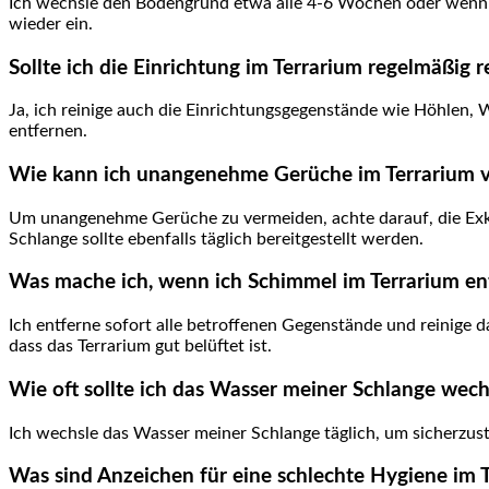
Ich wechsle den Bodengrund etwa‍ alle 4-6 Wochen⁤ oder wenn er
wieder ein.
Sollte ich die ⁢Einrichtung im Terrarium regelmäßig⁣ 
Ja, ich reinige auch ⁣die Einrichtungsgegenstände wie Höhlen
‌entfernen.
Wie kann ich‍ unangenehme ⁤Gerüche im ​Terrarium 
Um unangenehme Gerüche zu vermeiden, achte ​darauf,‌ die Exk
Schlange‌ sollte ebenfalls täglich bereitgestellt ‌werden.
Was mache ⁣ich, wenn ich Schimmel im Terrarium e
Ich entferne sofort alle ⁤betroffenen Gegenstände und reinige da
dass⁤ das Terrarium gut belüftet ist.
Wie⁤ oft sollte​ ich das⁤ Wasser meiner Schlange wec
Ich wechsle das Wasser meiner Schlange täglich, um sicherzustel
Was ⁤sind Anzeichen für eine schlechte Hygiene im 