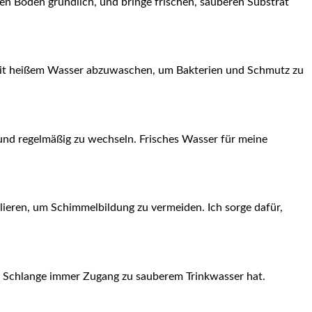
den Boden gründlich, und bringe frischen, sauberen Substrat
e mit heißem Wasser abzuwaschen, um Bakterien und Schmutz‍ zu
und regelmäßig zu wechseln. Frisches Wasser für meine
rollieren, um Schimmelbildung zu vermeiden. Ich sorge dafür,
ine Schlange⁣ immer Zugang zu sauberem Trinkwasser hat.