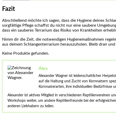
Fazit
Abschließend ⁢möchte ich sagen, dass die Hygiene deines Schl
sorgfältige Pflege schaffst du nicht ⁤nur eine saubere Umgebung
dass ein sauberes Terrarium das ‍Risiko von Krankheiten erheblic
Nimm dir ⁤die ⁣Zeit, die ⁢notwendigen ​Hygienemaßnahmen⁣ regelm
‍aus deinem ⁢Schlangenterrarium herauszuholen. Bleib dran und pass
Keine Produkte gefunden.
Alex
Alexander Wagner ist leidenschaftlicher Herpetolo
auf die Haltung und Zucht von Kornnattern spezia
Kornnatterarten, ihre individuellen Bedürfnisse 
Alexander ist aktives Mitglied in verschiedenen Reptilienvereinen un
Workshops weiter, um andere Reptilienfreunde bei der erfolgreichen 
anderen Liebhabern zu teilen.