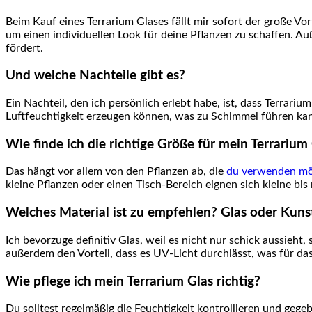
Beim Kauf eines Terrarium Glases fällt mir sofort der große Vort
um einen individuellen Look⁤ für deine ‌Pflanzen ⁤zu schaffen. A
fördert.
Und welche Nachteile gibt es?
Ein Nachteil, den ich ‍persönlich erlebt habe, ist, dass Terrari
Luftfeuchtigkeit‍ erzeugen können,​ was zu Schimmel führen kann
Wie finde ich die richtige Größe für mein ⁢Terrarium
Das hängt vor allem von den Pflanzen ab, die
du verwenden mö
kleine Pflanzen oder einen Tisch-Bereich eignen ⁣sich kleine bis
Welches Material ist ⁣zu empfehlen? Glas oder Kuns
Ich⁢ bevorzuge definitiv Glas, weil es nicht nur schick aussieht,
außerdem den Vorteil, dass es ⁣UV-Licht durchlässt, was für‌ d
Wie pflege ich mein Terrarium Glas richtig?
Du ‍solltest regelmäßig die Feuchtigkeit kontrollieren und geg