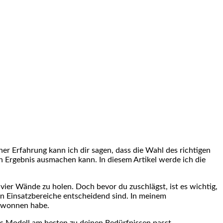
ner Erfahrung kann ich dir sagen, dass die Wahl des richtigen
Ergebnis ausmachen ⁢kann. In diesem Artikel werde ich‌ die
 vier Wände ​zu holen. Doch bevor du zuschlägst, ist es wichtig,
en Einsatzbereiche entscheidend sind. In meinem​
 gewonnen habe.
hes Modell am besten zu deinen ⁤Bedürfnissen passt.