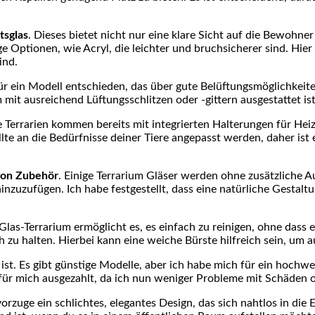
tsglas
. Dieses bietet nicht nur eine klare Sicht auf die Bewohne
ige Optionen, wie Acryl, die leichter und bruchsicherer sind. Hie
ind.
ür ein Modell entschieden, das über gute⁢ Belüftungsmöglichkeite
m mit ‍ausreichend Lüftungsschlitzen oder -gittern ⁤ausgestattet i
‍ Terrarien kommen bereits mit integrierten Halterungen für Heizs
lte an die Bedürfnisse ⁣deiner Tiere angepasst werden, daher ist​
von Zubehör
. Einige Terrarium ⁣Gläser werden ⁣ohne zusätzliche Aus
inzuzufügen. Ich habe festgestellt, dass ⁣eine natürliche Gestaltu
n Glas-Terrarium ermöglicht es,‌ es einfach zu reinigen,⁤ ohne dass
h ⁣zu halten. Hierbei kann eine weiche Bürste​ hilfreich sein, um 
r ist. Es gibt günstige Modelle, aber ich habe mich für ⁢ein hochw
ch für mich ausgezahlt, da‍ ich nun weniger Probleme mit Schäden⁣
evorzuge ein schlichtes, ⁢elegantes Design, das sich nahtlos in d