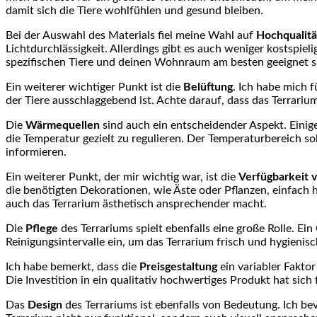
damit sich die⁢ Tiere wohlfühlen und gesund bleiben.
Bei‍ der Auswahl des Materials fiel meine Wahl ⁤auf
Hochqualitä
Lichtdurchlässigkeit. Allerdings gibt es auch weniger kostspiel
spezifischen ⁤Tiere und ‍deinen Wohnraum am⁣ besten geeignet s
Ein⁣ weiterer wichtiger Punkt ist die
Belüftung
. Ich habe mich f
der Tiere ausschlaggebend ist. Achte​ darauf, dass ⁢das Terrariu
Die
Wärmequellen
sind auch ⁣ein entscheidender Aspekt. Einige
die Temperatur ‌gezielt zu regulieren. Der Temperaturbereich sol
informieren.
Ein weiterer Punkt, der mir wichtig war, ​ist⁣ die
Verfügbarkeit 
die benötigten Dekorationen,⁣ wie‌ Äste oder Pflanzen, einfach h
auch das Terrarium ästhetisch⁤ ansprechender macht.
Die
Pflege
des Terrariums‌ spielt ebenfalls eine ⁣große Rolle. Ei
Reinigungsintervalle ‌ein,​ um das Terrarium frisch und hygienisc
Ich⁤ habe bemerkt, dass die
Preisgestaltung
⁣ein variabler‍ Fakto
⁤Die Investition in ein qualitativ hochwertiges Produkt ⁣hat si
Das⁣
Design
des ‌Terrariums‌ ist ebenfalls von Bedeutung. Ich b