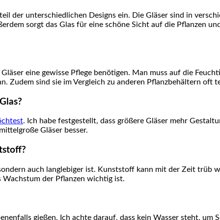
eil der unterschiedlichen ⁣Designs ein. Die Gläser ‌sind in⁤ versc
ußerdem sorgt‍ das Glas‍ für eine schöne Sicht auf ⁤die Pflanzen u
um Gläser eine gewisse Pflege benötigen. Man muss auf die Feuchti
. ⁣Zudem⁣ sind sie im Vergleich zu anderen Pflanzbehältern oft t
 Glas?
chtest
. Ich‌ habe‍ festgestellt, dass größere⁤ Gläser mehr Gestal
 mittelgroße Gläser besser.
tstoff?
 sondern auch ​langlebiger ist. Kunststoff kann‍ mit der⁢ Zeit trüb
as Wachstum der Pflanzen wichtig ist.
ebenenfalls gießen. Ich achte darauf, dass kein Wasser steht, u