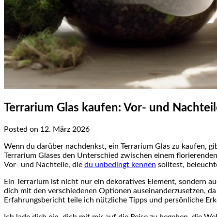
Terrarium Glas kaufen: Vor- und Nachteil
Posted on 12. März 2026
Wenn du darüber nachdenkst, ein Terrarium Glas zu kaufen, gibt
Terrarium ⁢Glases den Unterschied zwischen einem⁣ florierende
Vor- und Nachteile, die ‌
du unbedingt kennen
solltest, ​beleuch
Ein Terrarium ist nicht nur ein dekoratives Element, sondern auc
dich ⁣mit den verschiedenen​ Optionen auseinanderzusetzen,⁣ d
Erfahrungsbericht teile ich ⁣nützliche Tipps ​und persönliche 
Ich lade⁣ dich ein, dich mit mir auf die Reise zu begeben, die 