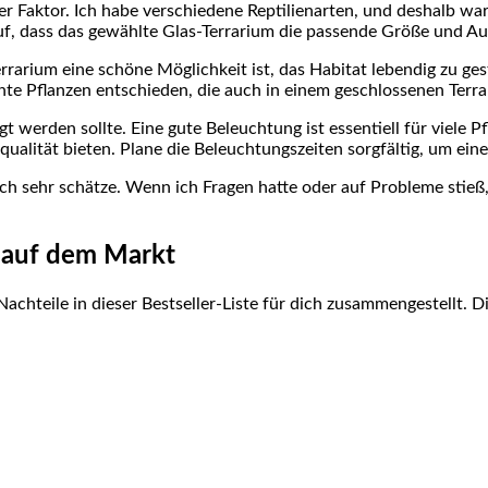
ger Faktor. Ich habe verschiedene ​Reptilienarten, und deshalb war 
auf,​ dass das gewählte Glas-Terrarium die passende Größe und⁢ Au
errarium eine schöne Möglichkeit ist, das Habitat lebendig zu gest
geleichte Pflanzen entschieden, die auch in einem geschlossenen Ter
sigt werden sollte. Eine gute Beleuchtung ⁣ist essentiell für viele
qualität bieten. Plane die Beleuchtungszeiten sorgfältig, um ein
ich sehr schätze.⁢ Wenn ich Fragen hatte oder auf Probleme stie
e auf dem Markt
chteile in dieser ​Bestseller-Liste‌ für dich zusammengestellt. Dies