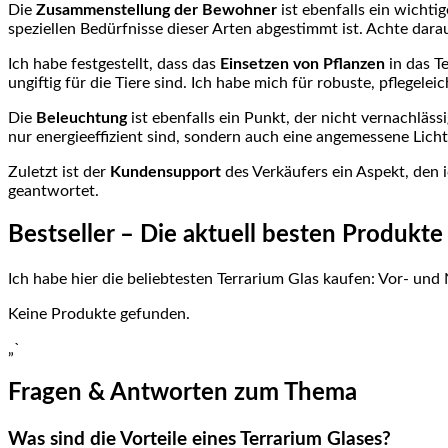
Die
Zusammenstellung der Bewohner
ist ebenfalls⁤ ein wichti
speziellen‍ Bedürfnisse dieser Arten abgestimmt ⁤ist. ‌Achte dar
Ich habe festgestellt, dass das
Einsetzen von Pflanzen
in das ⁣T
ungiftig für ⁣die Tiere‍ sind.​ Ich habe mich für robuste,‌ pfle
Die
Beleuchtung
ist ebenfalls‍ ein Punkt, der nicht‌ vernachläs
nur ⁢energieeffizient sind, sondern auch eine angemessene Licht
Zuletzt ist der
Kundensupport
des Verkäufers ein Aspekt, den 
geantwortet.
Bestseller – ⁣Die aktuell besten Produkt
Ich habe⁢ hier die beliebtesten Terrarium Glas‌ kaufen: Vor- und Na
Keine Produkte gefunden.
„`
Fragen‌ & ‍Antworten zum Thema
Was sind die Vorteile eines ​Terrarium⁣ Glases?