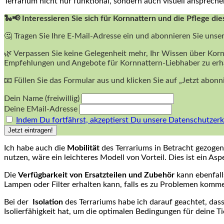
Terrarium nicht ⁤nur funktional,⁢ sondern auch visuell ansprec
🐍📢 Interessieren Sie sich für Kornnattern und die Pflege die
🤔 Tragen Sie Ihre E-Mail-Adresse ein und abonnieren Sie unse
🌿 Verpassen Sie keine Gelegenheit mehr, Ihr Wissen über Korn
Empfehlungen und Angebote für Kornnattern-Liebhaber zu erh
📧 Füllen Sie das Formular aus und klicken Sie auf „Jetzt abon
Dein Name (freiwillig)
Deine EMail-Adresse
Indem Du fortfährst, akzeptierst Du unsere Datenschutzerk
Ich‍ habe auch die
Mobilität
des Terrariums ⁤in Betracht gezogen
⁣nutzen, ⁤wäre ein leichteres Modell‌ von Vorteil. Dies ist‍ ein Asp
Die
Verfügbarkeit von Ersatzteilen⁤ und Zubehör
kann⁤ ebenfall
Lampen oder Filter erhalten⁣ kann, falls ⁢es zu Problemen kommen 
Bei ⁣der ‍
Isolation
des Terrariums habe ich darauf geachtet, dass​ 
Isolierfähigkeit hat, ⁣um die optimalen Bedingungen ‌für deine T