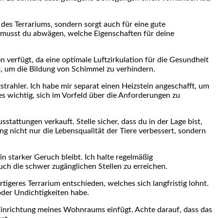
r des Terrariums, sondern sorgt auch für eine gute
r ⁢musst⁤ du abwägen, welche Eigenschaften für‌ deine
n verfügt, da eine optimale ‍Luftzirkulation für die Gesundheit
st, um die⁤ Bildung von Schimmel zu verhindern.
trahler. Ich habe⁢ mir separat ⁤einen Heizstein angeschafft, um
 es wichtig, sich ‍im Vorfeld über die Anforderungen zu
stattungen ⁣verkauft. Stelle sicher, dass⁣ du in der⁤ Lage bist,
ng nicht nur⁤ die Lebensqualität​ der Tiere verbessert, sondern
 ein starker Geruch bleibt. Ich halte regelmäßig
auch die schwer zugänglichen Stellen‍ zu erreichen.
ertigeres⁣ Terrarium entschieden, welches sich langfristig lohnt.
 oder Undichtigkeiten habe.
ie Einrichtung meines Wohnraums einfügt. Achte darauf, dass das