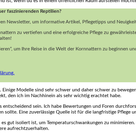
hend ist, wenn du es in einem öffentlichen Raum aufstellen möchte
ser faszinierenden Reptilien?
ren Newsletter, um informative Artikel, Pflegetipps und Neuigke
nattern zu vertiefen und eine erfolgreiche Pflege zu gewährleist
alten!
nieren“, um Ihre Reise in die Welt der Kornnattern zu beginnen 
lärung.
. Einige⁤ Modelle ⁣sind sehr schwer und daher schwer zu ‌bewegen
ekt, den ich ⁣im‌ Nachhinein ⁢als sehr wichtig⁣ erachtet habe.
s entscheidend sein. Ich‍ habe Bewertungen und Foren durchforste
sollte. Eine zuverlässige Quelle ist für⁢ die langfristige Pflege ‍
es gut isoliert ist, ​um Temperaturschwankungen zu ‌minimieren.⁤ Ic
iere aufrechtzuerhalten.