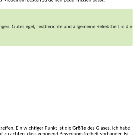
gen, Gütesiegel, ⁤Testberichte und ⁤allgemeine Beliebtheit in die
ffen. Ein wichtiger‍ Punkt ist⁢ die
Größe
des Glases. Ich habe
uf zu achten,‌ dass ‌genügend Bewegungsfreiheit vorhanden ist,