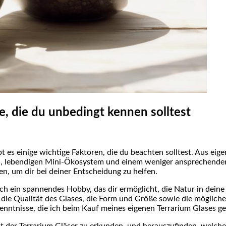
e, die du unbedingt kennen solltest
 es einige wichtige Faktoren, die du beachten solltest. Aus eige
n,‌ lebendigen Mini-Ökosystem und einem⁤ weniger ansprechenden 
ten, ‍um ‌dir bei deiner Entscheidung zu helfen.
h ein spannendes Hobby, ‌das dir ermöglicht, ‍die ‍Natur in deine
a die Qualität des Glases, die Form und Größe sowie die möglich
Erkenntnisse, die ich beim Kauf meines⁢ eigenen Terrarium Glases
Welt der Terrarium Gläser ‍zu erkunden, und herauszufinden, welc