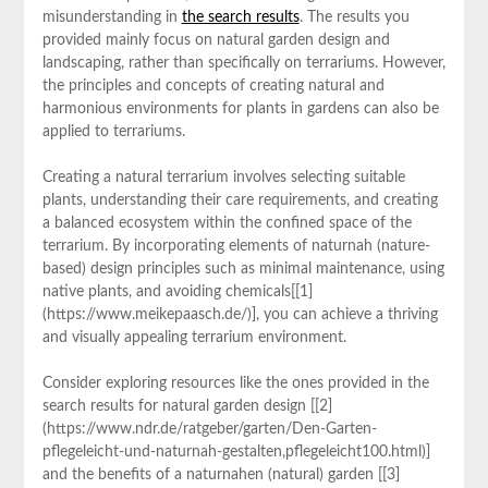
misunderstanding in ⁤
the search results
. The results you
provided mainly focus ⁢on ⁤natural garden design and
landscaping, rather than specifically‍ on terrariums. However,
the principles and concepts⁣ of creating natural ‍and
harmonious environments for plants in gardens can ⁤also be
applied to terrariums.
Creating a natural terrarium involves selecting suitable
plants,⁢ understanding their care requirements, and creating
a balanced ecosystem within the confined ⁣space of the
terrarium. By incorporating elements of naturnah ⁣(nature-
based) design ⁤principles such as minimal maintenance, using
native plants, and avoiding chemicals[[1]
(https://www.meikepaasch.de/)], ‍you can achieve a thriving
and visually appealing terrarium environment.
Consider ​exploring resources like the ones provided ‍in the
search results for⁢ natural garden design [[2]
(https://www.ndr.de/ratgeber/garten/Den-Garten-
pflegeleicht-und-naturnah-gestalten,pflegeleicht100.html)]‍
and the benefits of a naturnahen (natural) garden⁣ [[3]