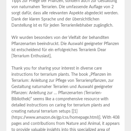
Tipps zur Pflege der Pflanzen, sondern auch zur​ Gestaltung
von naturnahen Terrarien. Die umfassende Auflage von 2
sorgt dafür, dass alle relevanten Aspekte ‍abgedeckt werden.
Dank der klaren Sprache und der übersichtlichen
Darstellung ist es für jeden Terrarienliebhaber zugänglich.
Wir wurden besonders von ‌der Vielfalt der behandlten
Pflanzenarten beeindruckt. Die Auswahl geeigneter Pflanzen
ist entscheidend für⁣ ein erfolgreiches ⁢Terrarienk Dear
[Terrarium Enthusiast],
Thank you for sharing your interest​ in diverse care
instructions for terrarium plants. The book „Pflanzen im‌
Terrarium: Anleitung zur Pflege von Terrarienpflanzen, zur
Gestaltung naturnaher ​Terrarien und Auswahl geeigneter
Pflanzen: Anleitung zur … Pflanzenarten (Terrarien-
Bibliothek)“ seems like a comprehensive resource with
detailed instructions on caring for ‌terrarium‍ plants and
creating ⁣natural ‌terrarium setups [[1]
(https://www.amazon.de/gp/css/homepage.html)]. With 408
pages and contributions from Nature and Animal, it ⁢appears
to provide valuable insights⁢ into this specialized area of