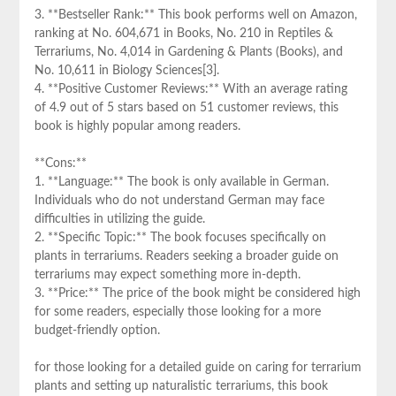
3. **Bestseller ⁤Rank:** This book performs⁤ well on Amazon,
⁣ranking at No. 604,671 in Books, No. 210 in Reptiles ​&
Terrariums, No. 4,014 ⁣in Gardening & Plants (Books), and
No. 10,611 in Biology⁣ Sciences[3].
4. **Positive Customer ⁢Reviews:** With an average rating
of 4.9 out of 5 stars based on 51 customer reviews, this
book is highly⁤ popular among readers.
**Cons:**
1. **Language:** The‍ book is‌ only available in German.
Individuals who do not understand German may face
difficulties in utilizing the guide.
2. **Specific Topic:**⁣ The book focuses specifically ​on
‍plants in terrariums. Readers seeking a broader guide⁣ on
terrariums may ‌expect something more in-depth.
3. **Price:** The ⁢price of the‌ book might be considered high
for some readers,⁣ especially those⁣ looking for a more
budget-friendly ⁤option.
for those looking for a detailed guide on caring for terrarium
plants​ and ⁢setting up naturalistic terrariums, this book