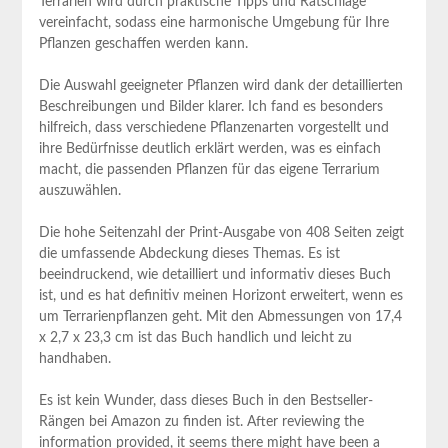
Terrarien wird durch praktische Tipps und Ratschläge
vereinfacht, sodass eine harmonische Umgebung für Ihre
Pflanzen geschaffen ‍werden kann.
Die Auswahl geeigneter ​Pflanzen wird dank der detaillierten
Beschreibungen und Bilder⁤ klarer. Ich fand es besonders
hilfreich, dass verschiedene ‍Pflanzenarten vorgestellt und
ihre ⁤Bedürfnisse⁤ deutlich erklärt werden,⁣ was⁤ es einfach
macht, die passenden Pflanzen für das ‌eigene Terrarium
auszuwählen.
Die hohe Seitenzahl der Print-Ausgabe von 408 Seiten zeigt
die umfassende Abdeckung dieses Themas. Es ist
⁤beeindruckend, wie detailliert und⁢ informativ dieses Buch
ist, und es ⁢hat definitiv ⁣meinen ‍Horizont erweitert, wenn⁢ es
um Terrarienpflanzen geht. Mit den Abmessungen von 17,4
x 2,7 x 23,3 cm ​ist ‍das Buch handlich⁢ und ‍leicht zu
handhaben.
Es ist kein Wunder, dass dieses Buch in⁤ den Bestseller-
Rängen bei Amazon zu finden‍ ist. After reviewing​ the
information provided, it seems there might have been a