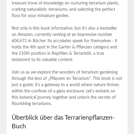
treasure trove of knowledge on nurturing terrarium plants,
crafting⁣ naturalistic terrariums, and selecting the perfect
flora for your miniature garden.
Not‍ only is this book informative, but​ it’s also a bestseller
on​ Amazon, currently ranking at an impressive‌ number
604,671 ​in Bücher. Its accolades speak for themselves ⁤- ⁣it
holds the 4th spot ‍in the Garten & ⁤Pflanzen category and
the 210th position in Reptilien & Terraristik, a true
testament to its valuable content.
Join us as we ‍explore the wonders ⁤of terrarium gardening
through the lens of „Pflanzen im Terrarium“. This book is not
just ​a guide; it’s a gateway ⁣to a world where nature thrives
‍within the confines of a​ glass enclosure. Let’s embark on
this botanical journey together and unlock the secrets of
flourishing terrariums.
Überblick über das Terrarienpflanzen-
Buch