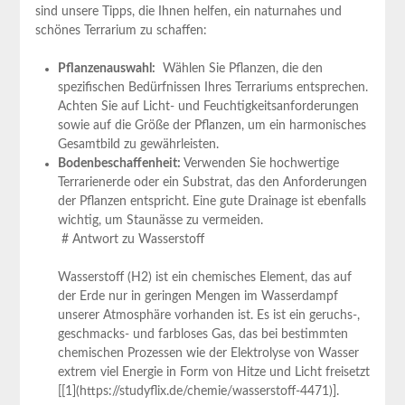
sind unsere Tipps, ⁣die Ihnen helfen, ein naturnahes und‌
schönes Terrarium zu⁣ schaffen:
Pflanzenauswahl:
⁣ Wählen Sie Pflanzen, die den‌
spezifischen Bedürfnissen Ihres Terrariums entsprechen.
Achten Sie auf‌ Licht- und Feuchtigkeitsanforderungen
sowie auf die Größe der Pflanzen, um ein harmonisches‍
Gesamtbild zu gewährleisten.
Bodenbeschaffenheit:
Verwenden Sie hochwertige
Terrarienerde oder⁢ ein Substrat, das den Anforderungen
der Pflanzen entspricht. Eine gute Drainage ist ebenfalls
wichtig, um Staunässe‌ zu vermeiden.
⁤ # Antwort zu Wasserstoff
Wasserstoff (H2) ist ein chemisches⁤ Element, das auf
der Erde ⁢nur in geringen Mengen im Wasserdampf
unserer Atmosphäre vorhanden ist. Es ist ein geruchs-,
geschmacks- und farbloses Gas, ‍das bei bestimmten
chemischen Prozessen ‍wie der Elektrolyse ‍von Wasser
extrem viel Energie in Form von Hitze und ‌Licht freisetzt⁤
[[1](https://studyflix.de/chemie/wasserstoff-4471)].‍