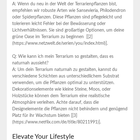
A: ‍Wenn‍ du neu in der Welt der‌ Terrarienpflanzen bist,
empfehlen wir robuste Arten wie Sansevieria, Philodendron
oder Spiderpflanzen. Diese Pflanzen ⁤sind pflegeleicht und
tolerieren leicht Fehler bei ‍der Bewässerung oder
Lichtverhältnissen. Sie sind großartige ⁣Optionen,⁣ um deine
grüne Oase im‌ Terrarium zu beginnen ⁤ [[2]
(https://www.netzwelt.de/serien/you/index.html)].
Q: Wie kann ​ich mein Terrarium so gestalten, dass es
naturnah aussieht?
A: Um dein ‌Terrarium naturnah zu gestalten, kannst du
verschiedene Schichten aus​ unterschiedlichem Substrat
verwenden, um die Pflanzen optimal zu unterstützen.
Dekorationselemente wie⁢ kleine Steine, Moos, oder
Holzstücke können dem ‌Terrarium eine realistische
⁣Atmosphäre verleihen. Achte darauf, dass die
‌Designelemente die Pflanzen nicht behindern und genügend
Platz für ihr Wachstum bieten [[3]
(https://www.netflix.com/de/title/80211991)].
Elevate Your Lifestyle