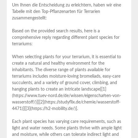
Um Ihnen die ‌Entscheidung zu erleichtern, haben wir eine
Tabelle mit den Top-Pflanzenarten für Terrarien
zusammengestellt:
Based on the provided search results, here is a
comprehensive​ reply⁢ regarding ⁤different plant species for
terrariums:
When selecting plants for your terrarium, it is⁢ essential ​to
create a ‍natural and healthy environment for the
inhabitants. The diverse range of plants available for
terrariums ⁤includes moisture-loving⁣ bromeliads, ‌easy-care
succulents, and a⁣ variety⁢ of ground ​cover, climbing, and
hanging plants‌ to create an⁣ intricate⁤ landscape[[1]
(https://www.tuev-nord.de/de/wissen/eigenschaften-von-
wasserstoff/)][[2](https://studyflix.de/chemie/wasserstoff-
4471)][[3](https://h2-mobility.de/)].
Each plant species has varying‍ care requirements, such as
light and water needs. ⁤Some plants thrive with⁤ ample light‌
and moisture,‌ while ⁢others can tolerate indirect light and‌