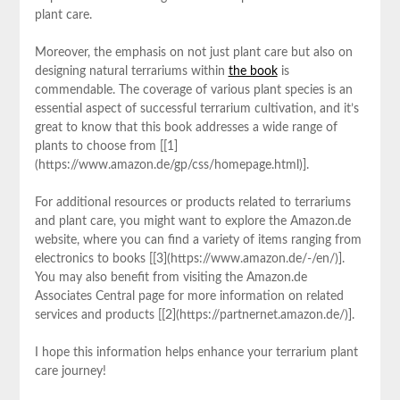
plant care.
Moreover, ⁤the ​emphasis‍ on not just ‌plant care but⁤ also on
designing natural terrariums within
the book
is
commendable. The coverage of various ⁢plant species⁤ is an
essential aspect​ of successful terrarium cultivation, and it’s
great to know that this⁢ book addresses a ⁤wide range of
plants to choose ⁣from [[1]
(https://www.amazon.de/gp/css/homepage.html)].
For additional resources or products related to terrariums
and plant care, you might ​want to explore the Amazon.de‌
website,‌ where you can find a ‍variety of items ranging from
‌electronics to ⁢books⁤ [[3](https://www.amazon.de/-/en/)].
You may also benefit from visiting ⁤the Amazon.de
Associates Central page for more information‍ on related⁤
services and products [[2](https://partnernet.amazon.de/)].
I hope‌ this information helps enhance your terrarium plant
care journey!