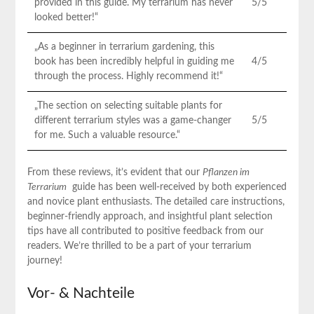
provided in this⁢ guide. My terrarium has never
5/5
looked better!“
„As⁤ a beginner in terrarium gardening, this
book has been ⁢incredibly helpful in guiding me
4/5
through the ⁣process. Highly recommend it!“
„The section on selecting ⁣suitable plants for
different terrarium styles was a ‍game-changer
5/5
for ‌me. ‌Such a valuable resource.“
From these⁢ reviews, it’s evident that our
Pflanzen​ im
Terrarium
​ guide has been well-received by both experienced
and novice plant enthusiasts. The detailed care instructions,
beginner-friendly ‌approach, and insightful plant selection
⁢tips have all⁤ contributed to ​positive feedback from our
readers.⁣ We’re thrilled to⁣ be a part of⁤ your terrarium
journey!
Vor- & Nachteile