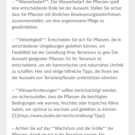
– **Wasserbedarf**: Der Wasserbedarf ⁣der ⁤Pflanzen spielt
eine entscheidende Rolle ‍bei der Auswahl. Stellen Sie ​sicher,
dass Sie Pflanzen mit ähnlichen Bewässerungsbedürfnissen
zusammenstellen, ⁢um eine angemessene Pflege​ zu
gewährleisten.
– **Vielseitigkeit**: Entscheiden Sie ⁤sich für ‍Pflanzen, die⁢ in
verschiedenen Umgebungen gedeihen können,‌ um
Flexibilität bei der Gestaltung Ihres Terrariums zu gew Die
‌Auswahl geeigneter Pflanzen für Ihr ⁤Terrarium ist
entscheidend,⁢ um ein‍ harmonisches und ‌naturnahes Umfeld
zu ⁤schaffen. Hier sind einige hilfreiche Tipps, die Ihnen bei
der Auswahl von Terrarienpflanzen unterstützen könnten:
– **Klimaanforderungen** sollten berücksichtigt werden,
‍um sicherzustellen, ‍dass⁤ die⁣ Pflanzen ​die benötigten
Bedingungen wie warmes, feuchtes oder tropisches Klima
haben, um ‍optimal ⁣zu wachsen und gedeihen zu können
[[1](https://www.duden.de/rechtschreibung/Tipp)].
– Achten Sie auf das **Wachstum und die Größe** der
Pflanzen, damit sie gut in ⁢Ihr Terrarium passen. Ein