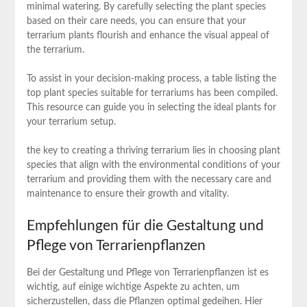
minimal watering. By carefully selecting the plant species
based on their care needs, you can ensure that your
terrarium plants ⁤flourish ‍and enhance the visual appeal of
the ⁣terrarium.
To assist in your decision-making process, a table listing the⁤
top plant species suitable for terrariums has been compiled.
This​ resource can guide you in⁢ selecting the ideal plants for⁢
your terrarium setup.
the key ‍to creating a thriving terrarium ‍lies in choosing‌ plant
species⁢ that align with⁤ the environmental conditions of your⁤
terrarium and providing them with the necessary care and
maintenance to⁤ ensure their growth and vitality.
Empfehlungen für ⁣die Gestaltung und
Pflege von Terrarienpflanzen
Bei der Gestaltung und Pflege von Terrarienpflanzen ist⁣ es
wichtig, auf einige wichtige Aspekte zu achten,‌ um
⁤sicherzustellen, dass ‍die Pflanzen optimal⁤ gedeihen. Hier