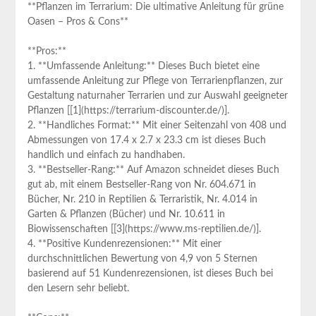
**Pflanzen im Terrarium: Die ultimative⁤ Anleitung für grüne
Oasen – Pros‌ & Cons**
**Pros:**
1.​ **Umfassende​ Anleitung:** Dieses⁣ Buch bietet ⁣eine
umfassende Anleitung⁢ zur Pflege von Terrarienpflanzen, zur
Gestaltung naturnaher⁣ Terrarien ⁣und zur Auswahl geeigneter
Pflanzen [[1](https://terrarium-discounter.de/)].
2.⁣ **Handliches Format:** Mit einer Seitenzahl von⁢ 408 und
Abmessungen von 17.4 x 2.7 x ‌23.3 cm ist dieses Buch⁤
handlich und einfach zu handhaben.
3. **Bestseller-Rang:** Auf Amazon schneidet ​dieses Buch
gut ab, mit einem Bestseller-Rang⁤ von Nr. 604.671 in
Bücher, ‍Nr. ​210 in Reptilien & Terraristik, Nr.‍ 4.014⁢ in
‌Garten & Pflanzen (Bücher) und Nr. ⁢10.611 in
Biowissenschaften [[3](https://www.ms-reptilien.de/)].
4.⁤ **Positive Kundenrezensionen:** Mit einer
durchschnittlichen Bewertung ⁤von 4,9 von 5 Sternen
basierend auf 51 Kundenrezensionen, ist dieses Buch ​bei
den Lesern‍ sehr beliebt.