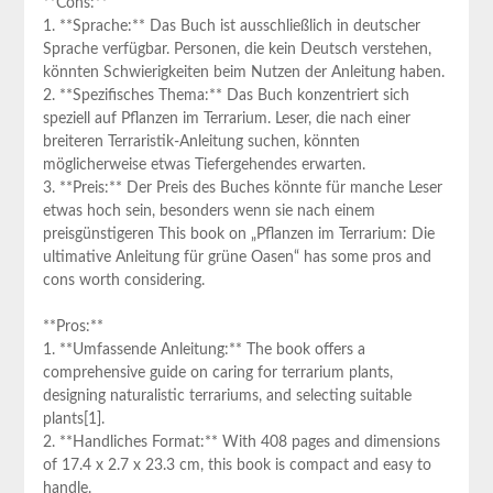
**Cons:**
1. **Sprache:** Das Buch ist ausschließlich in deutscher
Sprache verfügbar. Personen, die kein‌ Deutsch verstehen,
könnten Schwierigkeiten beim Nutzen der Anleitung haben.
2. **Spezifisches Thema:** Das Buch konzentriert sich
speziell auf Pflanzen im Terrarium. Leser,⁤ die ⁤nach einer‍
breiteren‍ Terraristik-Anleitung​ suchen, könnten
möglicherweise⁣ etwas Tiefergehendes erwarten.
3. **Preis:** Der Preis des Buches könnte für manche Leser
etwas hoch sein, ​besonders wenn ‍sie nach einem
preisgünstigeren This book‌ on „Pflanzen⁤ im Terrarium: Die
ultimative Anleitung für grüne Oasen“ has ⁢some pros and
cons worth considering.
**Pros:**
1. **Umfassende Anleitung:** The ‌book offers ‌a
comprehensive guide on caring‍ for terrarium plants,
designing naturalistic terrariums, and selecting suitable
plants[1].
2. **Handliches Format:** With⁤ 408 pages and dimensions‍
of 17.4 ‍x 2.7 x 23.3 cm,⁤ this book⁢ is compact and easy to
handle.