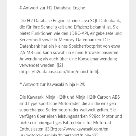
# Antwort zur ‌H2 Database Engine
Die H2 Database Engine ist eine Java SQL-Datenbank,‌
die für ihre Schnelligkeit und Effizienz bekannt ist. Sie
bietet Funktionen wie den JDBC-API, eingebettete und
Servermodi sowie in-Memory-Datenbanken. Die
Datenbank hat ‍ein​ kleines Speicherfootprint von etwa
2,5 MB ‍und kann sowohl in einem Browser basierten
Anwendung⁣ als auch über eine Konsolenanwendung
verwendet⁤ werden ​ [[2]
(https://h2database.com/html/main.html)].
# Antwort zur Kawasaki Ninja H2®
Die Kawasaki Ninja H2® und Ninja H2® ⁣Carbon ABS
sind⁣ hypersportliche Motorräder, die⁣ als die einzigen
supercharged Serienmotorräder​ weltweit gelten. Sie
verfügen über einen leistungsstarken 998cc Motor und
bieten ein einzigartiges Fahrerlebnis für Motorrad-
Enthusiasten [[3](https://www.kawasaki.com/en-
us/motorcycle/ninja/hypersport/ninja-h2)].