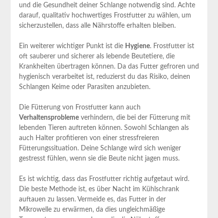
⁣und die Gesundheit ​deiner Schlange notwendig sind. Achte
‌darauf, ‍qualitativ hochwertiges Frostfutter zu wählen, um
sicherzustellen, dass alle Nährstoffe erhalten‌ bleiben.
Ein weiterer wichtiger Punkt ist die
Hygiene
. Frostfutter ist⁢
oft sauberer und sicherer als lebende Beutetiere, die
Krankheiten übertragen ‍können. Da das Futter gefroren und
hygienisch verarbeitet ist, reduzierst du ⁤das Risiko, deinen
Schlangen Keime oder Parasiten anzubieten.
Die Fütterung von​ Frostfutter kann auch⁢
Verhaltensprobleme
verhindern,​ die ⁢bei der Fütterung mit‌
lebenden Tieren auftreten können.‍ Sowohl Schlangen als
auch Halter profitieren von einer stressfreieren
Fütterungssituation. Deine ⁣Schlange wird sich weniger
gestresst fühlen, wenn sie die Beute ‍nicht ⁤jagen muss.
Es ist‌ wichtig,⁤ dass das ​Frostfutter richtig aufgetaut wird.
Die beste Methode ist, es ⁢über ⁣Nacht ⁢im ​Kühlschrank
auftauen zu lassen. Vermeide es,⁢ das Futter in der
Mikrowelle ​zu‍ erwärmen, da dies ungleichmäßige