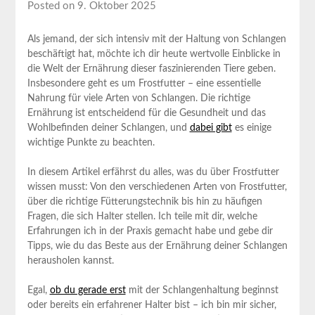
Posted on 9. Oktober 2025
Als jemand, der sich intensiv mit der Haltung von Schlangen
‌beschäftigt hat, möchte ⁢ich ⁣dir heute wertvolle Einblicke in
die Welt ‌der Ernährung ​dieser faszinierenden Tiere geben.
Insbesondere geht es um‌ Frostfutter‌ – eine essentielle
Nahrung ⁤für viele Arten von Schlangen. Die richtige
Ernährung ist entscheidend ‍für die Gesundheit und das
Wohlbefinden deiner ‌Schlangen, und
dabei gibt
‍es⁤ einige
wichtige ⁤Punkte zu beachten.
In​ diesem Artikel erfährst du alles, ⁣was du über⁤ Frostfutter
wissen​ musst: Von den⁤ verschiedenen Arten von Frostfutter,
‌über ⁤die ⁤richtige Fütterungstechnik bis hin zu häufigen
Fragen, ⁢die​ sich ⁣Halter⁣ stellen. Ich teile mit​ dir, welche
Erfahrungen ich in der Praxis gemacht⁣ habe und gebe ‌dir
Tipps,‍ wie du das Beste aus der Ernährung deiner ⁢Schlangen
herausholen‌ kannst. ‌
Egal,
ob du gerade ⁣erst
mit der ⁤Schlangenhaltung beginnst
⁣oder bereits ein ‍erfahrener Halter bist –‍ ich bin mir sicher,