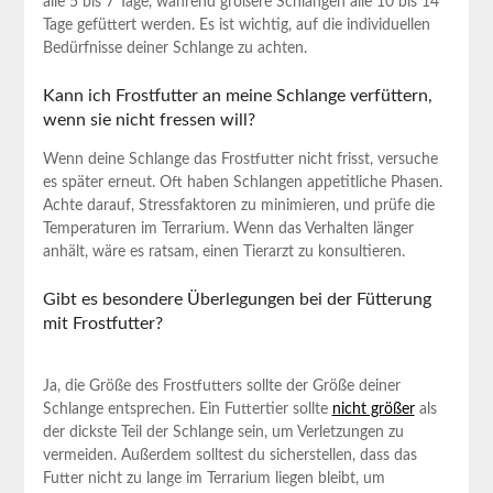
alle 5 bis 7 Tage, ​während​ größere Schlangen alle ​10 bis ⁢14
Tage gefüttert ⁤werden. Es ist wichtig, auf die ‌individuellen
⁣Bedürfnisse deiner Schlange zu achten.
Kann⁢ ich Frostfutter an meine Schlange verfüttern,
wenn sie nicht fressen will?
Wenn deine Schlange das Frostfutter ⁤nicht frisst, versuche
es ⁢später erneut. Oft haben‍ Schlangen⁤ appetitliche Phasen.
Achte darauf, Stressfaktoren zu minimieren, und prüfe die ​
Temperaturen im Terrarium. Wenn das⁣ Verhalten länger⁢
anhält, wäre⁤ es ratsam, einen Tierarzt​ zu konsultieren.
Gibt ​es⁤ besondere Überlegungen bei der Fütterung
mit Frostfutter?
Ja, die ⁣Größe des Frostfutters ⁢sollte der Größe deiner
Schlange entsprechen. Ein Futtertier sollte
nicht ⁢größer
als⁣
der dickste Teil der Schlange sein, um Verletzungen ‍zu
vermeiden. ​Außerdem ‌solltest du sicherstellen, dass das
Futter nicht zu lange im Terrarium liegen bleibt,​ um‌