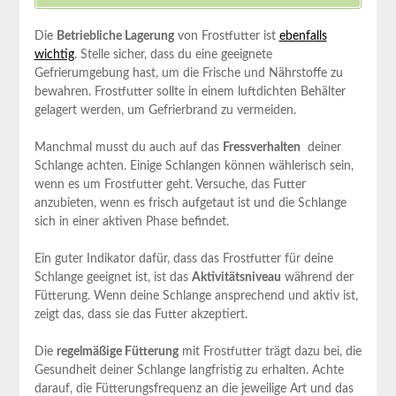
Die
Betriebliche Lagerung
‌von Frostfutter ist
ebenfalls
wichtig
. ⁣Stelle⁤ sicher,⁢ dass ⁢du ​eine geeignete
Gefrierumgebung hast, um die Frische und Nährstoffe zu
bewahren. ⁤Frostfutter ⁣sollte in einem luftdichten Behälter
gelagert ​werden, um ​Gefrierbrand zu⁢ vermeiden.
Manchmal musst du auch ​auf ​das
Fressverhalten
‍ deiner⁣
Schlange ‍achten. Einige​ Schlangen können wählerisch ⁣sein,
⁤wenn es ⁢um‍ Frostfutter geht.⁣ Versuche, das ​Futter
anzubieten, wenn es ⁢frisch aufgetaut ist und die Schlange
sich in einer aktiven Phase befindet.
Ein guter Indikator dafür,‍ dass das ⁤Frostfutter für deine
Schlange geeignet ist, ist das⁤
Aktivitätsniveau
während der
Fütterung. Wenn⁢ deine Schlange ansprechend und aktiv ist,⁤
zeigt das, ‍dass sie ⁢das Futter ⁣akzeptiert.
Die
regelmäßige⁣ Fütterung
mit Frostfutter trägt dazu⁣ bei, die
Gesundheit deiner Schlange langfristig zu erhalten. Achte
darauf,⁤ die Fütterungsfrequenz ⁢an⁣ die jeweilige Art ‍und das