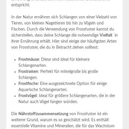
entspricht.
In der Natur⁣ ernähren ⁣sich Schlangen von einer Vielzahl‌ von
Tieren, von kleinen Nagetieren bis hin zu Vögeln und
⁣Fischen. Durch⁤ die Verwendung von Frostfutter kannst ⁣du
sicherstellen, dass deine Schlange die notwendige
Vielfalt
​ in
ihrer ‍Ernährung erhält. ⁢Hier⁣ sind ⁤einige der häufigsten Arten
von Frostfutter, die du in Betracht ziehen solltest:
Frostmäuse
: Diese sind​ ideal für ⁤kleinere
Schlangenarten.
Frostratten
: Perfekt‌ für ⁢mittelgroße bis ⁤große
Schlangen.
Frostfische
:⁣ Eine ausgezeichnete ⁤Option für ⁤einige
Aquarische Schlangenarten.
Frostvögel
:⁤ Ideal⁣ für größere Schlangenarten, ⁣die in der
‍Natur ⁤auch Vögel fangen würden.
Die
Nährstoffzusammensetzung
von Frostfutter ist ein
weiterer Grund, warum es so geschätzt ⁢wird. Es enthält
essentielle ⁢Vitamine​ und Mineralien, die für‍ das Wachstum