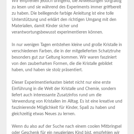
Wir empfehlen jedoch dringend, die⁤ Anweisungen sorgfältig
zu lesen und sie während‍ des Experiments ‍immer ​griffbereit
zu haben. Die beiliegende farbige Anleitung ist eine tolle
Unterstützung und‍ erklärt⁣ den richtigen Umgang‌ mit‍ den⁣
Materialien, damit Kinder sicher und
verantwortungsbewusst experimentieren‌ können.
In nur wenigen⁢ Tagen entstehen kleine ‍und ⁢große Kristalle in
verschiedenen Farben, die‍ in ‌der mitgelieferten Schatztruhe
besonders ⁢gut zur Geltung kommen. Wir ‍waren‌ fasziniert
von den zauberhaften Formen,⁢ die‍ die Kristalle gebildet‌
haben, und haben⁢ sie ‍stolz präsentiert.
Dieser ⁢Experimentierkasten bietet nicht nur eine ⁤erste
Einführung ​in die⁣ Welt der Kristalle und⁢ Chemie,​ sondern
liefert auch interessante ⁤Zusatzinfos rund um die
Verwendung⁢ von⁣ Kristallen im Alltag. Es ist eine kreative‍ und
faszinierende Möglichkeit für Kinder, Spaß zu haben und
⁣gleichzeitig‍ etwas Neues zu⁢ lernen.
Wenn du also auf der Suche‍ nach einem coolen Mitbringsel
oder Geschenk ‌für ein neugieriges Kind bist, empfehlen wir