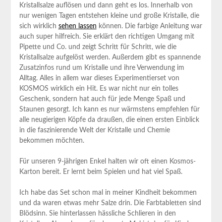
Kristallsalze auflösen⁢ und dann geht es los. Innerhalb von
nur wenigen Tagen entstehen kleine und große Kristalle, die‍
sich wirklich
sehen lassen
können. Die farbige Anleitung war
auch super hilfreich. Sie erklärt den richtigen Umgang mit
Pipette und Co. und zeigt Schritt für Schritt,⁤ wie die
Kristallsalze aufgelöst werden. Außerdem gibt es ​spannende
Zusatzinfos rund ⁤um Kristalle und ihre Verwendung im
Alltag. Alles in⁢ allem war dieses ⁢Experimentierset von
KOSMOS ‌wirklich ein Hit. Es‌ war nicht nur ein tolles
Geschenk,​ sondern‌ hat auch für jede Menge Spaß und
Staunen gesorgt. Ich kann es ⁤nur wärmstens empfehlen für
alle⁤ neugierigen Köpfe da draußen, die einen ⁣ersten Einblick
in⁤ die faszinierende Welt⁢ der​ Kristalle und Chemie
bekommen möchten.
Für unseren 9-jährigen Enkel halten⁢ wir oft einen Kosmos-
Karton bereit. Er lernt beim ⁤Spielen und hat ‍viel Spaß.
Ich habe das Set schon mal ⁤in meiner Kindheit bekommen
und da waren etwas mehr Salze drin. Die⁤ Farbtabletten sind
Blödsinn. Sie hinterlassen ⁣hässliche Schlieren in den