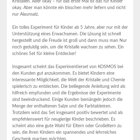
Kristallen. Aber okay – für das erste Mal ist das für Kinder
okay. Aber man⁢ könnte ein bisschen mehr liefern und nicht
nur Alaunsalz.
Ein tolles Experiment für Kinder ab 5 Jahre, aber nur mit der
Unterstützung eines Erwachsenen. Die ‍Lösung ist schnell
hergestellt und die Freude ist groß und dann muss man Nur​
noch geduldig sein, um ⁢die Kristalle wachsen zu sehen. Ein
schönes Set für kleine Entdecker!
Insgesamt scheint das⁢ Experimentierset von KOSMOS bei
den Kunden gut anzukommen. Es bietet Kindern eine
interessante Möglichkeit, die Welt der Kristalle ⁢und Chemie
spielerisch zu entdecken. Die beiliegende Anleitung wird als
hilfreich empfunden und ⁣die Ergebnisse⁢ der Experimente
sind beeindruckend. Einige Kunden bemängeln jedoch die
‌Menge der enthaltenen Salze und die ‍Farbtabletten.
Trotzdem wird das Set insgesamt positiv bewertet und als
empfehlenswert für neugierige Kinder beschrieben. Es
scheint also ‌eine ‍gute Wahl für Eltern⁤ oder Großeltern zu
sein, die ihren ⁣Kindern ein‌ spannendes und⁤ lehrreiches
Geschenk machen möchten.