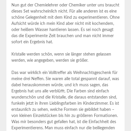
Nun gut der Chemielehrer oder ⁢Chemiker‌ unter uns braucht
dieses Set wahrscheinlich nicht. Für⁢ alle anderen ist es eine
schöne Gelegenheit‌ mit dem Kind zu experimentieren. Ohne
Aufsicht würde ich mein ⁢Kind aber nicht mit kochendem,
oder heißem Wasser hantieren lassen. ⁣Es sei noch gesagt
das die Experimente Zeit brauchen und man nicht immer
sofort ein Ergebnis hat.
Kristalle werden⁢ schön, wenn sie länger stehen gelassen
werden, wie angegeben, werden ​sie größer.
Das war wirklich ein ⁣Volltreffer als Weihnachtsgeschenk für
meine​ drei Neffen. Sie waren alle total gespannt darauf,⁣ was
dabei herauskommen ​würde, und ⁢ich muss sagen, das
⁢Ergebnis ⁢hat uns ⁣alle‍ verblüfft.⁢ Die Farben sind einfach
wunderschön und die⁢ Kristalle, die daraus entstanden sind,
funkeln jetzt in ihren Lieblingsfarben im Kinderzimmer. Es‌ ist
erstaunlich zu sehen, welche Formen sie gebildet haben –
von kleinen Einzelstücken bis hin zu größeren Formationen.
Was mir ‍besonders gut‌ gefallen hat,​ ist‌ die Einfachheit des
Experimentierens. ⁤Man muss ⁢einfach nur ⁤die beiliegenden