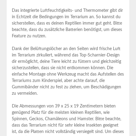
Das integrierte Luftfeuchtigkeits- und Thermometer gibt‌ dir
in Echtzeit ⁤die Bedingungen im Terrarium an.​ So kannst du
sicherstellen, ‌dass es deinen‍ Reptilien immer‍ gut geht. Bitte
beachte, dass du​ zusätzliche Batterien benötigst, um⁢ dieses
Feature zu⁣ nutzen.
Dank der Belüftungslöcher ⁤an ⁢den Seiten wird frische Luft
im Terrarium zirkuliert, während das Top-Scharnier-Design
dir ermöglicht, deine‌ Tiere leicht zu füttern und gleichzeitig
sicherzustellen, dass sie nicht entkommen ⁢können. Die
einfache Montage‌ ohne Werkzeug macht das Aufstellen⁢ des
Terrariums zum Kinderspiel, aber⁣ achte darauf, die⁢
Gummibänder nicht zu fest zu ziehen, ⁢um Beschädigungen
⁣zu vermeiden.
Die Abmessungen von 39 x 25 x‍ 19 Zentimetern bieten
genügend Platz für ‍die meisten ⁤kleinen Reptilien, wie
Spinnen, Geckos, Chamäleons und‍ Hamster. Bitte beachte,
dass das Terrarium nicht für sehr kleine Insekten geeignet
ist, da die Platten nicht vollständig versiegelt sind. ⁢Um ‍dieses