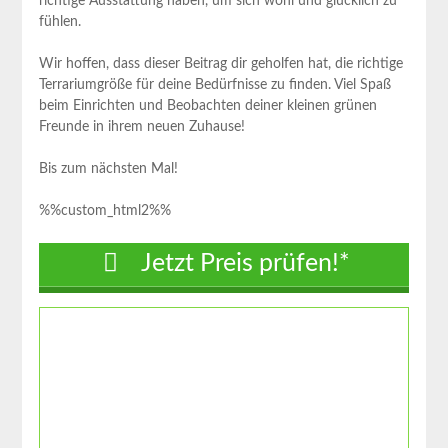
⁢richtige Ausstattung haben, um sich wohl⁤ und glücklich zu
fühlen.
Wir hoffen, dass dieser Beitrag dir geholfen hat, die‍ richtige
Terrariumgröße für‌ deine Bedürfnisse zu finden.‌ Viel Spaß⁤
beim Einrichten und⁣ Beobachten deiner ⁢kleinen⁣ grünen
Freunde in ihrem neuen Zuhause!
Bis⁣ zum nächsten Mal!
%%custom_html2%%
Jetzt Preis prüfen!*