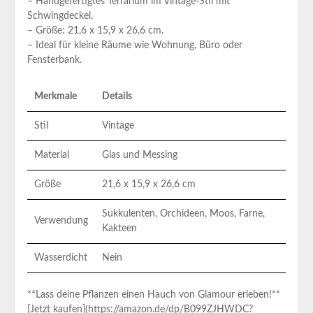
– Handgefertigtes⁣ Terrarium ⁤im⁣ Vintage-Stil ⁣mit⁤
Schwingdeckel.
– Größe: 21,6 x 15,9 x 26,6 ⁢cm.
– Ideal ⁤für kleine Räume wie Wohnung, ‌Büro oder
Fensterbank.
Merkmale
Details
Stil
Vintage
Material
Glas und Messing
Größe
21,6 ‍x 15,9 x 26,6 cm
Sukkulenten, Orchideen, Moos,⁢ Farne,
Verwendung
Kakteen
Wasserdicht
Nein
**Lass deine Pflanzen einen Hauch von Glamour erleben!**
[Jetzt kaufen](https://amazon.de/dp/B099ZJHWDC?