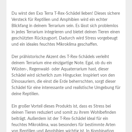
Du wirst den ​Exo Terra ⁤T-Rex-Schädel lieben! ⁤Dieses sichere
‍Versteck für Reptilien⁤ und Amphibien wird⁤ ein echter
Blickfang in deinem Terrarium sein. Es ‍lässt sich problemlos
in jedes ​Terrarium integrieren und bietet ⁤deinen⁢ Tieren einen
geschützten​ Rückzugsort. Dadurch wird ​Stress vorgebeugt
und ein ⁢ideales‌ feuchtes Mikroklima geschaffen.
Der prähistorische Akzent ‌des T-Rex-Schädels verleiht
deinem Terrarium eine‌ einzigartige Note. Egal, ob ‍du ein
Wüsten-, Regenwald- oder Aquaterrarium ⁤hast, dieser​
Schädel wird sicherlich zum Hingucker. Inspiriert von den
⁣Dinosauriern, die einst die Erde beherrschten, sorgt‌ dieser
Schädel für eine interessante ‌und realistische​ Umgebung für
deine​ Reptilien.
Ein großer Vorteil⁢ dieses Produkts ist, ⁢dass⁣ es Stress bei
deinen Tieren reduziert ⁣und ​somit zu ihrem Wohlbefinden
beiträgt.​ Außerdem ist​ der T-Rex-Schädel ideal für ein
feuchtes Mikroklima,‌ was besonders für⁣ bestimmte Arten
von Reptilien und ‌Amphibien wichtig ist. In ⁢Kombination