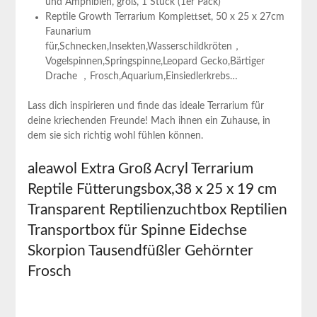
und⁣ Amphibien, groß, 1 Stück (1er Pack)
Reptile Growth Terrarium Komplettset, 50 x⁤ 25 x 27cm
Faunarium
für,Schnecken,Insekten,Wasserschildkröten，
Vogelspinnen,Springspinne,Leopard Gecko,Bärtiger
Drache⁤ ，Frosch,Aquarium,Einsiedlerkrebs…
Lass‍ dich inspirieren und finde⁢ das ideale Terrarium für
deine kriechenden ⁣Freunde! Mach ihnen ein Zuhause, in
dem sie sich richtig wohl⁤ fühlen können.
aleawol Extra Groß ⁢Acryl Terrarium
Reptile Fütterungsbox,38 x 25 x 19 cm
⁤Transparent Reptilienzuchtbox Reptilien
Transportbox für ‍Spinne Eidechse
Skorpion⁢ Tausendfüßler Gehörnter
Frosch