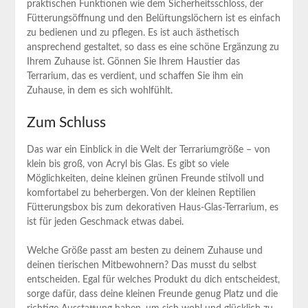
praktischen Funktionen wie dem Sicherheitsschloss, der
Fütterungsöffnung und den Belüftungslöchern⁢ ist es‍ einfach
zu bedienen und zu pflegen. Es ist auch ästhetisch
ansprechend gestaltet, so dass es eine schöne Ergänzung​ zu
Ihrem​ Zuhause ist. ‍Gönnen‍ Sie⁢ Ihrem⁣ Haustier das
Terrarium, das es ⁢verdient,‍ und schaffen Sie ​ihm ein
Zuhause, in dem ‌es​ sich wohlfühlt. ⁢
Zum Schluss
Das war ein Einblick in die Welt⁢ der Terrariumgröße – von‍
klein bis groß, von Acryl bis Glas. Es‌ gibt so ‌viele
Möglichkeiten, deine kleinen‍ grünen Freunde stilvoll und
komfortabel zu beherbergen. Von der kleinen ⁢Reptilien
Fütterungsbox bis zum dekorativen⁢ Haus-Glas-Terrarium, es
ist⁤ für jeden Geschmack etwas dabei.
Welche Größe​ passt‌ am besten zu deinem ⁤Zuhause und
deinen ‍tierischen Mitbewohnern? Das musst du selbst⁤
entscheiden. ⁢Egal für welches Produkt⁣ du dich entscheidest,
sorge dafür, dass deine‌ kleinen Freunde genug Platz und die