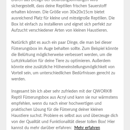
sichergestellt, dass deine Reptilien frischen ⁤Sauerstoff
erhalten können. Die Größe von 30x20x15cm bietet⁢
ausreichend‌ Platz für kleine und mittelgroße Reptilien. Die
⁤Box ist einfach zu installieren und ​eignet sich ​perfekt zur
Aufzucht verschiedener Arten von kleinen Haustieren.
Natürlich gibt⁢ es auch ein paar Dinge, die man bei ​dieser
Fütterungsbox im Auge behalten ⁣sollte. Zum​ Beispiel könnte
die Belüftung möglicherweise verbessert werden, ⁣um die
Luftzirkulation für deine Tiere zu optimieren. ⁤Außerdem
könnte ​eine zusätzliche Höheneinstellungsmöglichkeit ⁤von
Vorteil ​sein, um unterschiedlichen Bedürfnissen gerecht zu
werden.
Insgesamt bin ​ich aber sehr zufrieden ⁢mit der QWORK®
Reptil ​Fütterungsbox‍ aus⁢ Acryl und kann sie nur wärmstens
empfehlen, wenn du nach einer hochwertigen und
praktischen Lösung für die Fütterung‌ deiner kleinen⁤
Haustiere suchst. Probiere es selbst aus ⁣und überzeuge dich
von ‌der Qualität und‌ Funktionalität dieser tollen⁢ Box! Hier
kannst ‌du mehr darüber erfahren: ​
Mehr erfahren