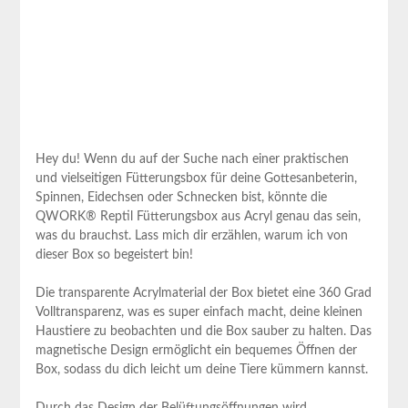
Hey du!​ Wenn​ du auf der ⁤Suche nach ​einer praktischen
und⁢ vielseitigen Fütterungsbox⁣ für deine Gottesanbeterin,
Spinnen, Eidechsen oder Schnecken bist, könnte ​die
QWORK® Reptil Fütterungsbox aus ​Acryl‌ genau das sein,
‌was du‍ brauchst.‍ Lass mich dir​ erzählen, warum ‍ich von
dieser Box‌ so begeistert bin!
Die transparente Acrylmaterial der Box bietet eine 360 Grad
Volltransparenz, ​was es super einfach macht, deine kleinen
Haustiere ‍zu beobachten und ⁤die Box sauber ⁢zu ‍halten. Das
magnetische Design ermöglicht ein bequemes Öffnen der
Box, sodass du dich leicht um deine Tiere‌ kümmern kannst.
Durch das Design der Belüftungsöffnungen wird