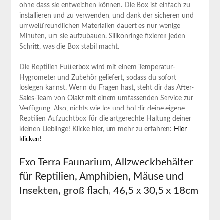
ohne dass ‍sie​ entweichen können. Die Box ist einfach zu
installieren und zu verwenden,‍ und dank der ‌sicheren ⁢und
umweltfreundlichen Materialien dauert es nur wenige
Minuten, um sie aufzubauen. Silikonringe fixieren jeden
Schritt, was ​die Box stabil macht.
Die Reptilien Futterbox⁤ wird mit einem Temperatur-
Hygrometer und‍ Zubehör geliefert,‍ sodass du sofort
loslegen kannst. Wenn du⁢ Fragen⁢ hast, steht dir das After-
Sales-Team von Oiakz mit einem umfassenden Service zur
Verfügung. Also, nichts wie los und hol dir deine ⁣eigene ​
Reptilien Aufzuchtbox⁤ für die artgerechte‌ Haltung deiner
‍kleinen⁢ Lieblinge! Klicke hier, ⁢um‍ mehr zu erfahren:
Hier
klicken!
Exo Terra Faunarium, Allzweckbehälter
für Reptilien, ⁣Amphibien, Mäuse ‌und
Insekten, groß flach, 46,5 x 30,5 x 18cm