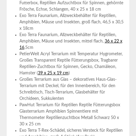
Futterbox, Reptilien Aufzuchtbox‍ für⁤ Spinnen, gehörnte
Frösche, Echse, Schlangen,⁢ 40 x 25 x 18 cm
Exo Terra Faunarium, Allzweckbehälter für Reptilien,
Amphibien, ⁣Mäuse und Insekten, groß flach, 46,5 x 30,5
x 18cm
Exo Terra Faunarium, Allzweckbehälter für ⁢Reptilien,
Amphibien, Mäuse und ​Insekten, mittel flach,
36 x 22 x
16
,5cm
PetierWeit Acryl Terrarium mit Temperatur Hygrometer,⁣
Großes Transparent Reptile Fütterungsbox, Tragbarer
Reptilien-Zuchtbox für Spinnen, Gecko, Chamäleon,
Hamster (
39 x 25 x 19 cm
)
Großes ​Terrarium aus Glas ‍– dekoratives​ Haus-Glas-
Terrarium mit ⁣Deckel, für den‌ Innenbereich, für den
Schreibtisch, Tisch-Terrarium,‌ Glasbehälter ‍für
Orchideen, Sukkulenten
PawHut Terrarium für Reptilien Reptile Fütterungsbox
Glasterrarium Amphibien Spinnentiere mit
Thermometer Reptilienzuchtbox Metall ⁣Schwarz 50 x
30 x 25 cm
Exo Terra T-Rex-Schädel, sicheres Versteck für Reptilien