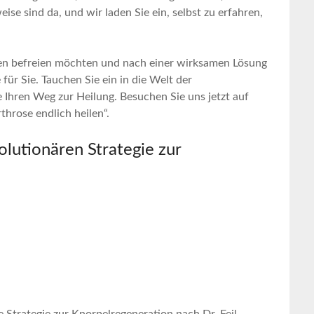
se sind ⁢da, und wir laden Sie⁢ ein, selbst ⁢zu erfahren,
en befreien möchten ‍und nach einer wirksamen Lösung
ür Sie. Tauchen Sie ein⁤ in‍ die Welt der
Ihren‍ Weg zur Heilung. Besuchen Sie ‌uns jetzt auf
hrose ⁤endlich heilen“.
lutionären Strategie zur
e Strategie zur Knorpelregeneration nach Dr. Feil