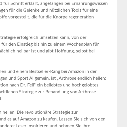
tt für Schritt ⁢erklärt, angefangen bei Ernährungswissen
en für die ​Gelenke und ⁢nützlichen Tools⁢ für eine
fe​ vorgestellt, die für die Knorpelregeneration
trategie⁢ erfolgreich umsetzen kann, von der
ür den Einstieg bis⁣ hin zu einem Wochenplan für
ächlich heilbar ‍ist und gibt Hoffnung, ‍selbst bei
en und einem​ Bestseller-Rang bei Amazon in den ​
en‍ und Sport Allgemein,⁤ ist „Arthrose ​endlich heilen:
ion nach Dr. Feil“ ⁣ein beliebtes und hochgelobtes ​
heitlichen ‌Strategie zur Behandlung ​von Arthrose
t.
heilen: Die revolutionäre Strategie ‌zur⁢
und⁤ es auf Amazon zu kaufen.⁤ Lassen⁢ Sie sich von⁢ den
nderer Leser​ inspirieren ⁤und nehmen‌ Sie Ihre