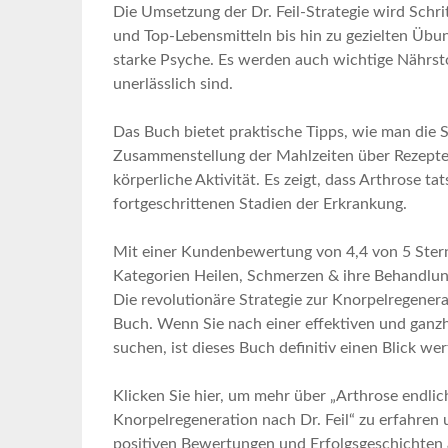
Die ‍Umsetzung der Dr. Feil-Strategie wird Schri
und Top-Lebensmitteln bis hin zu gezielten ⁤Übung
starke Psyche. Es werden⁢ auch wichtige Nährstof
unerlässlich‌ sind.
Das Buch bietet praktische Tipps, wie man ​die S
Zusammenstellung der Mahlzeiten über Rezepte f
körperliche Aktivität. Es zeigt, dass Arthrose tats
fortgeschrittenen Stadien der Erkrankung.
Mit einer Kundenbewertung von 4,4 von 5​ Stern
Kategorien ⁤Heilen, ‌Schmerzen ​& ihre Behandlung
Die revolutionäre Strategie zur Knorpelregenerat
Buch. Wenn Sie ‌nach einer ​effektiven⁣ und ganz
suchen,‍ ist dieses Buch definitiv einen Blick ⁤wer
Klicken Sie hier, um mehr über „Arthrose endlich 
Knorpelregeneration⁢ nach Dr.‍ Feil“ zu erfahren 
positiven⁣ Bewertungen und‌ Erfolgsgeschichten ⁤a