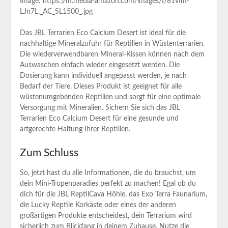
Image: https://m.media-amazon.com/images/I/81vIm-
LJn7L._AC_SL1500_.jpg
Das JBL Terrarien Eco Calcium Desert ist ideal für die
nachhaltige Mineralzufuhr für Reptilien in Wüstenterrarien.
Die wiederverwendbaren Mineral-Kissen können nach dem
Auswaschen einfach wieder eingesetzt werden. Die
Dosierung kann individuell angepasst werden, je nach
Bedarf der Tiere. Dieses Produkt ist geeignet für alle
wüstenumgebenden Reptilien und sorgt für eine optimale
Versorgung mit Mineralien. Sichern Sie sich das JBL
Terrarien Eco Calcium Desert für eine gesunde und
artgerechte Haltung Ihrer Reptilien.
Zum Schluss
So, jetzt hast du alle Informationen, die du brauchst, um
dein Mini-Tropenparadies perfekt zu machen! Egal ob du
dich für die JBL ReptilCava Höhle, das Exo Terra Faunarium,
die Lucky Reptile Korkäste oder eines der anderen
großartigen Produkte entscheidest, dein Terrarium wird
sicherlich zum Blickfang in deinem Zuhause. Nutze die