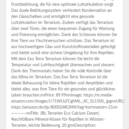
Frontbelüftung, die für eine optimale Luftzirkulation sorgt.
Das duale Belüftungssystem verhindert Kondensation an
den Glasscheiben und ermöglicht eine gesunde
Luftzirkulation im Terrarium. Zudem verfügt das Terrarium
über zwei Türen, die einen bequemen Zugang für Wartung
und Fütterung ermöglichen. Dank des Schlosses können Sie
Ihre Tiere vor Fluchtversuchen schützen. Das Terrarium ist
aus hochwertigem Glas und Kunststoffmaterialien gefertigt
und bietet somit eine sichere Umgebung für Ihre Reptilien.
Mit dem Exo Terra Terrarium können Sie leicht die
Temperatur und Luftfeuchtigkeit überwachen und steuern.
Dank des Thermostats haben Sie die volle Kontrolle über
das Klima im Terrarium. Das Exo Terra Terrarium ist die
ideale Behausung für kleine Reptilien und Amphibien und
bietet alles, was Ihre Tiere für ein gesundes und glückliches
Leben brauchen.nnPrice: 89.99nnImage: https://m.media-
amazon.com/images/I/71WUuTCghML._AC_SL1500_.jpgnnURL:
https://amazon.de/dp/B0002AR2MA?tag=kornnattern-21nn
————–nnTitle: JBL Terrarien Eco Calcium Desert,
Nachfüllbare Mineral-Kissen für Reptilien in Wüsten-
Terrarien, leichte Bedienung, 20 gnnDescription: