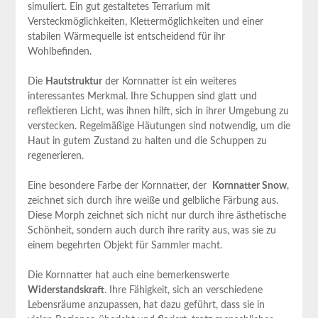
simuliert. Ein gut gestaltetes Terrarium mit
Versteckmöglichkeiten, Klettermöglichkeiten ‍und einer ​
stabilen ​Wärmequelle ist entscheidend ‌für ihr
Wohlbefinden.
Die
Hautstruktur
der Kornnatter ist ein weiteres
interessantes ⁣Merkmal. Ihre Schuppen sind glatt⁤ und
⁣reflektieren Licht, was ihnen ⁢hilft, sich in ihrer ‌Umgebung zu
⁤verstecken. Regelmäßige Häutungen sind notwendig,⁢ um die
​Haut in gutem Zustand zu⁢ halten und⁤ die ‌Schuppen zu
regenerieren.
Eine besondere Farbe der Kornnatter, der ‌
Kornnatter Snow
,
zeichnet sich‍ durch ⁣ihre weiße und gelbliche Färbung aus.
Diese Morph zeichnet sich nicht nur durch ihre ⁤ästhetische
Schönheit, sondern auch durch ‌ihre rarity aus, was sie zu
einem begehrten Objekt für⁢ Sammler macht.
Die Kornnatter ⁢hat⁤ auch eine bemerkenswerte
Widerstandskraft
. ‍Ihre Fähigkeit, sich an‌ verschiedene
Lebensräume anzupassen, ​hat dazu ​geführt, dass sie in⁤