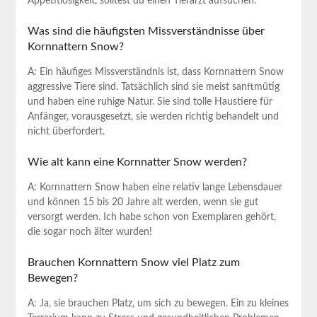
Appetitlosigkeit, solltest du einen Tierarzt aufsuchen.
Was sind ⁤die häufigsten Missverständnisse über
Kornnattern Snow?
A: Ein häufiges Missverständnis ist, dass Kornnattern⁢ Snow‍
aggressive⁢ Tiere sind.⁤ Tatsächlich ‌sind ⁢sie meist sanftmütig
und haben eine ruhige ‍Natur.​ Sie⁢ sind tolle Haustiere⁤ für
Anfänger, vorausgesetzt, sie werden richtig ‍behandelt und
nicht⁤ überfordert.
Wie alt​ kann eine Kornnatter Snow ‌werden?
A:‌ Kornnattern Snow haben⁢ eine relativ lange Lebensdauer
und​ können 15‍ bis‌ 20 Jahre alt werden, ⁣wenn sie ‌gut
versorgt werden. Ich habe schon⁤ von Exemplaren gehört,
⁤die​ sogar ‌noch älter wurden!
Brauchen⁣ Kornnattern Snow viel ⁢Platz zum
Bewegen?
A: Ja, sie ‌brauchen ⁣Platz,⁣ um sich zu bewegen. Ein zu ‌kleines