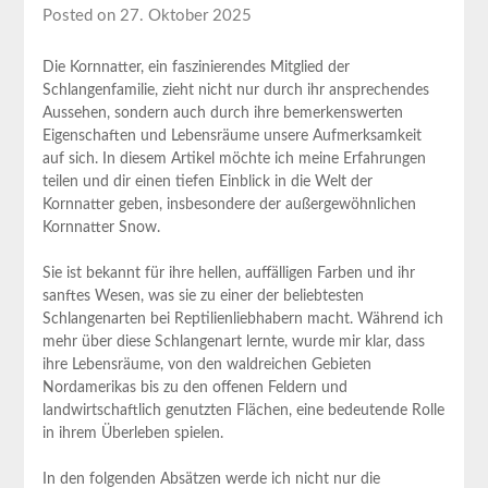
Posted on 27. Oktober 2025
Die ‌Kornnatter, ​ein faszinierendes Mitglied ⁢der
Schlangenfamilie, zieht‍ nicht nur​ durch ihr⁤ ansprechendes
Aussehen, sondern auch durch ihre bemerkenswerten
Eigenschaften und Lebensräume unsere Aufmerksamkeit
auf ‌sich. ⁤In​ diesem‌ Artikel ‌möchte ich meine Erfahrungen
teilen​ und dir​ einen tiefen Einblick⁤ in die‌ Welt der
Kornnatter geben, ⁤insbesondere der außergewöhnlichen ​
Kornnatter Snow.
Sie ist bekannt für‍ ihre hellen, ‍auffälligen‍ Farben und ihr
⁢sanftes⁤ Wesen, was sie ⁤zu einer ⁢der beliebtesten
Schlangenarten bei Reptilienliebhabern macht. ‍Während ich
mehr über diese Schlangenart lernte, wurde mir ‍klar, dass
ihre Lebensräume, von‌ den‌ waldreichen Gebieten
Nordamerikas bis zu ⁤den offenen Feldern und
landwirtschaftlich genutzten Flächen, ‍eine bedeutende Rolle​
in ihrem ⁣Überleben‌ spielen.
In den folgenden Absätzen werde⁤ ich nicht nur die