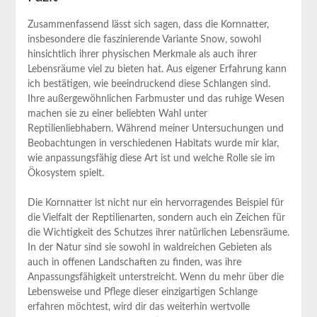
Zusammenfassend lässt sich sagen, ‍dass die Kornnatter, ​
insbesondere⁣ die faszinierende Variante⁤ Snow, sowohl
hinsichtlich ihrer‌ physischen Merkmale⁢ als auch ihrer
Lebensräume viel zu bieten hat. Aus eigener Erfahrung kann‌
ich bestätigen, wie ⁤beeindruckend​ diese Schlangen⁣ sind.
Ihre⁢ außergewöhnlichen Farbmuster‍ und ​das ruhige Wesen⁣
machen sie ‌zu einer beliebten Wahl unter
Reptilienliebhabern. Während meiner ⁢Untersuchungen‌ und
Beobachtungen in​ verschiedenen Habitats‌ wurde mir‍ klar,
wie anpassungsfähig diese Art ⁣ist ⁤und welche Rolle sie im
Ökosystem spielt.
Die‌ Kornnatter ⁤ist nicht nur ein ⁤hervorragendes ‌Beispiel für⁢
die Vielfalt der Reptilienarten,⁢ sondern auch ein Zeichen für
die⁣ Wichtigkeit des⁣ Schutzes⁣ ihrer natürlichen Lebensräume.
In der Natur⁢ sind ‌sie ⁤sowohl in waldreichen Gebieten als
auch in offenen Landschaften zu finden, was‍ ihre
Anpassungsfähigkeit unterstreicht. Wenn du‌ mehr ⁣über‍ die
Lebensweise und Pflege dieser einzigartigen Schlange
erfahren möchtest, wird dir das ​weiterhin wertvolle