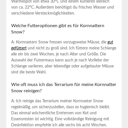
Wärmespot von etwa⁤ 30°C und einem kühleren ⁢Bereich
von ca.⁣ 22°C. Außerdem ⁢benötigst du ⁤frisches Wasser und
verschiedene Versteckmöglichkeiten.
Welche Futteroptionen gibt ‌es für⁢ Kornnattern
Snow?
A:⁤ Kornnattern‌ Snow fressen vorzugsweise Mäuse,​ die
gut
gefüttert
und nicht zu ​groß sind.‌ Ich ⁢füttere meine Schlange
alle⁣ ein bis⁢ zwei Wochen, ⁣je nach Alter und Größe.‍ Die
Auswahl‍ der Futtermaus kann auch je nach Vorliebe der
Schlange ​variieren, ‌aber lebendige oder ⁣aufgetauter Mäuse‌
sind ⁤die beste Wahl.
Wie ​oft muss ich das Terrarium⁣ für meine Kornnatter
Snow reinigen?
A: Ich⁣ reinige‌ das Terrarium meiner Kornnatter⁢ Snow
regelmäßig, um ‌sicherzustellen, dass es ⁣hygienisch bleibt.⁣
Das‍ einmal wöchentliche Entfernen von Kot und
Essensresten ist wichtig. Eine vollständige Reinigung mit
Desinfektion⁤ empfehle⁣ ich⁤ alle sechs bis ⁤acht Wochen.