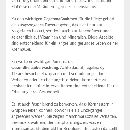
vielen Regionen ‍überlebt und floriert, trotz menschlicher
Einflüsse oder Veränderungen des Lebensraums.
Zu⁣ den wichtigen
Gegenmaßnahmen
für die ​Pflege gehört
ein ausgewogenes​ Futterangebot, das nicht nur auf
⁤Nagetieren ​basiert,‌ sondern ⁣auch auf Lebendfutter⁢ und
‍gelegentlich auf Vitaminen und⁢ Mineralien. ⁤Diese Aspekte​
sind entscheidend ⁢für ein langes ⁢und⁢ gesundes ‌Leben deiner
⁢Kornnatter.
Ein ​weiterer‌ wichtiger Punkt ist die⁤
Gesundheitsüberwachung
. Achte darauf, regelmäßig
Tierarztbesuche einzuplanen und Veränderungen im
Verhalten ⁢oder Erscheinungsbild deiner Kornnatter zu
beobachten. Frühe Interventionen sind entscheidend für ⁤die
Erhaltung ihrer ‍Gesundheit.
Es ist auch ⁤faszinierend zu⁤ bemerken, dass Kornnattern ⁢in
Gruppen leben können, obwohl sie​ als Einzelgänger
angesehen werden. Sie zeigen manchmal ​soziales ‍Verhalten,
⁤besonders während der Fortpflanzungszeit, was ein
interessantes Studienfeld für Reptilienenthusiasten⁣ darstellt.