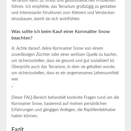
Terrarium kann zu Stress und gesundheitlichen Problemen
führen. Ich empfehle, das Terrarium großzügig zu ​gestalten
und interessante Strukturen zum Klettern und Verstecken
einzubauen, ⁣damit sie‌ sich wohlfühlen.
Was sollte ich beim Kauf einer⁣ Kornnatter Snow
beachten?
A: Achte darauf, deine Kornnatter Snow von einem
zuverlässigen Züchter oder einer⁢ seriösen ⁤Quelle zu ⁤kaufen,
um sicherzustellen, dass sie gesund ​und‌ gut⁤ sozialisiert⁢ ist.
Überprüfe auch das Terrarium,​ in dem‍ sie gehalten ⁢wurde,
um sicherzustellen, dass es ein‌ angemessenes⁣ Lebensumfeld
‍war.
„`
Dieser FAQ-Bereich‌ behandelt konkrete ​Fragen rund um die
Kornnatter Snow, ⁢basierend auf meinen ⁢persönlichen
Erfahrungen und gängigen⁢ Anliegen, die Reptilienliebhaber
haben können.‍
Fazit