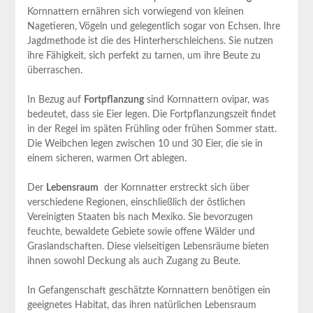
Kornnattern ernähren sich vorwiegend von kleinen
Nagetieren,‍ Vögeln und gelegentlich sogar von Echsen. Ihre
Jagdmethode ist⁣ die ⁢des Hinterherschleichens. Sie nutzen⁣
ihre Fähigkeit, sich perfekt ​zu tarnen, um ihre Beute zu
überraschen.
In Bezug auf‌
Fortpflanzung
sind​ Kornnattern ovipar, was
bedeutet,⁣ dass​ sie Eier legen. Die⁣ Fortpflanzungszeit findet
in der Regel ‌im späten ‍Frühling oder frühen Sommer ⁣statt.​
Die Weibchen legen zwischen 10 und 30 ‍Eier, die sie ⁢in
einem sicheren, warmen ​Ort⁣ ablegen.
Der
Lebensraum
​ der Kornnatter erstreckt sich über⁤
verschiedene Regionen, ⁢einschließlich der östlichen
Vereinigten Staaten bis nach Mexiko.‍ Sie bevorzugen
⁤feuchte, bewaldete Gebiete sowie offene ⁣Wälder und
Graslandschaften. Diese vielseitigen Lebensräume bieten
ihnen sowohl ‍Deckung ⁤als auch Zugang⁣ zu Beute.
In Gefangenschaft⁣ geschätzte Kornnattern ⁣benötigen ein
geeignetes⁣ Habitat, das ​ihren natürlichen Lebensraum