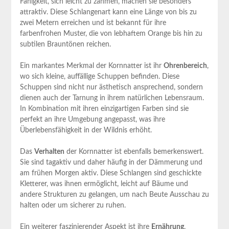
Fähigkeit, sich leicht zu zähmen, machen sie besonders
attraktiv. Diese⁤ Schlangenart kann​ eine Länge von bis zu⁤
zwei Metern erreichen und⁣ ist ‌bekannt für ⁣ihre
farbenfrohen Muster, die von lebhaftem Orange ⁣bis hin zu
subtilen‌ Brauntönen reichen.
Ein markantes Merkmal der ‍Kornnatter⁤ ist ihr
Ohrenbereich
,
wo sich kleine,⁢ auffällige‍ Schuppen⁢ befinden. Diese
Schuppen⁣ sind nicht nur ⁢ästhetisch ansprechend, sondern
dienen⁤ auch der Tarnung in⁣ ihrem natürlichen‌ Lebensraum.
In ​Kombination ‍mit ihren⁣ einzigartigen Farben‍ sind sie
⁤perfekt an ⁢ihre Umgebung angepasst, was ihre
Überlebensfähigkeit in der⁤ Wildnis erhöht.
Das⁤
Verhalten
der Kornnatter ist ebenfalls⁣ bemerkenswert.⁢
Sie⁢ sind ​tagaktiv und daher ‍häufig in der Dämmerung und
am frühen ‌Morgen‍ aktiv. Diese Schlangen⁣ sind geschickte
Kletterer, was ⁢ihnen ermöglicht, leicht auf Bäume und
‌andere Strukturen zu ‌gelangen,⁢ um nach Beute Ausschau zu
halten oder um sicherer​ zu ruhen.
Ein‌ weiterer ​faszinierender Aspekt ist ihre
Ernährung
.