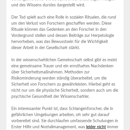
und des Wissens durstes dargestellt wird.
Der Tod spielt auch eine Rolle​ in sozialen Ritualen, ⁤die ‌rund
um den Verlust von Forschern geschaffen werden. Diese
Rituale‍ können⁢ das Gedenken an⁢ den Forscher in den⁣
Vordergrund stellen und dessen Beiträge⁣ zur Herpetologie
⁣hervorheben, was⁤ das Bewusstsein für die‌ Wichtigkeit
dieser Arbeit in‌ der Gesellschaft⁤ stärkt.
In der wissenschaftlichen Gemeinschaft selbst gibt es meist
eine‌ gemeinsame​ Trauer und ein ernsthaftes Nachdenken
über Sicherheitsmaßnahmen. Methoden‌ zur
Risikominderung werden ständig ‍überarbeitet, um die
⁣Sicherheit von Forschern zu ‌gewährleisten. Hierbei‌ geht es
nicht⁢ nur ⁢um die ‍physische ⁤Sicherheit, sondern auch ⁢um ⁢die
psychische Gesundheit der Wissenschaftler.
Ein interessanter‍ Punkt ist, dass Schlangenforscher, die in
gefährlichen Umgebungen arbeiten, oft ⁣sehr gut darauf
⁤vorbereitet⁢ sind. Sie durchlaufen⁣ umfassende Schulungen in
‌Erster Hilfe und⁣ Notfallmanagement,⁤ was
leider nicht
‌immer