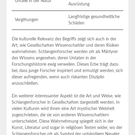
Unfälle in der Natur
Ausrüstung
Langfristige gesundheitliche
Vergiftungen
Schäden
Die kulturelle Relevanz des⁢ Begriffs zeigt sich​ auch in der​
Art, ‌wie Gesellschaften Wissenschaftler und deren Risiken
wahrnehmen. Schlangenforscher werden oft als Märtyrer
des ​Wissens angesehen,⁤ deren Untaten in ​der
Forschungshistorie‌ ewig verweilen. Dieses Erbe trägt dazu
bei, dass junge Forscher inspiriert und‌ ermutigt werden, sich
dieser aufregenden, wenn auch riskanten Disziplin
⁤anzuschließen.
Ein weiterer interessanter Aspekt ​ist die Art und Weise, wie
Schlangenforscher in Gesellschaften dargestellt werden. In
vielen Kulturen wird ‌ihnen ​eine Art ⁢mystischer Weisheit
zugeschrieben, die sie von anderen Wissenschaftlern
unterscheidet. ⁤Diese Wahrnehmung spiegelt sich ‌in der
Kunst, Literatur und sogar in religiösen ⁣Texten wider, wo der
Schlangenforscher oft⁢ als Symbol der unbändigen Neugier ​