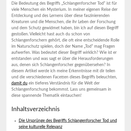
Die ‌Bedeutung des ‍Begriffs⁢ „Schlangenforscher Tod“ ist für
viele ⁢Menschen ein Mysterium. In meiner eigenen Reise der
Entdeckung und des Lernens‌ über diese faszinierenden
Kreaturen und die Menschen,⁣ die ihr ‍Leben der ‍Forschung
und dem Schutz gewidmet haben, bin ich auf diesen Begriff
gestoßen. Vielleicht hast‌ auch du schon von⁤
Schlangenforschern⁤ gehört, die oft eine ⁤entscheidende Rolle
im Naturschutz spielen, doch der Name „Tod“ mag Fragen
aufwerfen.⁢ Was bedeutet dieser Begriff wirklich? Wie ist er
‍entstanden⁣ und ⁢was sagt er über die⁣ Herausforderungen
aus, denen sich Schlangenforscher gegenübersehen? In
diesem Artikel werde ich meine⁢ Erkenntnisse mit dir teilen
und die⁣ verschiedenen Facetten dieses Begriffs beleuchten,
damit du
ein tieferes Verständnis für die Welt der
Schlangenforschung ⁤bekommst. Lass uns gemeinsam in
diese spannende Thematik eintauchen!
Inhaltsverzeichnis
Die Ursprünge des Begriffs Schlangenforscher ⁤Tod und
seine kulturelle Relevanz