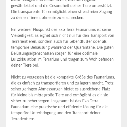
leicht reinigen und desinfizieren,​ was‌ die Hygiene
gewährleistet ⁣und die Gesundheit deiner Tiere unterstützt.
Die ​transparente Tür⁢ ermöglicht einen ⁣stressfreien Zugang
zu deinen Tieren, ohne sie zu erschrecken.
Ein weiterer Pluspunkt des Exo Terra ⁣Faunariums ist ‍seine
Vielseitigkeit. Es eignet sich nicht nur für ‌den Transport von
Terrarientieren, sondern auch für⁣ Lebendfutter oder als
temporäre Behausung während der Quarantäne. Die⁣ guten
Belüftungseigenschaften sorgen für eine optimale
Luftzirkulation im Terrarium und tragen zum Wohlbefinden
deiner Tiere bei.
Nicht zu⁣ vergessen ist die kompakte Größe des Faunariums,
die es einfach zu ⁤transportieren und zu lagern⁢ macht. Trotz
seiner geringen Abmessungen bietet es ausreichend Platz​
für kleine bis mittelgroße Tiere und ermöglicht es ‍dir, sie
sicher zu beherbergen. ​Insgesamt ist das Exo Terra
Faunarium⁢ eine praktische und effiziente Lösung für die
temporäre ‍Unterbringung und den‍ Transport deiner
Terrarientiere.