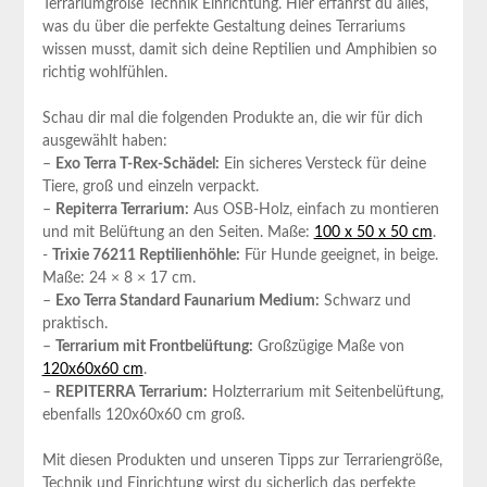
Terrariumgröße Technik Einrichtung. Hier⁤ erfährst du ⁢alles,
was du⁤ über die perfekte Gestaltung deines ⁢Terrariums
wissen musst, damit sich deine Reptilien ⁤und Amphibien so
richtig wohlfühlen.
Schau dir mal die folgenden Produkte ​an, die wir‍ für dich
‌ausgewählt haben:
–
Exo Terra T-Rex-Schädel:
Ein⁢ sicheres⁢ Versteck für deine
Tiere, ⁤groß und einzeln verpackt.
–
Repiterra Terrarium:
Aus⁣ OSB-Holz, einfach zu montieren
und​ mit Belüftung an den Seiten. Maße:
100 x 50 x 50 cm
.
-‌
Trixie 76211 Reptilienhöhle:
Für ‌Hunde ⁣geeignet, in beige.
Maße: 24 × 8 × 17 cm.
–
Exo Terra Standard Faunarium​ Medium:
Schwarz und
⁤praktisch.
–
Terrarium mit Frontbelüftung:
Großzügige Maße von
120x60x60 cm
.
–
REPITERRA Terrarium:
Holzterrarium mit Seitenbelüftung,
ebenfalls 120x60x60 cm groß.
Mit diesen Produkten und ⁤unseren Tipps zur Terrariengröße,
Technik​ und Einrichtung wirst du sicherlich das perfekte