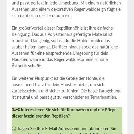
und passt perfekt in jede Umgebung. Mit einem natürlichen
Aussehen und einem dekorativen Regenwalddesign fügt sie
sich nahtlos‌ in das Terrarium ein.
Ein großer⁤ Vorteil dieser Reptilienhöhle ist ihre einfache
Reinigung. Das aus⁤ Polyesterharz gefertigte Material ist
robust und langlebig,​ sodass du die ‌Höhle problemlos ​
sauber halten kannst. ⁣Darüber hinaus sorgt das natürliche
Aussehen für‍ eine ansprechende Umgebung für ⁤dein
Haustier, während das Regenwalddekor eine schöne
Ästhetik ⁣schafft.
Ein weiterer Pluspunkt ⁢ist die Größe ‍der ‍Höhle, die
ausreichend Platz für⁣ dein Haustier bietet,​ um sich
zurückzuziehen⁤ und sicher zu fühlen. Die beige Farbgebung
ist neutral⁣ und passt gut zu verschiedenen Terrarienstilen.
🐍📢 Interessieren Sie sich für Kornnattern und die Pflege
dieser faszinierenden Reptilien?
🤔 Tragen Sie Ihre E-Mail-Adresse ein und abonnieren Sie