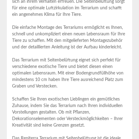
sich an ihrem Verhalten erfreuen. Die Seitenbelüftung ⁣sorgt
für eine optimale Luftzirkulation im Terrarium und schafft ​
ein angenehmes Klima für Ihre Tiere.
Die einfache ‌Montage des Terrariums ermöglicht⁤ es Ihnen,
schnell und unkompliziert einen neuen Lebensraum für Ihre
Tiere zu schaffen. Mit den mitgelieferten Montagezubehör‌
und der ‌detaillierten ​Anleitung ⁢ist der Aufbau‌ kinderleicht.
Das Terrarium mit Seitenbelüftung eignet ‍sich perfekt für‌
verschiedene exotische Tiere und bietet diesen einen
⁣optimalen Lebensraum. ⁢Mit einer Bodengrundfüllhöhe von
mindestens 10 cm haben Ihre Tiere ​ausreichend Platz zum
Graben und Verstecken.
Schaffen Sie ‍Ihren exotischen Lieblingen ein ‍gemütliches
Zuhause, indem Sie das Terrarium nach Ihren individuellen⁤
Vorstellungen gestalten. Ob mit Pflanzen,
Dekorationselementen⁣ oder Versteckmöglichkeiten – ⁤Ihrer
Kreativität sind keine Grenzen gesetzt.
Das Repiterra Terrarium mit Seitenbelüftung ist die ​ideale