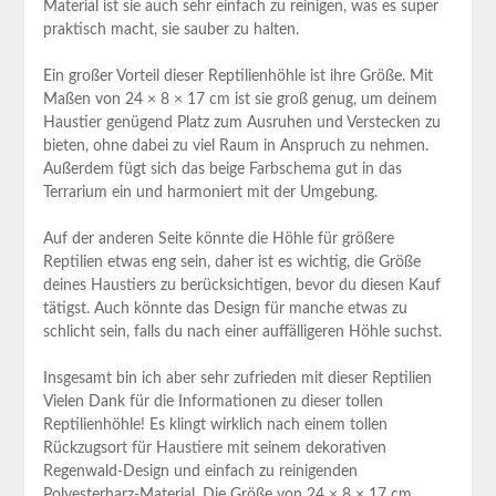
Material ist sie auch sehr einfach zu reinigen, was es super
praktisch macht, sie‍ sauber ⁣zu halten.
Ein großer Vorteil dieser Reptilienhöhle ⁢ist ihre Größe. Mit
Maßen von 24 × 8 × 17 cm ist sie groß genug, um deinem
Haustier genügend Platz zum⁢ Ausruhen und Verstecken zu
bieten, ohne dabei zu viel Raum in⁤ Anspruch zu nehmen.
Außerdem fügt sich das beige Farbschema gut in ‌das
Terrarium ein und harmoniert mit der Umgebung.
Auf der anderen Seite könnte ‍die Höhle für größere‌
Reptilien etwas eng sein, daher⁤ ist es wichtig, die Größe
deines ⁤Haustiers zu berücksichtigen, bevor du diesen Kauf
tätigst. ‌Auch könnte das Design‍ für manche etwas zu
schlicht sein, falls du nach einer​ auffälligeren Höhle suchst.
Insgesamt bin ich ‍aber sehr zufrieden mit dieser Reptilien
Vielen Dank⁣ für die Informationen zu dieser tollen
Reptilienhöhle! Es⁤ klingt wirklich nach einem ⁤tollen
Rückzugsort für Haustiere⁣ mit seinem dekorativen
Regenwald-Design und einfach zu reinigenden
Polyesterharz-Material. Die Größe‌ von 24 × 8 × 17⁣ cm