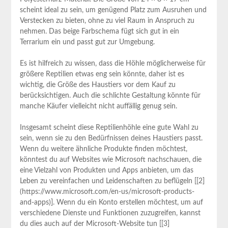
scheint ideal zu sein, um genügend Platz zum Ausruhen und​
Verstecken zu bieten, ohne zu viel Raum in Anspruch zu
nehmen.⁤ Das ‌beige Farbschema fügt sich gut in⁣ ein
Terrarium ein und passt gut zur Umgebung.
Es ist hilfreich zu wissen, dass die Höhle möglicherweise für
größere⁢ Reptilien etwas‍ eng‌ sein könnte, daher ist ⁢es
wichtig, die Größe ⁤des Haustiers vor dem Kauf zu
berücksichtigen. Auch die schlichte ‍Gestaltung könnte für
manche Käufer vielleicht nicht auffällig genug sein.
Insgesamt scheint diese Reptilienhöhle ⁤eine gute Wahl zu
sein, wenn sie zu den Bedürfnissen deines Haustiers⁣ passt.
Wenn ⁤du weitere ähnliche​ Produkte finden möchtest,
könntest du auf Websites wie Microsoft ‌nachschauen, die
eine Vielzahl von Produkten und⁣ Apps anbieten, um das
Leben zu vereinfachen und​ Leidenschaften zu beflügeln [[2]
(https://www.microsoft.com/en-us/microsoft-products-
and-apps)]. Wenn du‌ ein Konto erstellen möchtest, um auf
verschiedene Dienste ​und Funktionen zuzugreifen, kannst
du dies auch ⁢auf der Microsoft-Website tun [[3]