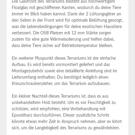
Die Glasfront des ⁤Terrariums besteht⁣ aus hochwertigem
Floatglas mit geschliffenen Kanten, wodurch du deine Tiere
immer im Blick haben kannst.‍ Dank der 2 Lüftungsgitter an
den Seiten in der Front wird für optimale Belüftung gesorgt,
was die Lebensbedingungen für deine exotischen Haustiere
verbessert.​ Die⁤ OSB Platten mit 12 mm Stärke sorgen
zudem für eine gute Wärmeisolierung und helfen dabei,
dass deine Tiere sicher auf Betriebstemperatur bleiben.
Ein weiterer Pluspunkt dieses Terrariums ist der einfache
Aufbau.⁢ Es wird bereits vormontiert geliefert und das
Montagezubehör sowie eine detaillierte Anleitung sind im
Lieferumfang enthalten. Du benötigst lediglich einen
Kreuzschraubenzieher, um das Terrarium aufzubauen.
Ein kleiner⁢ Nachteil dieses Terrariums ist, dass es aus
unbehandeltem Holz besteht. Um es​ vor Feuchtigkeit zu
schützen, wird empfohlen, eine Vorbehandlung mit
‍Epoxidharz durchzuführen. Dieser⁤ zusätzliche Schritt
könnte etwas mehr Zeit in Anspruch‌ nehmen, aber es lohnt
sich, um die Langlebigkeit des Terrariums zu gewährleisten.