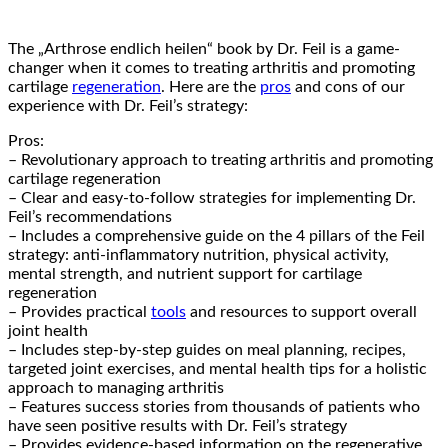
The „Arthrose endlich‌ heilen“ book by‌ Dr. Feil is a game-
changer when it comes to treating arthritis and ⁢promoting
cartilage
regeneration
. Here are the
pros
and ⁢cons of our
experience with Dr. Feil’s strategy:
Pros:
– Revolutionary approach to treating‌ arthritis and promoting
cartilage regeneration
– Clear ⁣and easy-to-follow strategies for implementing Dr.
Feil’s recommendations
– Includes a comprehensive guide on the 4 pillars of the Feil​
strategy: anti-inflammatory nutrition,‌ physical activity,
mental strength, and⁢ nutrient support for⁣ cartilage
regeneration
– Provides practical
tools
and resources to ⁤support overall
joint health
– Includes step-by-step guides on meal planning, recipes,
targeted joint exercises, and mental health tips for a holistic⁤
approach to ⁢managing arthritis
– Features success stories from‌ thousands of patients who
have⁤ seen ⁢positive results with‌ Dr. Feil’s strategy
– Provides evidence-based information on ‍the regenerative