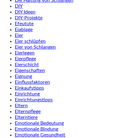
Die Haltung von Schlangen
DIY
DIY Ideen
DIY-Projekte
Efeutute
Eiablage
Eier
Eier schlüpfen
Eier von Schlangen
Eierlegen
Eierpflege
Eierschicht
Eigenschaften
Eignung
Einflussfaktoren
Einkaufstipps
Einrichtung
Einrichtungstipps
Eltern
Elternpflege
Elterntiere
Emotionale Bedeutung
Emotionale Bindung
Emotionale Gesundheit