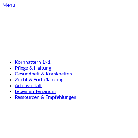
Skip
Menu
to
content
Kornnattern 1×1
Pflege & Haltung
Gesundheit & Krankheiten
Zucht & Fortpflanzung
Artenvielfalt
Leben im Terrarium
Ressourcen & Empfehlungen