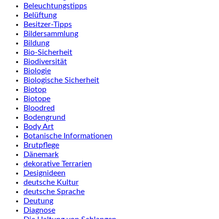
Beleuchtungstipps
Belüftung
Besitzer-Tipps
Bildersammlung
Bildung
Bio-Sicherheit
Biodiversität
Biologie
Biologische Sicherheit
Biotop
Biotope
Bloodred
Bodengrund
Body Art
Botanische Informationen
Brutpflege
Dänemark
dekorative Terrarien
Designideen
deutsche Kultur
deutsche Sprache
Deutung
Diagnose