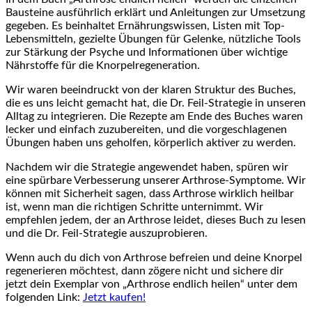
Bausteine ausführlich erklärt und Anleitungen zur Umsetzung
gegeben. ‌Es beinhaltet Ernährungswissen, Listen mit⁣ Top-
Lebensmitteln, gezielte Übungen für Gelenke, nützliche Tools
zur Stärkung ‍der Psyche und Informationen über wichtige
Nährstoffe für die ​Knorpelregeneration.
Wir waren beeindruckt von der klaren Struktur des Buches,
die ⁢es uns leicht gemacht hat, die Dr. Feil-Strategie in unseren
Alltag zu integrieren. Die ‍Rezepte am Ende des Buches waren
lecker ⁤und einfach zuzubereiten,⁣ und die⁣ vorgeschlagenen
Übungen haben‍ uns geholfen, körperlich aktiver zu werden.
Nachdem ⁣wir die Strategie angewendet haben, spüren wir
eine spürbare Verbesserung unserer Arthrose-Symptome. Wir
können ‍mit Sicherheit‌ sagen, dass Arthrose wirklich heilbar
ist, wenn man die richtigen‍ Schritte unternimmt. Wir
‌empfehlen jedem, der an ​Arthrose leidet, dieses Buch zu lesen
und die Dr. Feil-Strategie auszuprobieren.
Wenn auch du dich von Arthrose befreien ​und⁤ deine Knorpel
regenerieren möchtest, dann zögere nicht und sichere dir
‌jetzt dein Exemplar von⁣ „Arthrose endlich heilen“ unter ‍dem
folgenden Link:
Jetzt‌ kaufen!