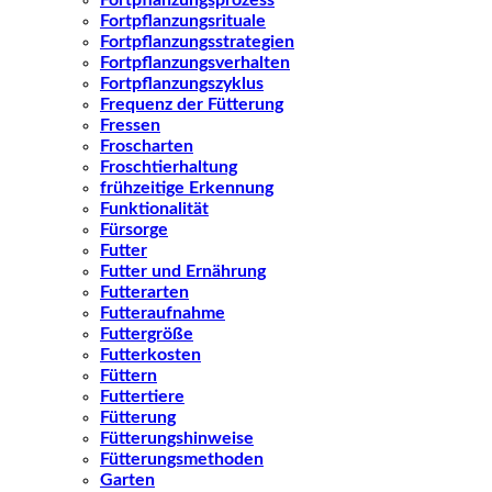
Fortpflanzungsprozess
Fortpflanzungsrituale
Fortpflanzungsstrategien
Fortpflanzungsverhalten
Fortpflanzungszyklus
Frequenz der Fütterung
Fressen
Froscharten
Froschtierhaltung
frühzeitige Erkennung
Funktionalität
Fürsorge
Futter
Futter und Ernährung
Futterarten
Futteraufnahme
Futtergröße
Futterkosten
Füttern
Futtertiere
Fütterung
Fütterungshinweise
Fütterungsmethoden
Garten