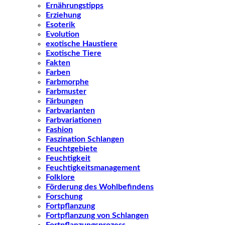
Ernährungstipps
Erziehung
Esoterik
Evolution
exotische Haustiere
Exotische Tiere
Fakten
Farben
Farbmorphe
Farbmuster
Färbungen
Farbvarianten
Farbvariationen
Fashion
Faszination Schlangen
Feuchtgebiete
Feuchtigkeit
Feuchtigkeitsmanagement
Folklore
Förderung des Wohlbefindens
Forschung
Fortpflanzung
Fortpflanzung von Schlangen