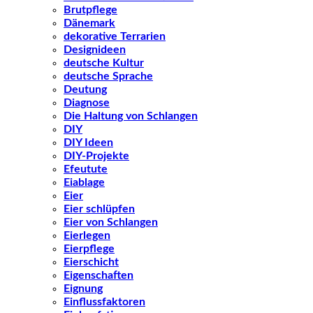
Brutpflege
Dänemark
dekorative Terrarien
Designideen
deutsche Kultur
deutsche Sprache
Deutung
Diagnose
Die Haltung von Schlangen
DIY
DIY Ideen
DIY-Projekte
Efeutute
Eiablage
Eier
Eier schlüpfen
Eier von Schlangen
Eierlegen
Eierpflege
Eierschicht
Eigenschaften
Eignung
Einflussfaktoren