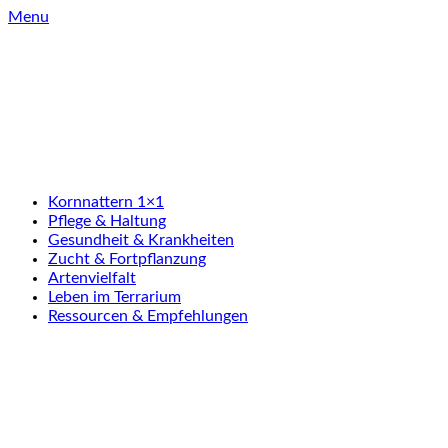
Skip
Menu
to
content
Kornnattern 1×1
Pflege & Haltung
Gesundheit & Krankheiten
Zucht & Fortpflanzung
Artenvielfalt
Leben im Terrarium
Ressourcen & Empfehlungen