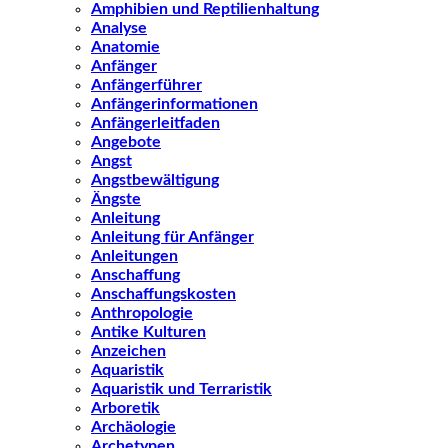
Amphibien und Reptilienhaltung
Analyse
Anatomie
Anfänger
Anfängerführer
Anfängerinformationen
Anfängerleitfaden
Angebote
Angst
Angstbewältigung
Ängste
Anleitung
Anleitung für Anfänger
Anleitungen
Anschaffung
Anschaffungskosten
Anthropologie
Antike Kulturen
Anzeichen
Aquaristik
Aquaristik und Terraristik
Arboretik
Archäologie
Archetypen