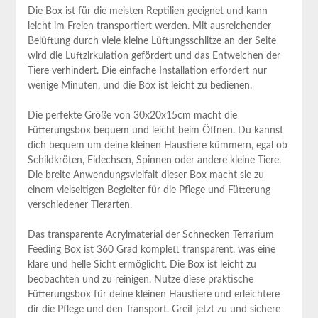
Die Box ist für ​die meisten Reptilien geeignet und kann
leicht im Freien transportiert werden. Mit ausreichender
Belüftung durch⁣ viele kleine Lüftungsschlitze an der Seite
wird die Luftzirkulation⁤ gefördert ⁤und das Entweichen‍ der⁤
Tiere⁢ verhindert. Die einfache Installation erfordert nur
‌wenige Minuten, und die ⁢Box ist leicht zu⁢ bedienen.
Die perfekte Größe von ⁣30x20x15cm macht die
Fütterungsbox bequem ⁣und‍ leicht beim Öffnen. Du kannst
dich bequem um deine kleinen Haustiere kümmern, egal ob
Schildkröten, Eidechsen, Spinnen oder⁢ andere kleine Tiere.
⁢Die breite Anwendungsvielfalt⁣ dieser Box macht sie zu
einem vielseitigen⁢ Begleiter für die⁣ Pflege und Fütterung
verschiedener Tierarten.
Das‌ transparente Acrylmaterial der Schnecken Terrarium
Feeding Box ist 360 Grad⁣ komplett transparent, was eine
klare und helle Sicht ermöglicht. ‍Die Box ist leicht zu
beobachten und​ zu reinigen. Nutze diese praktische
‍Fütterungsbox ⁣für deine kleinen Haustiere und​ erleichtere‌
dir die‍ Pflege und den ‍Transport.‍ Greif jetzt zu und ‍sichere