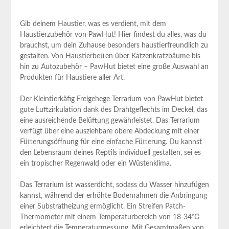
Gib deinem Haustier, ⁤was es ‌verdient, mit dem
Haustierzubehör von PawHut! Hier findest du ‍alles, ​was du
brauchst, um dein Zuhause besonders haustierfreundlich zu
​gestalten. Von Haustierbetten über Katzenkratzbäume⁣ bis​
hin ‌zu Autozubehör – ‌PawHut bietet eine große‌ Auswahl an
Produkten für Haustiere aller Art.
Der Kleintierkäfig Freigehege ‌Terrarium von PawHut⁢ bietet
gute Luftzirkulation‌ dank ‍des Drahtgeflechts im Deckel, das
eine ausreichende Belüftung gewährleistet. Das ‍Terrarium
verfügt über eine ausziehbare obere Abdeckung mit einer
Fütterungsöffnung für eine einfache Fütterung. Du kannst
den ‍Lebensraum deines ⁤Reptils ⁢individuell gestalten, ‍sei⁤ es
ein tropischer Regenwald oder ein ⁣Wüstenklima.
Das Terrarium ist wasserdicht, sodass du Wasser hinzufügen
kannst, ⁤während der erhöhte⁢ Bodenrahmen ​die Anbringung
einer Substratheizung⁤ ermöglicht. Ein ⁤Streifen Patch-
Thermometer mit ⁤einem⁤ Temperaturbereich von 18-34℃
erleichtert die Temperaturmessung. Mit ⁣Gesamtmaßen von‌