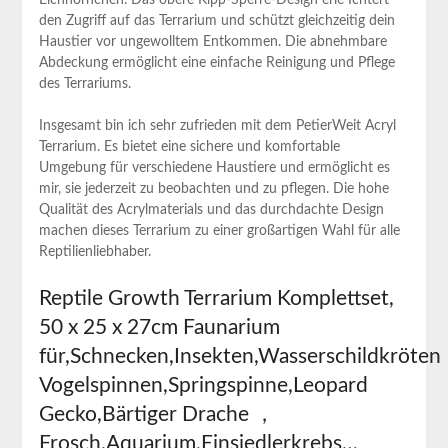
den⁣ Zugriff auf⁢ das Terrarium und schützt gleichzeitig dein‍
Haustier vor ungewolltem Entkommen. Die abnehmbare
Abdeckung ⁢ermöglicht eine einfache Reinigung und Pflege
des Terrariums.
Insgesamt‍ bin ich sehr zufrieden mit dem PetierWeit Acryl
Terrarium. Es bietet eine sichere und komfortable
Umgebung für verschiedene Haustiere und⁣ ermöglicht es
mir, sie jederzeit ⁤zu beobachten und zu pflegen.⁤ Die hohe
Qualität ‌des Acrylmaterials und das durchdachte Design​
machen dieses Terrarium zu einer großartigen Wahl für alle
Reptilienliebhaber.
Reptile Growth‍ Terrarium ‌Komplettset,
50⁣ x‌ 25‍ x 27cm Faunarium
für,Schnecken,Insekten,Wasserschildkröte
Vogelspinnen,Springspinne,Leopard‌
Gecko,Bärtiger Drache ，
Frosch,Aquarium,Einsiedlerkrebs…