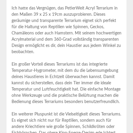
Ich hatte das Vergnügen, das PetierWeit Acryl Terrarium in
den Maßen 39 x 25 x 19cm auszuprobieren. Dieses
geräumige und transparente Terrarium eignet sich​ perfekt
für die Haltung von Reptilien wie Spinnen, Geckos,
⁤Chamäleons oder auch Hamstern. Mit seinem hochwertigen
‌Acrylmaterial und dem 360-Grad ⁣vollständig transparenten
Design ermöglicht es ‍dir, dein Haustier aus jedem Winkel zu
beobachten.
Ein großer Vorteil dieses ‍Terrariums ist das integrierte
Temperatur-Hygrometer, mit dem ​du die ⁣Lebensumgebung
⁢deines Haustieres in Echtzeit überwachen kannst.‌ Damit
‌kannst du sicherstellen, dass dein Tier immer die ​ideale
Temperatur und‌ Luftfeuchtigkeit hat. Die⁢ einfache​ Montage
ohne Werkzeuge und⁣ die praktische Belüftung machen ‍die
Bedienung dieses⁤ Terrariums ⁤besonders benutzerfreundlich.
Ein weiterer Pluspunkt ist die Vielseitigkeit dieses Terrariums.
Es⁢ eignet sich nicht nur für Reptilien, sondern auch⁣ für
andere Kriechtiere​ wie große Spinnen, ​Schildkröten oder
Eichhörnchen.⁤ Das obere Kipp-Sperre-Design ‍erle Ichtert