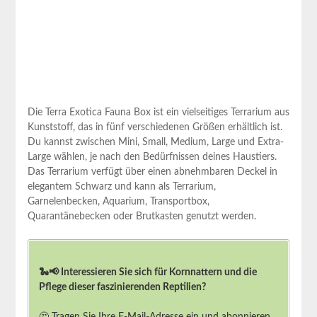
Die Terra Exotica Fauna Box​ ist ein vielseitiges Terrarium aus
‌Kunststoff, das in fünf verschiedenen Größen⁣ erhältlich ist.
Du kannst zwischen Mini, Small, Medium, Large und ‍Extra-
Large‍ wählen, je nach den Bedürfnissen​ deines Haustiers.
Das Terrarium ​verfügt über einen​ abnehmbaren ‍Deckel in
elegantem Schwarz und kann als Terrarium,
Garnelenbecken,‌ Aquarium, Transportbox,
Quarantänebecken​ oder Brutkasten genutzt ⁢werden.⁣
🐍📢 Interessieren Sie sich für Kornnattern und die
Pflege dieser faszinierenden Reptilien?
🤔 Tragen Sie Ihre E-Mail-Adresse ein und abonnieren