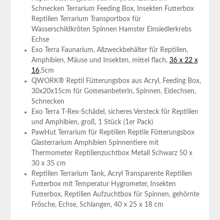
Schnecken ‍Terrarium Feeding Box, Insekten Futterbox
Reptilien Terrarium Transportbox für
Wasserschildkröten ⁣Spinnen Hamster Einsiedlerkrebs​
Echse
Exo Terra ​Faunarium, Allzweckbehälter⁣ für Reptilien, ​
Amphibien, Mäuse und​ Insekten, mittel flach,
36 x 22 x
16
,5cm
QWORK® Reptil Fütterungsbox aus Acryl, Feeding⁣ Box,
30x20x15cm für Gottesanbeterin, Spinnen, Eidechsen,⁣
Schnecken
Exo Terra T-Rex-Schädel, ‍sicheres Versteck für Reptilien
und Amphibien, groß, 1 Stück (1er Pack)
PawHut ​Terrarium für Reptilien Reptile Fütterungsbox
Glasterrarium Amphibien⁣ Spinnentiere mit
Thermometer Reptilienzuchtbox ⁤Metall Schwarz 50 x
30 x‍ 35 cm
Reptilien Terrarium Tank, Acryl Transparente Reptilien
Futterbox⁤ mit ‌Temperatur⁣ Hygrometer, Insekten
Futterbox, Reptilien Aufzuchtbox ​für ​Spinnen, gehörnte
‌Frösche, Echse, ‌Schlangen, 40 x 25 x 18 cm