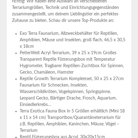
richtig! Wir ‌haben eine Auswahl an verschiedenen
Terrariumgrößen, Technik und Einrichtungsgegenständen
zusammengestellt, um​ deinem‍ Lieblingstier ein perfektes
Zuhause zu ​bieten. Schau dir unsere Top-Produkte an:
Exo Terra Faunarium, Allzweckbehälter für Reptilien,
Amphibien, Mäuse ‍und Insekten,⁣ groß flach, 46,5 x 30,5
x 18cm
PetierWeit Acryl Terrarium, 39 ⁢x 25 x‍ 19cm Großes
Transparent Reptile Fütterungsbox mit Temperatur
Hygrometer, Tragbarer Reptilien-Zuchtbox für Spinnen,
Gecko, Chamäleon, Hamster
Reptile Growth Terrarium Komplettset, 50 x 25 x 27cm
Faunarium ‍für Schnecken, ‍Insekten, ​
Wasserschildkröten, ⁢Vogelspinnen, Springspinne,‍
Leopard Gecko, ‍Bärtiger Drache, Frosch, Aquarium,
Einsiedlerkrebs…
Terra Exotica Fauna Box⁣ in 5 Größen‍ erhältlich (Mini 18
x 11 x 14 ⁣cm) Transportbox/Quarantäneterrarium⁢ für
z.B. ⁣Reptilien, Amphibien, ‍Kaninchen,⁤ Mäuse, Vögel –
Terrarium
Reptil Fütterungsbox aus Acryl, 30x20x15cm‌