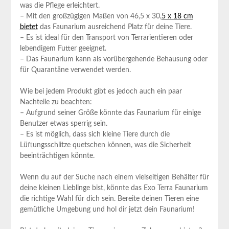
was die Pflege erleichtert.
– Mit den großzügigen Maßen von 46,5‌ x 30,
5 x 18 cm
bietet
das Faunarium ausreichend Platz für deine Tiere.
– Es ist ideal für den Transport von Terrarientieren oder
lebendigem Futter geeignet.
– Das Faunarium kann als vorübergehende Behausung oder
für Quarantäne verwendet werden.
Wie bei jedem Produkt ​gibt es jedoch‌ auch ein paar
Nachteile zu beachten:
– Aufgrund seiner Größe könnte das Faunarium für einige
‍Benutzer etwas sperrig⁣ sein.
– Es ist möglich, dass sich​ kleine Tiere durch die
Lüftungsschlitze quetschen können, was die Sicherheit
beeinträchtigen könnte.
Wenn du auf ⁣der ‌Suche nach⁣ einem vielseitigen Behälter für
deine kleinen Lieblinge ‍bist, könnte das Exo ⁢Terra Faunarium
die richtige Wahl ‌für dich sein. Bereite deinen ​Tieren‍ eine
gemütliche Umgebung‌ und hol dir jetzt dein Faunarium!