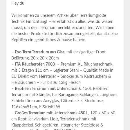
Hey du!
Willkommen zu unserem Artikel über Terrariumgröße
‍Technik Einrichtung! Hier erfährst du alles, was du wissen
musst, ‌um​ dein ​Terrarium perfekt⁢ einzurichten. Wir haben
die besten Produkte für dich​ zusammengestellt, damit deine
Reptilien ein gemütliches Zuhause haben:
–
Exo Terra Terrarium aus Glas
, mit einzigartiger Front
Belüftung, 20 x ⁤20 x 20cm
–
ITA Räucherofen 7003
‌ – Premium XL Räucherschrank ​
mit 3 Etagen 111 cm – Legierter Stahl – Qualität Made In
EU Direkt vom Hersteller – Smoker zum Kalträuchern &
Heißräuchern –⁤ Für bis zu 13kg Fleisch
–
Reptilien⁤ Terrarium mit Unterschrank
, 150L Reptilien
Terrarium mit Ständer, für Bartagame, Schlangen, Jungtiere,
Schiebetüren aus⁤ Acrylglas, Gitterdeckel,​ Steckdose,⁤
116x46x91cm, EPX06RTW
–
Großes​ Terrarium mit Unterschrank 450 L
, 120 x 60 x 60
cm⁤ Reptilienvivarium Holz, Terrarienschrank mit
Klappdeckel, Schiebetüren, integrierter Steckdose &