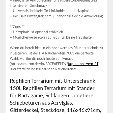
– Integrierte ​Abtropfschale für saubere Zubereitung und
intensiveren Geschmack
– Universalschublade für⁢ Holzkohle oder Heizspirale
– Inklusive umfangreichem Zubehör für flexible Anwendung
**Cons:**
– Heizspirale ist optional erhältlich
– Möglicherweise etwas zu groß für kleine Haushalte
Wenn du bereit‌ bist, in ein hochwertiges Räuchererlebnis zu
investieren, ist der ITA Räucherofen 7003 die perfekte
Wahl. Hol ihn dir noch heute auf [Amazon]
(https://amazon.de/dp/B0CP6FFLTN?
tag=kornnattern-21
)
und starte ⁣deine kulinarische Räucherreise!
Reptilien Terrarium mit Unterschrank,
150L Reptilien Terrarium mit Ständer,
für Bartagame, Schlangen, ⁤Jungtiere,
Schiebetüren aus⁢ Acrylglas,
Gitterdeckel, Steckdose, 116x46x91cm,