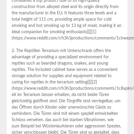
considered a top product due to its high-quality ​
construction from‍ alloyed steel and its origin directly from
the manufacturer in the EU. It features three levels and⁢ a
total height of 111 cm, providing ample space for ⁢cold
smoking‍ and hot smoking up to 13 kg of meat, ⁤making it an
ideal companion for smoking enthusiasts[[[[[1]
(https://www.reddit.com/r/h3h3productions/comments/1chwezm/b
2.‍ The Reptilien Terrarium mit Unterschrank offers the
advantage ​of providing a specialized environment for
reptiles such as bearded‍ dragons, snakes, and young
reptiles. The included cabinet base serves as a ⁤convenient
storage solution for supplies and⁢ equipment related to ​
caring for reptiles in the terrarium setting[[[[[2]
(https://www.reddit.com/r/h3h3productions/comments/1c8xpkn/ev
eit im‌ Terrarium besser erhalten, da nicht beide Türen
gleichzeitig‍ geöffnet sind. Die Türgriffe sind verriegelbar, um
das Öffnen durch Kinder oder unerwünschte Gäste zu
verhindern. Die Türen⁣ sind mit einem speziell entwickelten
Schloss versehen, das auch bei starken Vibrationen, wie
zum Beispiel bei Wüstenlauftieren oder aggressiven Spezies,
sicher ⁣verschlossen bleibt. Die Türen sind so gestaltet, dass