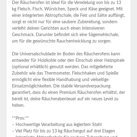
Der Räucherofen ‍ist ideal für die Veredelung von bis zu 13
kg Fleisch, Fisch, Würstchen, Speck und Käse geeignet. Mit
einer integrierten Abtropfschale, die ‍Fett und Säfte auffängt,
sorgt er nicht nur für eine ‌saubere Zubereitung, sondern
verleiht deinen Gerichten auch einen ‌intensiveren‌
Geschmack. Darunter befindet sich eine Sägemehlschale,
um für die gewünschte Rauchentwicklung​ zu sorgen.
Die Universalschublade im Boden des Räucherofens kann
entweder für Holzkohle oder den Einschub einer Heizspirale‌
(optional erhältlich)​ genutzt werden. Das mitgelieferte‌
Zubehör wie das ⁤Thermometer, Fleischhaken‍ und Spieße
ermöglicht⁤ eine ⁣flexible Handhabung und vielseitige
Einsatzmöglichkeiten. Die ⁢stabile Versandverpackung
garantiert, dass du einen Premium Räucherofen erhältst, der
bereit ist, deine Räucherabenteuer auf ein neues Level zu⁤
heben.
**Pros:**
– Hochwertige ⁢Verarbeitung aus legiertem Stahl
– Viel Platz für bis zu 13 kg Räuchergut auf drei Etagen