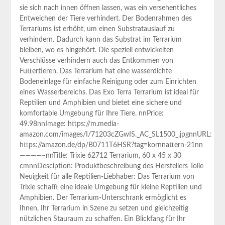
sie sich nach innen öffnen lassen, was ein versehentliches
Entweichen der Tiere verhindert. Der Bodenrahmen des
⁣Terrariums ist erhöht,‍ um einen Substratauslauf zu
verhindern. Dadurch kann das Substrat im Terrarium
bleiben, wo es hingehört. Die speziell entwickelten
Verschlüsse verhindern auch das Entkommen von
Futtertieren. Das Terrarium hat eine wasserdichte
Bodeneinlage für einfache Reinigung oder zum Einrichten
eines Wasserbereichs. Das Exo Terra Terrarium ist‍ ideal für
Reptilien und⁤ Amphibien⁣ und⁣ bietet eine sichere und
komfortable Umgebung für⁢ Ihre Tiere. nnPrice:
49.98nnImage: https://m.media-
amazon.com/images/I/71203cZGwIS._AC_SL1500_.jpgnnURL:
https://amazon.de/dp/B0711T6HSR?tag=kornnattern-21nn
————–nnTitle: Trixie 62712 Terrarium, 60 x 45 ⁢x 30
cmnnDesciption: Produktbeschreibung des Herstellers Tolle‍
Neuigkeit für‍ alle Reptilien-Liebhaber: Das Terrarium von
Trixie schafft eine ideale Umgebung für kleine ‍Reptilien und
Amphibien. Der Terrarium-Unterschrank‌ ermöglicht es
Ihnen,​ Ihr Terrarium in Szene zu setzen und gleichzeitig
nützlichen Stauraum zu schaffen. Ein ⁣Blickfang für Ihr