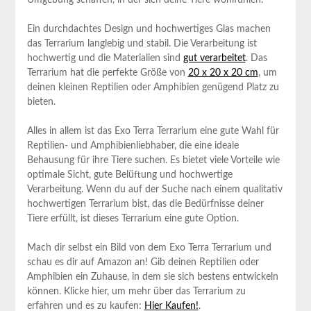
Umgebung ‌schaffen, in der sich deine ‌Tiere wohlfühlen.
Ein⁤ durchdachtes⁤ Design und hochwertiges Glas machen
das Terrarium langlebig ‍und stabil. Die Verarbeitung ist
hochwertig und die Materialien sind
gut verarbeitet
. Das‌
Terrarium hat die perfekte Größe von
20 x 20 x 20 cm
, um
deinen kleinen Reptilien oder Amphibien ⁤genügend Platz ⁢zu
bieten.
Alles in allem‍ ist das Exo ‍Terra Terrarium eine gute Wahl für
Reptilien- und Amphibienliebhaber, die eine ideale
Behausung ‍für ihre Tiere suchen. Es bietet viele Vorteile wie⁣
optimale Sicht, gute Belüftung und hochwertige
Verarbeitung. Wenn du auf der Suche nach einem⁤ qualitativ
hochwertigen Terrarium bist, ​das die Bedürfnisse deiner ​
Tiere erfüllt, ist dieses‍ Terrarium eine gute Option.
Mach dir selbst ein Bild von dem Exo Terra Terrarium und
schau es dir⁢ auf ⁤Amazon an! Gib deinen Reptilien oder
Amphibien ein Zuhause, in dem sie sich bestens entwickeln
können. Klicke hier, um mehr über das Terrarium zu
erfahren und es zu kaufen:
Hier ⁣Kaufen!
.