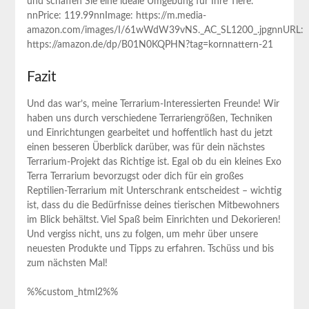
und schaffen Sie eine ideale​ Umgebung für Ihre Tiere.
nnPrice: 119.99nnImage: https://m.media-
amazon.com/images/I/61wWdW39vNS._AC_SL1200_.jpgnnURL:
​https://amazon.de/dp/B01N0KQPHN?tag=kornnattern-21
Fazit
Und⁣ das war’s, meine Terrarium-Interessierten ⁣Freunde! Wir
haben uns durch verschiedene Terrariengrößen, Techniken
und Einrichtungen gearbeitet und hoffentlich hast du jetzt
einen ‌besseren Überblick darüber, was für dein​ nächstes
Terrarium-Projekt das Richtige⁢ ist. Egal⁣ ob du ein kleines Exo
Terra Terrarium‍ bevorzugst oder dich für ‍ein großes
Reptilien-Terrarium mit Unterschrank⁣ entscheidest – wichtig
ist, dass du die Bedürfnisse deines tierischen Mitbewohners
im‍ Blick behältst. Viel Spaß beim Einrichten und Dekorieren!
Und⁢ vergiss nicht, uns zu folgen, um mehr über unsere
neuesten Produkte und Tipps zu erfahren. Tschüss und bis
‌zum nächsten Mal!
%%custom_html2%%