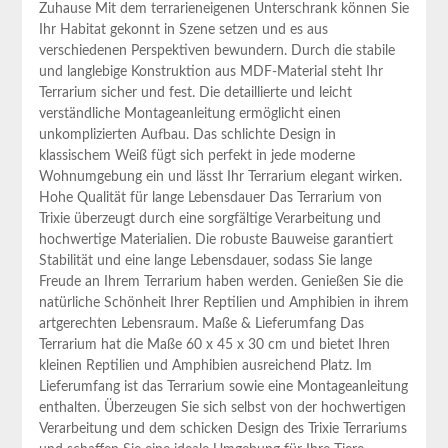
Zuhause Mit dem terrarieneigenen Unterschrank können Sie
Ihr Habitat​ gekonnt in Szene setzen und es aus
verschiedenen Perspektiven bewundern. Durch die stabile
und langlebige‌ Konstruktion aus⁤ MDF-Material steht Ihr
Terrarium sicher und⁢ fest. Die detaillierte und leicht
verständliche Montageanleitung ermöglicht einen
unkomplizierten Aufbau. ‌Das schlichte Design in
klassischem Weiß fügt sich perfekt in jede moderne
Wohnumgebung ein und lässt ‍Ihr Terrarium elegant wirken.
Hohe Qualität für lange Lebensdauer Das Terrarium von
Trixie überzeugt durch eine sorgfältige Verarbeitung und
hochwertige Materialien. Die robuste Bauweise garantiert
Stabilität und eine lange Lebensdauer, sodass Sie lange
Freude an Ihrem Terrarium haben werden. Genießen Sie⁢ die
natürliche Schönheit Ihrer Reptilien und Amphibien in ‌ihrem
artgerechten Lebensraum. Maße & Lieferumfang Das
Terrarium hat die Maße 60 x 45 x 30 cm und bietet Ihren
kleinen Reptilien und Amphibien ausreichend Platz. Im
Lieferumfang ist das Terrarium sowie eine Montageanleitung‌
enthalten. Überzeugen Sie sich selbst von ‍der hochwertigen
Verarbeitung und dem schicken Design ‍des Trixie Terrariums