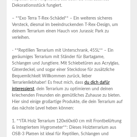
Dekorationsstück fungiert.
– **Exo ⁤Terra⁣ T-Rex-Schädel** – Ein weiteres sicheres
Versteck,‍ diesmal im beeindruckenden ⁣T-Rex-Design, um ​
deinem Terrarium einen Hauch von⁢ Jurassic Park zu
verleihen.
-‌ **Reptilien Terrarium mit ‌Unterschrank, 455L** – Ein
‍geräumiges Terrarium mit Ständer für Bartagame,
Schlangen und ⁣Jungtiere. Mit Schiebetüren aus Acrylglas,
Gitterdeckel, und sogar einer Steckdose für zusätzliche
Bequemlichkeit‍ Willkommen zurück, lieber
Terrarienliebhaber! Es freut mich, dass
du dich dafür
interessierst
, dein Terrarium zu⁢ optimieren und deinen
kriechenden Freunden ein gemütliches Zuhause zu bieten.
Hier sind​ einige großartige Produkte, die dein Terrarium auf
das nächste Level heben können:
1. **ITA Holz Terrarium 120x60x60 cm mit⁢ Frontbelüftung
& Integriertem Hygrometer**: ⁢Dieses Holzterrarium aus
OSB-3 Platten ist ideal für Reptilien, Schlangen und