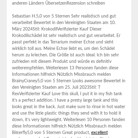
anderen Ländern ÜbersetzenRezension schreiben
Sebastian H.5,0 von 5 Sternen Sehr realistisch und gut
verarbeitet Bewertet in den Vereinigten Staaten am 10.
März 2024Stil: KrokodilVerifizierter Kauf Dieser
Krokodilschädel ⁢ist sehr realistisch ⁢und gut verarbeitet. Er
passt perfekt in das Terrarium meiner Echse und sieht
wirklich toll aus. Meine Echse liebt es, um den Schädel‍
herum zu kriechen. Die Größe ist auch ideal. Ich ⁢bin sehr
zufrieden mit diesem Produkt und würde ​es definitiv
weiterempfehlen. Weiterlesen 13 Personen fanden diese
Informationen hilfreich Nützlich Missbrauch melden
BrainyCraney5,0 von ‍5 Sternen Looks awesome Bewertet in
den Vereinigten Staaten am 25. Juli 2023Stil: T
RexVerifizierter Kauf Love this skull, I put⁤ it in my fish ⁢tank
it’s a perfect addition. I have a pretty large tank and this
looks great in the back. Just make sure to rinse in hot water
and use​ the little plastic things⁢ they send with it to hold ​it
down, ​it’s very lightweight. Weiterlesen ​10 Personen fanden
diese Informationen hilfreich Nützlich Missbrauch melden
Bitterfly5,0 von 5 Sternen Great product, ​
excellent‌