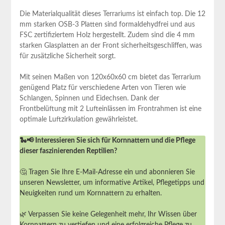
Die Materialqualität dieses Terrariums ist einfach top. Die 12
mm starken OSB-3 Platten sind formaldehydfrei und aus
FSC ⁤zertifiziertem Holz hergestellt.⁤ Zudem sind die 4 ⁤mm
starken Glasplatten an der Front​ sicherheitsgeschliffen, was
für zusätzliche Sicherheit sorgt.
Mit seinen Maßen von 120x60x60 cm bietet das Terrarium
genügend Platz für verschiedene Arten‌ von Tieren wie
Schlangen, Spinnen und Eidechsen. Dank der
Frontbelüftung mit 2 Lufteinlässen im Frontrahmen ist eine
optimale Luftzirkulation gewährleistet.
🐍📢 Interessieren Sie sich für Kornnattern und die Pflege
dieser faszinierenden Reptilien?
🤔 Tragen Sie Ihre E-Mail-Adresse ein und abonnieren Sie
unseren Newsletter, um informative Artikel, Pflegetipps und
Neuigkeiten rund um Kornnattern zu erhalten.
🌿 Verpassen Sie keine Gelegenheit mehr, Ihr Wissen über
Kornnattern zu vertiefen und eine erfolgreiche Pflege zu