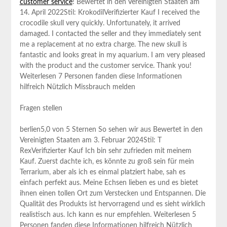
customer service
! Bewertet ​in den Vereinigten Staaten am
14. April 2022Stil:⁢ KrokodilVerifizierter Kauf ‌I received the
crocodile skull very quickly. Unfortunately, it arrived
damaged. I contacted the seller and they immediately sent
me a replacement at⁤ no extra charge. The ⁤new skull is⁣
fantastic and looks great in my aquarium. I am very pleased
with the product and the customer service. Thank you!
Weiterlesen 7 Personen fanden diese Informationen
hilfreich Nützlich Missbrauch melden
Fragen stellen
berlien5,0 ⁢von 5 Sternen So ⁤sehen wir aus ‌Bewertet in den⁤
Vereinigten Staaten am 3. Februar ​2024Stil: T
RexVerifizierter Kauf Ich bin sehr zufrieden mit meinem
Kauf. Zuerst ​dachte ich, ‍es⁣ könnte zu groß sein für mein
Terrarium, aber als ich es‌ einmal platziert habe, sah es
einfach perfekt aus. Meine Echsen lieben⁤ es und es bietet
ihnen einen tollen Ort zum Verstecken und Entspannen. ⁢Die
Qualität⁤ des Produkts ist hervorragend und es sieht wirklich
realistisch aus. Ich kann ⁤es nur empfehlen. Weiterlesen 5
Personen fanden diese Informationen hilfreich Nützlich