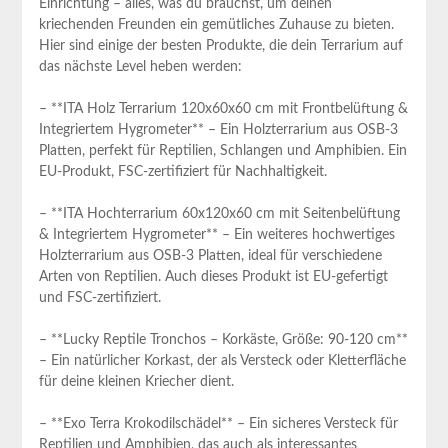
Einrichtung – alles, ⁣was du brauchst, um deinen
kriechenden Freunden ein gemütliches Zuhause zu bieten.
Hier sind einige der besten Produkte, die dein Terrarium auf
das nächste Level heben⁣ werden:
– **ITA Holz Terrarium 120x60x60⁤ cm mit Frontbelüftung &
Integriertem Hygrometer** – Ein Holzterrarium aus OSB-3
Platten,‍ perfekt für Reptilien, Schlangen und Amphibien. Ein
EU-Produkt, FSC-zertifiziert für Nachhaltigkeit.
– **ITA Hochterrarium ‌60x120x60 cm mit Seitenbelüftung
& Integriertem Hygrometer** – Ein weiteres hochwertiges
⁣Holzterrarium ⁢aus OSB-3 Platten,​ ideal für verschiedene
Arten ⁢von Reptilien. Auch dieses Produkt ist EU-gefertigt
und FSC-zertifiziert.
– **Lucky Reptile Tronchos – Korkäste, Größe: 90-120 cm**
– Ein natürlicher Korkast, der als Versteck oder Kletterfläche
für deine kleinen Kriecher dient.
– **Exo Terra Krokodilschädel** – ⁣Ein sicheres Versteck für
Reptilien und Amphibien, das auch als interessantes