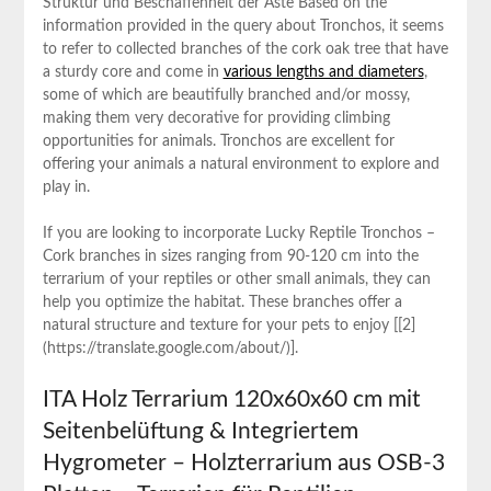
Struktur und Beschaffenheit der Äste Based on⁣ the
information⁢ provided in the query about Tronchos, it seems
to refer ⁤to collected branches of the cork ‌oak tree⁣ that have
a sturdy core and come in
various lengths and diameters
,
some of which are beautifully branched and/or mossy,
making them very decorative for providing climbing
opportunities for animals. Tronchos are excellent⁤ for
offering your animals a natural environment to explore and
play in.
If you are looking to⁢ incorporate Lucky Reptile Tronchos –
Cork branches in sizes ranging from 90-120 cm into the
terrarium of your reptiles or other small animals, they‌ can
help you⁤ optimize the habitat. These branches offer a⁣
natural structure and texture for your pets ⁢to enjoy [[2]
(https://translate.google.com/about/)].
ITA Holz Terrarium 120x60x60 cm mit
Seitenbelüftung & Integriertem
Hygrometer​ – Holzterrarium aus OSB-3