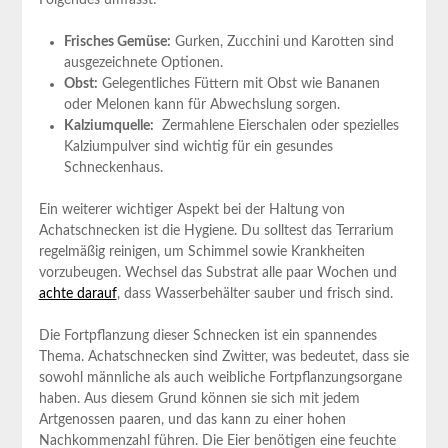
Folgendes umfasst:
Frisches Gemüse:
Gurken, Zucchini und Karotten ​sind
ausgezeichnete Optionen.
Obst:
Gelegentliches Füttern mit Obst⁣ wie Bananen
oder Melonen kann für Abwechslung sorgen.
Kalziumquelle:
‌ Zermahlene Eierschalen⁢ oder spezielles
Kalziumpulver sind wichtig für ein‌ gesundes
Schneckenhaus.
Ein weiterer wichtiger Aspekt bei⁢ der Haltung von
Achatschnecken​ ist die Hygiene. Du solltest das Terrarium
regelmäßig reinigen, um Schimmel sowie Krankheiten
⁣vorzubeugen. Wechsel das Substrat alle paar Wochen und
achte darauf
, dass Wasserbehälter sauber und frisch sind.
Die Fortpflanzung dieser Schnecken ist ein spannendes
Thema. Achatschnecken ‌sind Zwitter, was bedeutet, dass sie
sowohl männliche als auch weibliche Fortpflanzungsorgane
haben. Aus diesem Grund können sie sich ⁤mit jedem
Artgenossen paaren, und das kann zu einer hohen‍
Nachkommenzahl führen. Die Eier benötigen eine feuchte