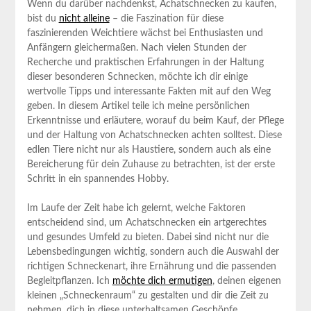
Wenn du darüber nachdenkst, Achatschnecken zu kaufen,
bist‍ du
nicht alleine
–​ die Faszination für diese
faszinierenden Weichtiere wächst bei Enthusiasten und‍
Anfängern gleichermaßen. Nach vielen Stunden der
Recherche und praktischen Erfahrungen⁤ in‌ der‍ Haltung⁣
dieser ‍besonderen Schnecken, möchte ich dir einige
wertvolle Tipps⁢ und interessante Fakten mit auf den Weg
geben. In ⁣diesem Artikel teile ich meine persönlichen
Erkenntnisse‍ und erläutere,⁢ worauf du beim Kauf, der ​Pflege
und der Haltung ⁢von Achatschnecken achten solltest. Diese
edlen Tiere nicht nur ​als Haustiere, sondern auch als eine
Bereicherung für dein ⁣Zuhause zu betrachten, ist der erste
Schritt in ein spannendes Hobby.
Im Laufe der Zeit ⁣habe ich gelernt, welche Faktoren
entscheidend sind, um Achatschnecken ein artgerechtes
und gesundes Umfeld zu bieten. Dabei sind​ nicht nur die
Lebensbedingungen wichtig, sondern auch ⁣die Auswahl der
richtigen Schneckenart, ihre Ernährung und die passenden
Begleitpflanzen. Ich ‌
möchte dich ermutigen
, deinen eigenen
kleinen „Schneckenraum“ zu gestalten und ⁢dir die ⁤Zeit zu
nehmen, dich in diese unterhaltsamen Geschöpfe