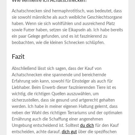
Wie vermehre ich Achatschnecken?
Achatschnecken sind hermaphrotitisch, was bedeutet, dass
sie sowohl männliche als auch weibliche Geschlechtsorgane
haben. Wenn sie sich wohlfühlen und ausreichend​ Platz
sowie Futter haben, setzen ​sie Eikapseln ab. Ich habe bereits
ein paar Gelege gefunden, und es ist faszinierend zu
beobachten, wie ‌die ⁤kleinen Schnecken schlüpfen.
Fazit
Abschließend lässt ⁣sich sagen, dass der Kauf von⁣
Achatschnecken eine spannende‍ und bereichernde
Erfahrung sein kann, sowohl ​für Einsteiger als auch für
Liebhaber. Beim Erwerb ‍dieser faszinierenden Tiere ist es
wichtig, ⁢die richtigen Quellen auszuwählen, um‌
sicherzustellen, dass sie gesund und artgerecht gehalten
werden. Ich habe in⁣ meiner eigenen Haltung gelernt, dass
neben der Wahl des richtigen Terrariums und der optimalen
Ernährung‍ auch die Schaffung einer angenehmen
Umgebung entscheidend ​ist. Solltest
du ​dich
⁤ für den Kauf
entscheiden, achte darauf,
dich ⁢gut
über die spezifischen